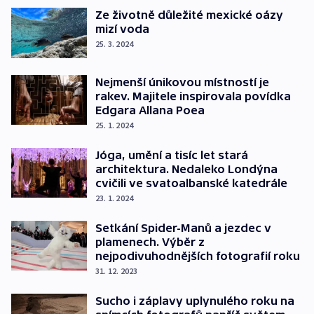
Ze životně důležité mexické oázy
mizí voda
25. 3. 2024
Nejmenší únikovou místností je
rakev. Majitele inspirovala povídka
Edgara Allana Poea
25. 1. 2024
Jóga, umění a tisíc let stará
architektura. Nedaleko Londýna
cvičili ve svatoalbanské katedrále
23. 1. 2024
Setkání Spider-Manů a jezdec v
plamenech. Výběr z
nejpodivuhodnějších fotografií roku
31. 12. 2023
Sucho i záplavy uplynulého roku na