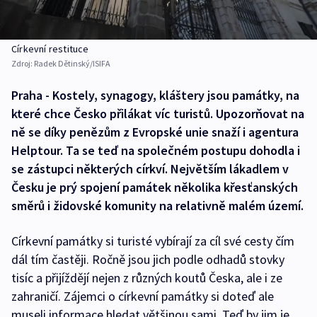
Církevní restituce
Zdroj:
Radek Dětinský/ISIFA
Praha - Kostely, synagogy, kláštery jsou památky, na
které chce Česko přilákat víc turistů. Upozorňovat na
ně se díky penězům z Evropské unie snaží i agentura
Helptour. Ta se teď na společném postupu dohodla i
se zástupci některých církví. Největším lákadlem v
Česku je prý spojení památek několika křesťanských
směrů i židovské komunity na relativně malém území.
Církevní památky si turisté vybírají za cíl své cesty čím
dál tím častěji. Ročně jsou jich podle odhadů stovky
tisíc a přijíždějí nejen z různých koutů Česka, ale i ze
zahraničí. Zájemci o církevní památky si doteď ale
museli informace hledat většinou sami. Teď by jim je