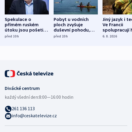
Spekulace o
Pobyt u vodních
Jiný jazyk i t
přímém ruském
ploch zvyšuje
Ve Francii
útoku jsou pošetilé,
duševní pohodu,
spolupracují h
míní estonský
ukázala
různých zemí
před 10
h
před 20
h
6. 8. 2026
bezpečnostní
mezinárodní studie
expert
Divácké centrum
každý všední den:
8:00—16:00 hodin
261 136 113
info@ceskatelevize.cz