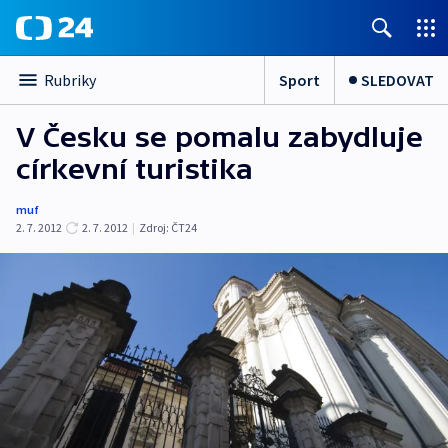
Sport
SLEDOVAT
Rubriky
V Česku se pomalu zabydluje
církevní turistika
muf
2. 7. 2012
2. 7. 2012
|
Zdroj:
ČT24