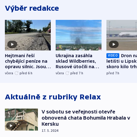
Výběr redakce
Hejtmani řeší
Ukrajina zasáhla
Dron n
VIDEO
chybějící peníze na
sklad Wildberries,
letišti u Lips
opravu silnic. Jsou
Rusové útočili na
skoro kilo trh
nenárokové, namítá
trh, hasiče či
indicie ukazuj
včera
před 6
h
včera
před 7
h
před 7
h
ministerstvo
stadion
Rusko
Aktuálně z rubriky
Relax
V sobotu se veřejnosti otevře
obnovená chata Bohumila Hrabala v
Kersku
17. 5. 2024