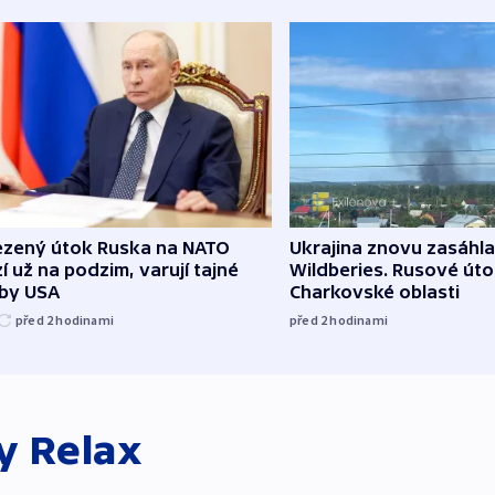
zený útok Ruska na NATO
Ukrajina znovu zasáhla
í už na podzim, varují tajné
Wildberies. Rusové útoč
žby USA
Charkovské oblasti
před 2
hodinami
před 2
hodinami
ky
Relax