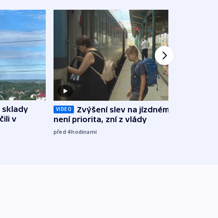
 sklady
Zvýšení slev na jízdném teď
Opil
VIDEO
ili v
není priorita, zní z vlády
vozid
stře
před 4
hodinami
před 5