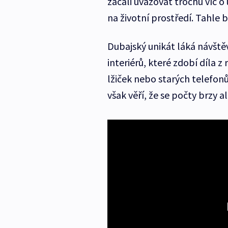
začali uvažovat trochu víc 
na životní prostředí. Tahle
Dubajský unikát láká návště
interiérů, které zdobí díla 
lžiček nebo starých telefonů
však věří, že se počty brzy a