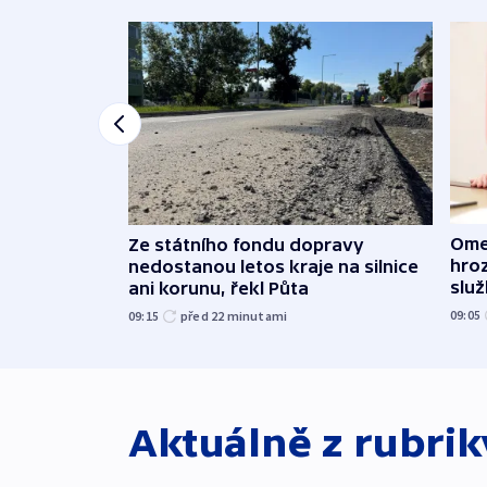
Ome
Ze státního fondu dopravy
hroz
nedostanou letos kraje na silnice
slu
ani korunu, řekl Půta
09:05
09:15
před 22
minutami
Aktuálně z rubri