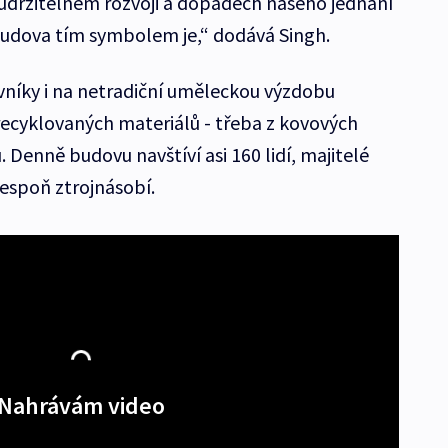
o udržitelném rozvoji a dopadech našeho jednání
 budova tím symbolem je,“ dodává Singh.
vníky i na netradiční uměleckou výzdobu
z recyklovaných materiálů - třeba z kovových
. Denně budovu navštíví asi 160 lidí, majitelé
lespoň ztrojnásobí.
Nahrávám video