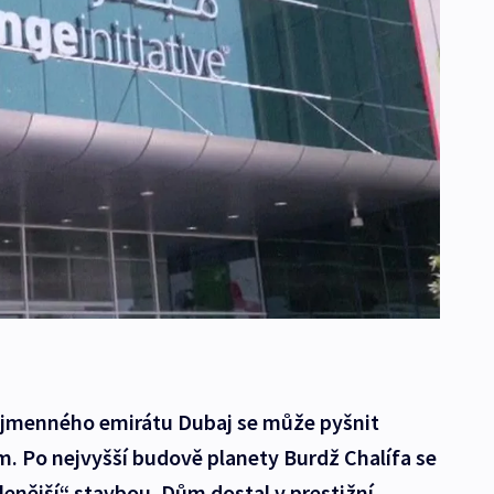
ojmenného emirátu Dubaj se může pyšnit
. Po nejvyšší budově planety Burdž Chalífa se
lenější“ stavbou. Dům dostal v prestižní