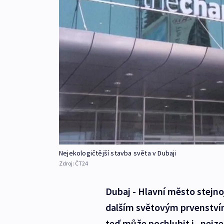
Nejekologičtější stavba světa v Dubaji
Zdroj:
ČT24
Dubaj - Hlavní město stejn
dalším světovým prvenstvím
teď může pochlubit i „nejze