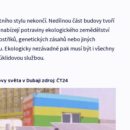
ního stylu nekončí. Nedílnou část budovy tvoří
 nabízejí potraviny ekologického zemědělství
střiků, genetických zásahů nebo jiných
. Ekologicky nezávadné pak musí být i všechny
 úklidovou službou.
vy světa v Dubaji zdroj: ČT24