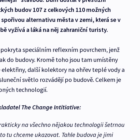
ckých budov 107 z celkových 110 možných
 spořivou alternativu města v zemi, která se v
ě vyžívá a láká na něj zahraniční turisty.
pokryta speciálním reflexním povrchem, jenž
tak do budovy. Kromě toho jsou tam umístěny
 elektřiny, další kolektory na ohřev teplé vody a
sluneční světlo rozvádějí po budově. Celkem je
bných technologií.
ladatel The Change Intitiative:
rakticky na všechno nějakou technologii šetrnou
 to tu chceme ukazovat. Tahle budova je jimi