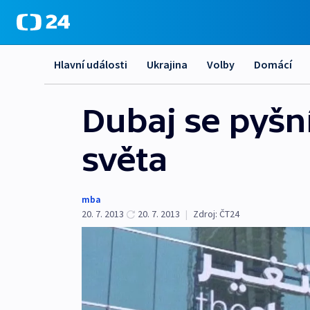
Hlavní události
Ukrajina
Volby
Domácí
Dubaj se pyšn
světa
mba
20. 7. 2013
20. 7. 2013
|
Zdroj:
ČT24