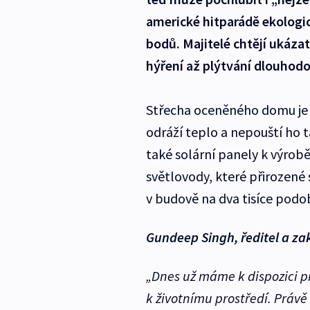
americké hitparádě ekologi
bodů. Majitelé chtějí ukázat
hýření až plýtvání dlouhodob
Střecha oceněného domu je 
odráží teplo a nepouští ho 
také solární panely k výrobě
světlovody, které přirozené 
v budově na dva tisíce podo
Gundeep Singh, ředitel a zak
„Dnes už máme k dispozici p
k životnímu prostředí. Právě