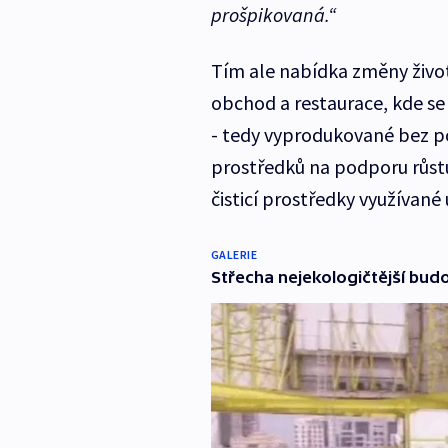
prošpikovaná.“
Tím ale nabídka změny život
obchod a restaurace, kde se
- tedy vyprodukované bez po
prostředků na podporu růstu
čisticí prostředky využívané
GALERIE
Střecha nejekologičtější budo