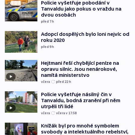
Policie vyšetřuje pobodání v
Tanvaldu jako pokus o vraždu na
dvou osobách
před 7
h
Adopcí dospělých bylo loni nejvíc od
roku 2020
před 9
h
Hejtmani řeší chybějící peníze na
opravu silnic. Jsou nenárokové,
namítá ministerstvo
včera
před 22
h
Policie vyšetřuje násilný čin v
Tanvaldu, bodná zranění při něm
utrpěli tři lidé
včera
včera v 17:58
Knížák byl pro mnohé symbolem
svobody a intelektuálního rebelství,