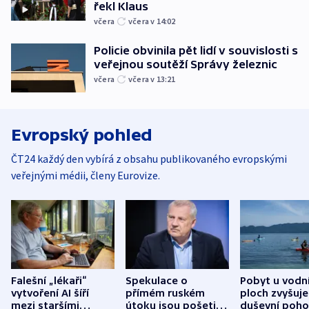
řekl Klaus
včera
včera v 14:02
Policie obvinila pět lidí v souvislosti s
veřejnou soutěží Správy železnic
včera
včera v 13:21
Evropský pohled
ČT24 každý den vybírá z obsahu publikovaného evropskými
veřejnými médii, členy Eurovize.
Falešní „lékaři“
Spekulace o
Pobyt u vodn
vytvoření AI šíří
přímém ruském
ploch zvyšuje
mezi staršími
útoku jsou pošetilé,
duševní poho