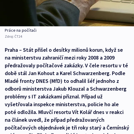
Práce na počítači
Zdroj:
ČT24
Praha – Stát přišel o desítky milionů korun, když se
na ministerstvu zahraničí mezi roky 2008 a 2009
předražovaly počítačové zakázky. V čele resortu v té
době stál Jan Kohout a Karel Schwarzenberg. Podle
Mladé fronty DNES (MfD) to odhalil šéf jednoho z
odborů ministerstva Jakub Klouzal a Schwarzenberg
problémy s IT zakázkami přiznal. Případ už
vyšetřovala inspekce ministerstva, policie ho ale
poté odložila. Mluvčí resortu Vít Kolář dnes v reakci
na článek uvedl, že případ předražovaných
počítačových objednávek je tři roky starý a Černínský