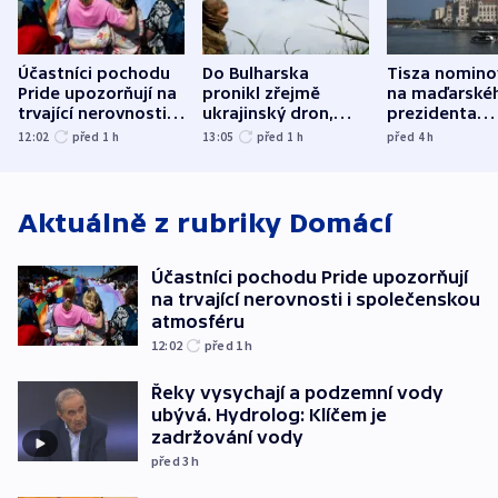
Účastníci pochodu
Do Bulharska
Tisza nomino
Pride upozorňují na
pronikl zřejmě
na maďarské
trvající nerovnosti i
ukrajinský dron,
prezidenta
společenskou
explodoval kilometr
bývalého šéf
12:02
před 1
h
13:05
před 1
h
před 4
h
atmosféru
od plynovodu
nejvyššího s
Aktuálně z rubriky
Domácí
Účastníci pochodu Pride upozorňují
na trvající nerovnosti i společenskou
atmosféru
12:02
před 1
h
Řeky vysychají a podzemní vody
ubývá. Hydrolog: Klíčem je
zadržování vody
před 3
h