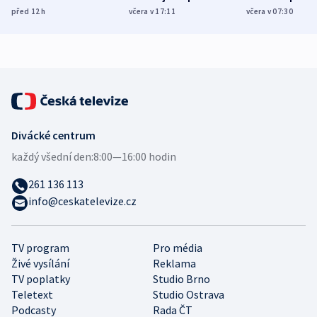
Poláky nebezpečné
míní estonský
ukázala
před 12
h
včera v 17:11
včera v 07:30
zdravotní rady
bezpečnostní
mezinárodní 
expert
Divácké centrum
každý všední den:
8:00—16:00 hodin
261 136 113
info@ceskatelevize.cz
TV program
Pro média
Živé vysílání
Reklama
TV poplatky
Studio Brno
Teletext
Studio Ostrava
Podcasty
Rada ČT