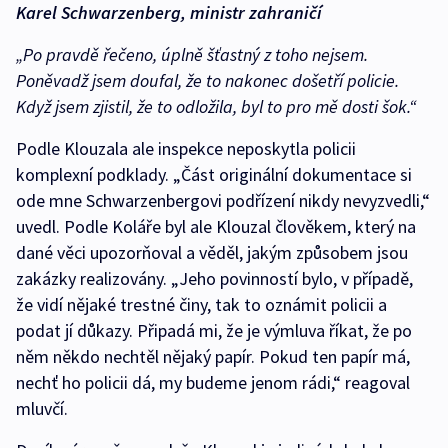
Karel Schwarzenberg, ministr zahraničí
„Po pravdě řečeno, úplně šťastný z toho nejsem.
Poněvadž jsem doufal, že to nakonec došetří policie.
Když jsem zjistil, že to odložila, byl to pro mě dosti šok.“
Podle Klouzala ale inspekce neposkytla policii
komplexní podklady. „Část originální dokumentace si
ode mne Schwarzenbergovi podřízení nikdy nevyzvedli,“
uvedl. Podle Koláře byl ale Klouzal člověkem, který na
dané věci upozorňoval a věděl, jakým způsobem jsou
zakázky realizovány. „Jeho povinností bylo, v případě,
že vidí nějaké trestné činy, tak to oznámit policii a
podat jí důkazy. Připadá mi, že je výmluva říkat, že po
něm někdo nechtěl nějaký papír. Pokud ten papír má,
nechť ho policii dá, my budeme jenom rádi,“ reagoval
mluvčí.