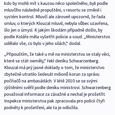
kdo by mohli mít s kauzou něco společného, byli podle
mluvčího následně propuštěni, v resortu se změnil i
systém kontrol. Mluvčí ale zároveň upozornil, že řada
smluv, o kterých Klouzal mluvil, nebyla vůbec uzavřena,
šlo jen o úmysl. K jakým škodám případně došlo, by
podle Koláře měla vyšetřit policie a soud. „Ministerstvo
udělalo vše, co bylo v jeho silách,“ dodal.
„Připouštím, že také u mě na ministerstvu se staly věci,
které se stát neměly,“ řekl deníku Schwarzenberg.
Klouzal má prý jasné doklady o tom, že ministerstvo
zbytečně utratilo šedesát milionů korun za správu
počítačů na ambasádách. V létě 2010 se se svými
zjištěními svěřil podle deníku ministrovi. Schwarzenberg
považoval informace za závažné a nechal je prošetřit.
Inspekce ministerstva pak zpracovala pro policii čtyři
podněty k prošetření, ale ta je odložila.