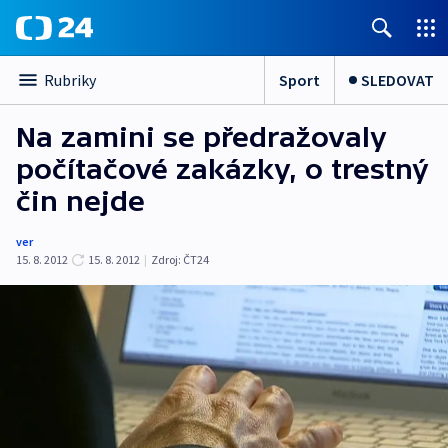
Sport
SLEDOVAT
Rubriky
Na zamini se předražovaly
počítačové zakázky, o trestný
čin nejde
ver
15. 8. 2012
15. 8. 2012
|
Zdroj:
ČT24