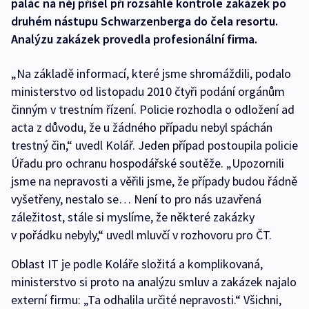
palác na něj přišel při rozsáhlé kontrole zakázek po
druhém nástupu Schwarzenberga do čela resortu.
Analýzu zakázek provedla profesionální firma.
„Na základě informací, které jsme shromáždili, podalo
ministerstvo od listopadu 2010 čtyři podání orgánům
činným v trestním řízení. Policie rozhodla o odložení ad
acta z důvodu, že u žádného případu nebyl spáchán
trestný čin,“ uvedl Kolář. Jeden případ postoupila policie
Úřadu pro ochranu hospodářské soutěže. „Upozornili
jsme na nepravosti a věřili jsme, že případy budou řádně
vyšetřeny, nestalo se… Není to pro nás uzavřená
záležitost, stále si myslíme, že některé zakázky
v pořádku nebyly,“ uvedl mluvčí v rozhovoru pro ČT.
Oblast IT je podle Koláře složitá a komplikovaná,
ministerstvo si proto na analýzu smluv a zakázek najalo
externí firmu: „Ta odhalila určité nepravosti.“ Všichni,