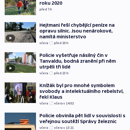
roku 2020
před 7
h
Hejtmani řeší chybějící peníze na
opravu silnic. Jsou nenárokové,
namítá ministerstvo
včera
před 20
h
Policie vyšetřuje násilný čin v
Tanvaldu, bodná zranění při něm
utrpěli tři lidé
včera
před 23
h
Knížák byl pro mnohé symbolem
svobody a intelektuálního rebelství,
řekl Klaus
včera
včera v 14:02
Policie obvinila pět lidí v souvislosti s
veřejnou soutěží Správy železnic
včera
včera v 13:21