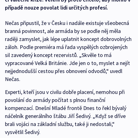
případě nouze povolat lidi určitých profesí.
Nečas připustil, že v Česku i nadále existuje všeobecná
branná povinnost, ale armáda by se podle něj měla
raději zamyslet, jak lépe uplatnit koncept dobrovolných
záloh. Podle premiéra má řada vyspělých ozbrojených
sil zavedený koncept rezervistů. „Skvěle to má
vypracované Velká Británie. Jde jen o to, myslet a nejít
nejjednodušší cestou přes obnovení odvodů,“ uvedl
Nečas.
Experti, kteří jsou v civilu dobře placení, nemohou při
povolání do armády počítat s plnou finanční
kompenzací. Dnešní Mladé frontě Dnes to řekl bývalý
náčelník generálního štábu Jiří Šedivý. „Když se dříve
brali vojáci na základní službu, také ji nedostali,“
vysvětlil Šedivý.