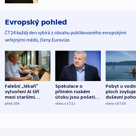
Evropský pohled
ČT24 každý den vybírá z obsahu publikovaného evropskými
veřejnými médii, členy Eurovize.
Falešní „lékaři“
Spekulace o
Pobyt u vodn
vytvoření AI šíří
přímém ruském
ploch zvyšuje
mezi staršími
útoku jsou pošetilé,
duševní poho
Poláky nebezpečné
míní estonský
ukázala
před 10
h
včera v 17:11
včera v 07:30
zdravotní rady
bezpečnostní
mezinárodní 
expert