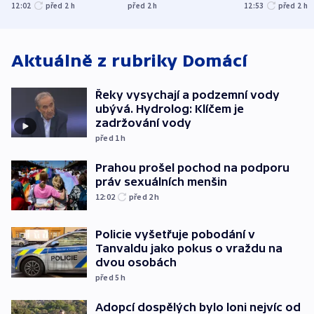
menšin
bývalého šéfa
ministra
12:02
před 2
h
před 2
h
12:53
před 2
h
nejvyššího soudu
spravedlnost
Aktuálně z rubriky
Domácí
Řeky vysychají a podzemní vody
ubývá. Hydrolog: Klíčem je
zadržování vody
před 1
h
Prahou prošel pochod na podporu
práv sexuálních menšin
12:02
před 2
h
Policie vyšetřuje pobodání v
Tanvaldu jako pokus o vraždu na
dvou osobách
před 5
h
Adopcí dospělých bylo loni nejvíc od