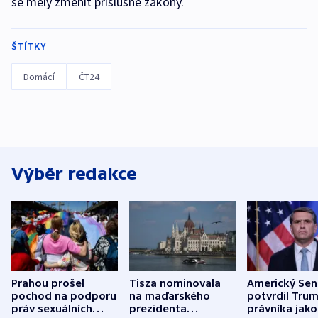
se měly změnit příslušné zákony.
ŠTÍTKY
Domácí
ČT24
Výběr redakce
Prahou prošel
Tisza nominovala
Americký Sen
pochod na podporu
na maďarského
potvrdil Tru
práv sexuálních
prezidenta
právníka jako