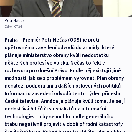
Petr Nečas
Zdroj:
ČT24
Praha – Premiér Petr Nečas (ODS) je proti
opětovnému zavedení odvodů do armády, které
plánuje ministerstvo obrany kvůli nedostatku
některých profesí ve vojsku. Nečas to řekl v
rozhovoru pro dnešní Právo. Podle něj existují i jiné
možnosti, jak se s problémem vyrovnat. Plán obrany
nenalezl podporu ani u dalších oslovených politiků.
Informaci o zavedení odvodů tento týden přinesla
Česká televize. Armáda je plánuje kvůli tomu, že se jí
nedostává řidičů či specialistů na informační
technologie. To by se mohlo podle generálního
štábu negativně projevit v době přírodní katastrofy
či válečné krize. Velení by proto chtělo, aby mohlo v