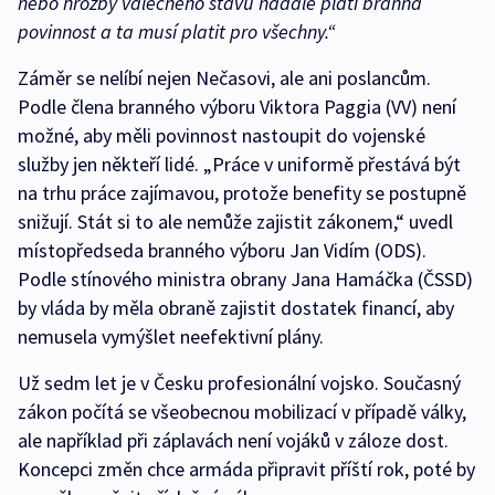
nebo hrozby válečného stavu nadále platí branná
povinnost a ta musí platit pro všechny.“
Záměr se nelíbí nejen Nečasovi, ale ani poslancům.
Podle člena branného výboru Viktora Paggia (VV) není
možné, aby měli povinnost nastoupit do vojenské
služby jen někteří lidé. „Práce v uniformě přestává být
na trhu práce zajímavou, protože benefity se postupně
snižují. Stát si to ale nemůže zajistit zákonem,“ uvedl
místopředseda branného výboru Jan Vidím (ODS).
Podle stínového ministra obrany Jana Hamáčka (ČSSD)
by vláda by měla obraně zajistit dostatek financí, aby
nemusela vymýšlet neefektivní plány.
Už sedm let je v Česku profesionální vojsko. Současný
zákon počítá se všeobecnou mobilizací v případě války,
ale například při záplavách není vojáků v záloze dost.
Koncepci změn chce armáda připravit příští rok, poté by