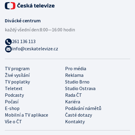
Divácké centrum
každý všední den:
8:00—16:00 hodin
261 136 113
info@ceskatelevize.cz
TV program
Pro média
Živé vysílání
Reklama
TV poplatky
Studio Brno
Teletext
Studio Ostrava
Podcasty
Rada ČT
Počasí
Kariéra
E-shop
Podávání námětů
Mobilní a TV aplikace
Časté dotazy
Vše o ČT
Kontakty