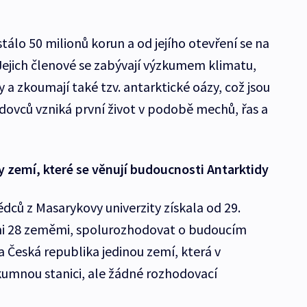
tálo 50 milionů korun a od jejího otevření se na
 Jejich členové se zabývají výzkumem klimatu,
y a zkoumají také tzv. antarktické oázy, což jsou
edovců vzniká první život v podobě mechů, řas a
y zemí, které se věnují budoucnosti Antarktidy
ědců z Masarykovy univerzity získala od 29.
ími 28 zeměmi, spolurozhodovat o budoucím
 Česká republika jedinou zemí, která v
kumnou stanici, ale žádné rozhodovací