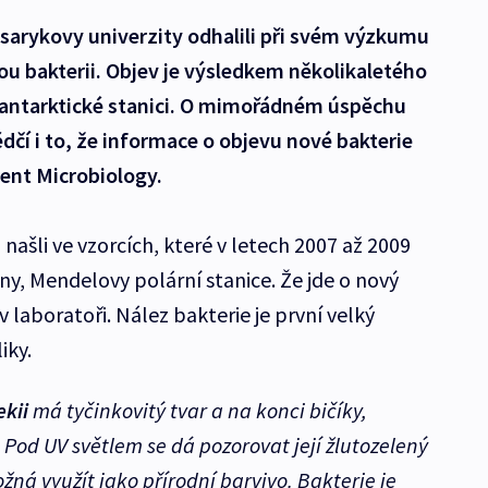
sarykovy univerzity odhalili při svém výzkumu
u bakterii. Objev je výsledkem několikaletého
antarktické stanici. O mimořádném úspěchu
čí i to, že informace o objevu nové bakterie
rent Microbiology.
 našli ve vzorcích, které v letech 2007 až 2009
dny, Mendelovy polární stanice. Že jde o nový
 v laboratoři. Nález bakterie je první velký
iky.
kii
má tyčinkovitý tvar a na konci bičíky,
. Pod UV světlem se dá pozorovat její žlutozelený
ná využít jako přírodní barvivo. Bakterie je