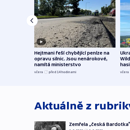
Ukra
Hejtmani řeší chybějící peníze na
Wild
opravu silnic. Jsou nenárokové,
hasi
namítá ministerstvo
včera
včera
před 14
hodinami
Aktuálně z rubri
Zemřela „česká Bardotka“