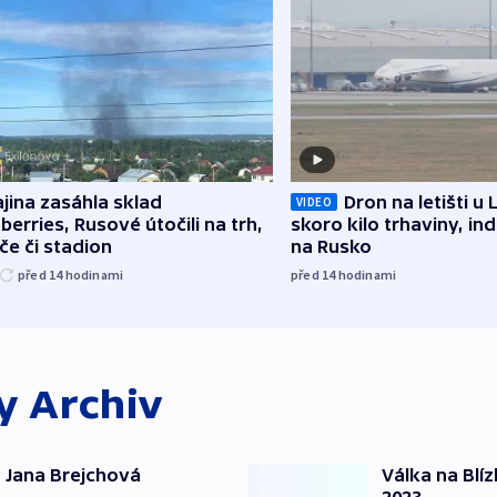
jina zasáhla sklad
Dron na letišti u 
VIDEO
berries, Rusové útočili na trh,
skoro kilo trhaviny, ind
če či stadion
na Rusko
před 14
hodinami
před 14
hodinami
ky
Archiv
 Jana Brejchová
Válka na Blí