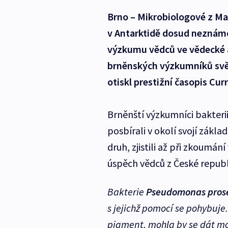
Brno – Mikrobiologové z Ma
v Antarktidě dosud neznámo
výzkumu vědců ve vědecké 
brněnských výzkumníků svěd
otiskl prestižní časopis Cur
Brněnští výzkumníci bakterii
posbírali v okolí svojí zákla
druh, zjistili až při zkoumání
úspěch vědců z České republ
Bakterie
Pseudomonas prose
s jejichž pomocí se pohybuje
pigment, mohla by se dát mož