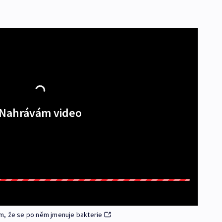
Nahrávám video
m, že se po něm jmenuje bakterie