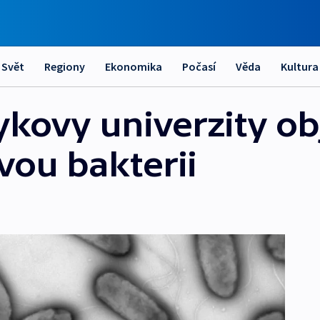
Svět
Regiony
Ekonomika
Počasí
Věda
Kultura
kovy univerzity obj
vou bakterii