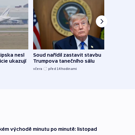
Lipska nesl
Soud nařídil zastavit stavbu
Žido
icie ukazují
Trumpova tanečního sálu
břehu
kriti
včera
před 14
hodinami
před 1
zkém východě minutu po minutě: listopad