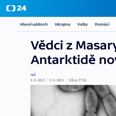
Hlavní události
Ukrajina
Volby
Domácí
Vědci z Masary
Antarktidě no
raš
3. 6. 2013
3. 6. 2013
|
Zdroj:
ČT24