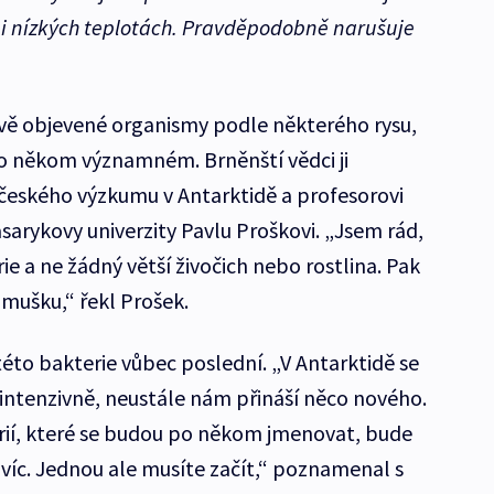
lmi nízkých teplotách. Pravděpodobně narušuje
vě objevené organismy podle některého rysu,
 po někom významném. Brněnští vědci ji
českého výzkumu v Antarktidě a profesorovi
sarykovy univerzity Pavlu Proškovi. „Jsem rád,
e a ne žádný větší živočich nebo rostlina. Pak
a mušku,“ řekl Prošek.
éto bakterie vůbec poslední. „V Antarktidě se
tenzivně, neustále nám přináší něco nového.
rií, které se budou po někom jmenovat, bude
víc. Jednou ale musíte začít,“ poznamenal s