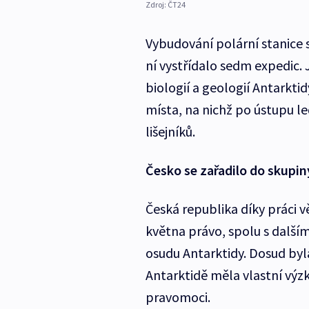
Zdroj:
ČT24
Vybudování polární stanice s
ní vystřídalo sedm expedic.
biologií a geologií Antarktid
místa, na nichž po ústupu l
lišejníků.
Česko se zařadilo do skupin
Česká republika díky práci v
května právo, spolu s dalš
osudu Antarktidy. Dosud byla
Antarktidě měla vlastní výz
pravomoci.