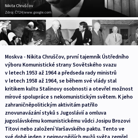
Nikita Chruščov
Zdroj:
ČT24/www.google.com
Moskva - Nikita Chruščov, první tajemník Ústředního
výboru Komunistické strany Sovětského svazu
v letech 1953 až 1964 a předseda rady ministrů
v letech 1958 až 1964, se během své vlády stal
kritikem kultu Stalinovy osobnosti a otevřel možnost
mírové spolupráce s nekomunistickým světem. K jeho
zahraničněpolitickým aktivitám patřilo
znovunavázání styků s Jugoslávií a omluva
jugoslávskému komunistickému vůdci Josipu Brozovi
Titovi nebo založení Varšavského paktu. Tento ve
své době jeden z nejmocnějších mužů světa zemřel