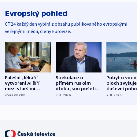
Evropský pohled
ČT24 každý den vybírá z obsahu publikovaného evropskými
veřejnými médii, členy Eurovize.
Falešní „lékaři“
Spekulace o
Pobyt u vodn
vytvoření AI šíří
přímém ruském
ploch zvyšuje
mezi staršími
útoku jsou pošetilé,
duševní poho
Poláky nebezpečné
míní estonský
ukázala
včera v 07:00
7. 8. 2026
7. 8. 2026
zdravotní rady
bezpečnostní
mezinárodní 
expert