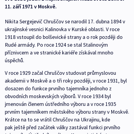
11. září 1971 v Moskvě.
Nikita Sergejevič Chruščov se narodil 17. dubna 1894 v
ukrajinské vesnici Kalinovka v Kurské oblasti. V roce
1918 vstoupil do bolševické strany a o rok později do
Rudé armády. Po roce 1924 se stal Stalinovým
příznivcem a ve stranické kariéře získával mnoho
úspěchů.
V roce 1929 začal Chruščov studovat průmyslovou
akademii v Moskvě a o tři roky později, v roce 1931, byl
dosazen do funkce prvního tajemníka jednoho z
obvodních moskevských výborů. V roce 1934 byl
jmenován členem ústředního výboru a v roce 1935
prvním tajemníkem městského výboru strany v Moskvě.
Krátce na to se vrátil Chruščov na Ukrajinu, kde
pak ještě před začátek války zastával funkci prvního