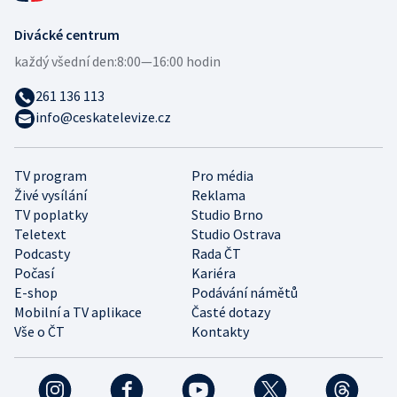
Divácké centrum
každý všední den:
8:00—16:00 hodin
261 136 113
info@ceskatelevize.cz
TV program
Pro média
Živé vysílání
Reklama
TV poplatky
Studio Brno
Teletext
Studio Ostrava
Podcasty
Rada ČT
Počasí
Kariéra
E-shop
Podávání námětů
Mobilní a TV aplikace
Časté dotazy
Vše o ČT
Kontakty