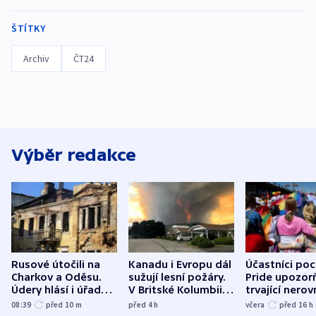
ŠTÍTKY
Archiv
ČT24
Výběr redakce
Rusové útočili na
Kanadu i Evropu dál
Účastníci po
Charkov a Oděsu.
sužují lesní požáry.
Pride upozorň
Údery hlásí i úřady v
V Britské Kolumbii
trvající nerov
Bělgorodu
evakuovali tisíce lidí
společensko
08:39
před 10
m
před 4
h
včera
před 16
h
atmosféru