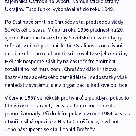
tajemníka Ústředního výboru Komunistické strany
Ukrajiny. Tuto funkci vykonával až do roku 1949.
Po Stalinově smrti se Chruščov stal předsedou vlády
Sovětského svazu. V únoru roku 1956 přednesl na 20.
sjezdu Komunistické strany Sovětského svazu tajný
referát, v němž podrobil kritice Stalinovo zneužívání
moci a kult jeho osobnosti, kritizoval také jeho zločiny.
Měl tak nesporné zásluhy na částečném zmírnění
totalitního režimu v zemi. Chruščov dále kritizoval
špatný stav sovětského zemědělství, nedostatky však
nehledal v systému, ale v organizaci a kádrové politice.
V červnu 1957 se několik protivníků z politbyra pokusilo
Chruščova odstranit, ten však tento puč odrazil s
pomocí armády. Při druhém pokusu v roce 1964 se však
utvořila silná opozice a Nikita Chruščov byl svrhnut.
Jeho nástupcem se stal Leonid Brežněv.