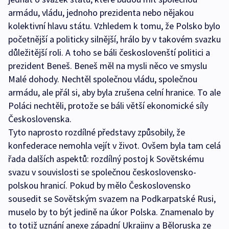
armádu, vládu, jednoho prezidenta nebo nějakou
kolektivní hlavu státu. Vzhledem k tomu, že Polsko bylo
početnější a politicky silnější, hrálo by v takovém svazku
důležitější roli. A toho se báli českoslovenští politici a
prezident Beneš. Beneš měl na mysli něco ve smyslu
Malé dohody. Nechtěl společnou vládu, společnou
armádu, ale přál si, aby byla zrušena celní hranice. To ale
Poláci nechtěli, protože se báli větší ekonomické síly
Československa.
Tyto naprosto rozdílné představy způsobily, že
konfederace nemohla vejít v život. Ovšem byla tam celá
řada dalších aspektů: rozdílný postoj k Sovětskému
svazu v souvislosti se společnou československo-
polskou hranicí. Pokud by mělo Československo
sousedit se Sovětským svazem na Podkarpatské Rusi,
muselo by to být jedině na úkor Polska. Znamenalo by
to totiž uznání anexe západní Ukrajiny a Běloruska ze