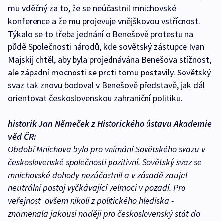
mu vděčný za to, že se neúčastnil mnichovské
konference a že mu projevuje vnějškovou vstřícnost.
Týkalo se to třeba jednání o Benešově protestu na
půdě Společnosti národů, kde sovětský zástupce Ivan
Majskij chtěl, aby byla projednávána Benešova stížnost,
ale západní mocnosti se proti tomu postavily. Sovětský
svaz tak znovu bodoval v Benešově představě, jak dál
orientovat československou zahraniční politiku.
historik Jan Němeček z Historického ústavu Akademie
věd ČR:
Období Mnichova bylo pro vnímání Sovětského svazu v
československé společnosti pozitivní. Sovětský svaz se
mnichovské dohody nezúčastnil a v zásadě zaujal
neutrální postoj vyčkávající velmoci v pozadí. Pro
veřejnost ­ ovšem nikoli z politického hlediska ­
znamenala jakousi naději pro československý stát do