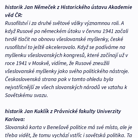
historik Jan Němeček z Historického ústavu Akademie
věd ČR:
Rusofilství i za druhé světové války významnou roli. A
když Rusové po německém útoku v červnu 1941 začali
tvrdě tlačit na obnovu všeslovanské myšlenky, české
rusofilství to ještě akcelerovalo. Když se podíváme na
myšlenku všeslovanských kongresů, které začínají už v
roce 1941 v Moskvě, vidíme, že Rusové zneužili
všeslovanské myšlenky jako svého politického nástroje.
Československá strana pak v tomto ohledu byla
nejvstřícnější ze všech slovanských národů ve vztahu k
Sovětskému svazu.
historik Jan Kuklík z Právnické fakulty Univerzity
Karlova:
Slovanská karta v Benešově politice má své místo, ale je
třeba vidět, že tomu vychází vstříc i sovětská politika. Ta