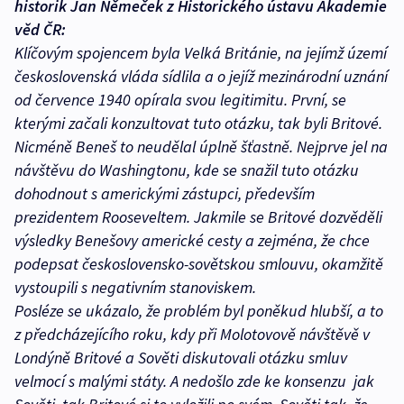
historik Jan Němeček z Historického ústavu Akademie
věd ČR:
Klíčovým spojencem byla Velká Británie, na jejímž území
československá vláda sídlila a o jejíž mezinárodní uznání
od července 1940 opírala svou legitimitu. První, se
kterými začali konzultovat tuto otázku, tak byli Britové.
Nicméně Beneš to neudělal úplně šťastně. Nejprve jel na
návštěvu do Washingtonu, kde se snažil tuto otázku
dohodnout s americkými zástupci, především
prezidentem Rooseveltem. Jakmile se Britové dozvěděli
výsledky Benešovy americké cesty a zejména, že chce
podepsat československo-sovětskou smlouvu, okamžitě
vystoupili s negativním stanoviskem.
Posléze se ukázalo, že problém byl poněkud hlubší, a to
z předcházejícího roku, kdy při Molotovově návštěvě v
Londýně Britové a Sověti diskutovali otázku smluv
velmocí s malými státy. A nedošlo zde ke konsenzu ­ jak