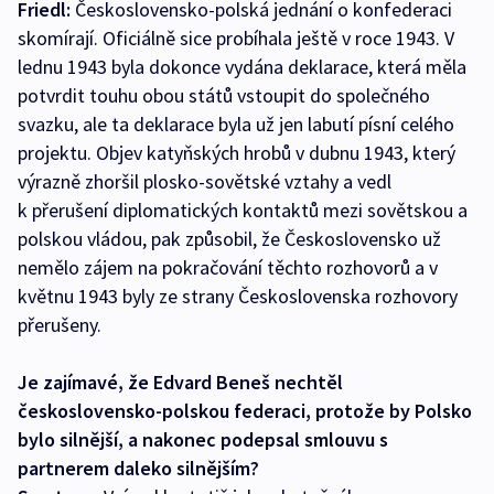
Friedl:
Československo-polská jednání o konfederaci
skomírají. Oficiálně sice probíhala ještě v roce 1943. V
lednu 1943 byla dokonce vydána deklarace, která měla
potvrdit touhu obou států vstoupit do společného
svazku, ale ta deklarace byla už jen labutí písní celého
projektu. Objev katyňských hrobů v dubnu 1943, který
výrazně zhoršil plosko-sovětské vztahy a vedl
k přerušení diplomatických kontaktů mezi sovětskou a
polskou vládou, pak způsobil, že Československo už
nemělo zájem na pokračování těchto rozhovorů a v
květnu 1943 byly ze strany Československa rozhovory
přerušeny.
Je zajímavé, že Edvard Beneš nechtěl
československo-polskou federaci, protože by Polsko
bylo silnější, a nakonec podepsal smlouvu s
partnerem daleko silnějším?