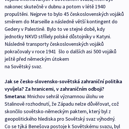
nakonec skutečně v dubnu a potom v létě 1940
propuštěni. Nejprve to bylo 45 československých vojáků
směrem do Marseille a následně větší kontingent do
Gedery v Palestině. Bylo to ve stejné době, kdy
jednotky NKVD střílely polské důstojníky v Katyni.
Následně transporty československých vojáků
pokračovaly v roce 1941 ­ šlo o dalších asi 500 vojáků
ještě před německým útokem
na Sovětský svaz.
Jak se česko-slovensko-sovětská zahraniční politika
vyvíjela? Za hranicemi, v zahraničním odboji?
Smetana:
Mnichov sehrál významnou úlohu ve
Stalinově rozhodnutí, že Západu nelze důvěřovat, což
skončilo sovětsko-německým paktem, který byl z
geopolitického hlediska pro Sovětský svaz výhodný.
Co se týká Benešova postoje k Sovětskému svazu, byl