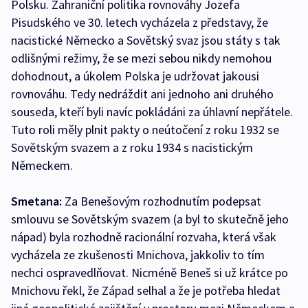
Polsku. Zahraniční politika rovnováhy Jozefa
Pisudského ve 30. letech vycházela z představy, že
nacistické Německo a Sovětský svaz jsou státy s tak
odlišnými režimy, že se mezi sebou nikdy nemohou
dohodnout, a úkolem Polska je udržovat jakousi
rovnováhu. Tedy nedráždit ani jednoho ani druhého
souseda, kteří byli navíc pokládáni za úhlavní nepřátele.
Tuto roli měly plnit pakty o neútočení z roku 1932 se
Sovětským svazem a z roku 1934 s nacistickým
Německem.
Smetana:
Za Benešovým rozhodnutím podepsat
smlouvu se Sovětským svazem (a byl to skutečně jeho
nápad) byla rozhodně racionální rozvaha, která však
vycházela ze zkušenosti Mnichova, jakkoliv to tím
nechci ospravedlňovat. Nicméně Beneš si už krátce po
Mnichovu řekl, že Západ selhal a že je potřeba hledat