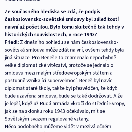
Ze současného hlediska se zdá, že podpis
československo-sovětské smlouvy byl záležitostí
naivní až pošetilou. Bylo tomu skutečně tak tehdy v
historických souvislostech, v roce 1943?
Friedl:
Z dnešního pohledu se nám československo-
sovětská smlouva může zdát naivní, ovšem tehdy byla
jiná situace. Pro Beneše to znamenalo nepochybně
velké diplomatické vítězství, protože se jednalo o
smlouvu mezi malým středoevropským státem a
postupně vznikající supervelmocí. Beneš byl navíc
diplomat staré školy, takže byl přesvědčen, že když
bude uzavřena smlouva, bude se také dodržovat. A že
je lepší, když už Rudá armáda vkročí do střední Evropy,
jak se na sklonku roku 1943 očekávalo, mít se
Sovětským svazem regulované vztahy.
Něco podobného můžeme vidět v meziválečném