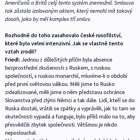
Američanů a Britů celý tento systém znemožnil. Smlouva
tak zůstala izolovaným aktem, který nemohl mít takový
dosah, jako by měl komplex tří smluv.
Rozhodně do toho zasahovalo české rusofilství,
které bylo velmi intenzivní. Jak se vlastně tento
vztah zrodil?
Friedl:
Jednou z důležitých příčin byla absence
bezprostřední zkušenosti s Ruskem, s ruskou
společností, s ruskou monarchií, mluvíme-li o období
před první světovou válkou. Měli jsme to Rusko
zidealizované, měli jsme o něm představu ochránce
Slovanstva před zlými Němci a tak dále. Lidí, kteří se do
Ruska dostali, vrátili se zpátky a vyprávěli, jak to tam ve
skutečnosti vypadá a funguje, bylo příliš málo na to, aby
přesvědčili zbytek společnosti. Většinou je nikdo
neposlouchal.