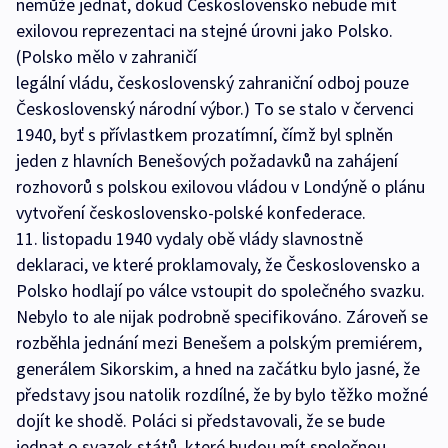
nemůže jednat, dokud Československo nebude mít
exilovou reprezentaci na stejné úrovni jako Polsko.
(Polsko mělo v zahraničí
legální vládu, československý zahraniční odboj pouze
Československý národní výbor.) To se stalo v červenci
1940, byť s přívlastkem prozatímní, čímž byl splněn
jeden z hlavních Benešových požadavků na zahájení
rozhovorů s polskou exilovou vládou v Londýně o plánu
vytvoření československo-polské konfederace.
11. listopadu 1940 vydaly obě vlády slavnostně
deklaraci, ve které proklamovaly, že Československo a
Polsko hodlají po válce vstoupit do společného svazku.
Nebylo to ale nijak podrobně specifikováno. Zároveň se
rozběhla jednání mezi Benešem a polským premiérem,
generálem Sikorskim, a hned na začátku bylo jasné, že
představy jsou natolik rozdílné, že by bylo těžko možné
dojít ke shodě. Poláci si představovali, že se bude
jednat o svazek států, které budou mít společnou