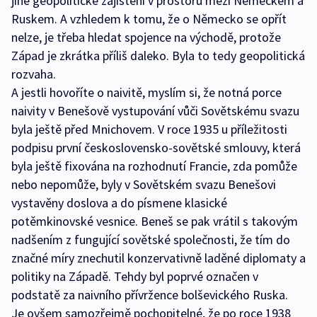
jiné geopolitické zajištění v prostoru mezi Německem a
Ruskem. A vzhledem k tomu, že o Německo se opřít
nelze, je třeba hledat spojence na východě, protože
Západ je zkrátka příliš daleko. Byla to tedy geopolitická
rozvaha.
A jestli hovoříte o naivitě, myslím si, že notná porce
naivity v Benešově vystupování vůči Sovětskému svazu
byla ještě před Mnichovem. V roce 1935 u příležitosti
podpisu první československo-sovětské smlouvy, která
byla ještě fixována na rozhodnutí Francie, zda pomůže
nebo nepomůže, byly v Sovětském svazu Benešovi
vystavěny doslova a do písmene klasické
potěmkinovské vesnice. Beneš se pak vrátil s takovým
nadšením z fungující sovětské společnosti, že tím do
značné míry znechutil konzervativně laděné diplomaty a
politiky na Západě. Tehdy byl poprvé označen v
podstatě za naivního přívržence bolševického Ruska.
Je ovšem samozřejmě pochopitelné, že po roce 1938