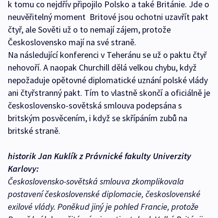
k tomu co nejdřív připojilo Polsko a také Británie. Jde o
neuvěřitelný moment ­ Britové jsou ochotni uzavřít pakt
čtyř, ale Sověti už o to nemají zájem, protože
Československo mají na své straně.
Na následující konferenci v Teheránu se už o paktu čtyř
nehovoří. A naopak Churchill dělá velkou chybu, když
nepožaduje opětovné diplomatické uznání polské vlády
ani čtyřstranný pakt. Tím to vlastně skončí a oficiálně je
československo-sovětská smlouva podepsána s
britským posvěcením, i když se skřípáním zubů na
britské straně.
historik Jan Kuklík z Právnické fakulty Univerzity
Karlovy:
Československo-sovětská smlouva zkomplikovala
postavení československé diplomacie, československé
exilové vlády. Poněkud jiný je pohled Francie, protože