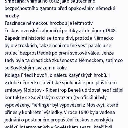
Smetana:
Vnímal ho totiž jako skutečného
bezpečnostního garanta před opakováním německé
hrozby.
Fascinace německou hrozbou je leitmotiv
československé zahraniční politiky až do února 1948.
Západními historici se tomu diví, protože Německo
bylo v troskách, takže není možné vést paralelu se
situací bezprostředně po první světové válce. Jenže
tady byla ta drastická zkušenost s Německem, zatímco
se Sovětským svazem nikoliv.
Kolega Friedl hovořil o nálezu katyňských hrobů. I
v době německo-sovětské spolupráce pod pláštíkem
smlouvy Molotov - Ribentrop Beneš udržoval neoficiální
kontakty se Sovětským svazem (ty oficiální byly
vypovězeny, Fierlinger byl vypovězen z Moskvy), které
přinesly konkrétní výsledky. V roce 1940 byla vedena
jednání o postupném propuštění československých
vojáků internovaných v Sovětském svazu, kteří byli