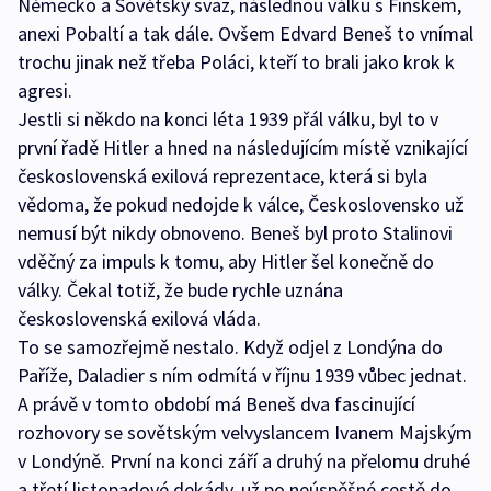
Německo a Sovětský svaz, následnou válku s Finskem,
anexi Pobaltí a tak dále. Ovšem Edvard Beneš to vnímal
trochu jinak než třeba Poláci, kteří to brali jako krok k
agresi.
Jestli si někdo na konci léta 1939 přál válku, byl to v
první řadě Hitler a hned na následujícím místě vznikající
československá exilová reprezentace, která si byla
vědoma, že pokud nedojde k válce, Československo už
nemusí být nikdy obnoveno. Beneš byl proto Stalinovi
vděčný za impuls k tomu, aby Hitler šel konečně do
války. Čekal totiž, že bude rychle uznána
československá exilová vláda.
To se samozřejmě nestalo. Když odjel z Londýna do
Paříže, Daladier s ním odmítá v říjnu 1939 vůbec jednat.
A právě v tomto období má Beneš dva fascinující
rozhovory se sovětským velvyslancem Ivanem Majským
v Londýně. První na konci září a druhý na přelomu druhé
a třetí listopadové dekády, už po neúspěšné cestě do