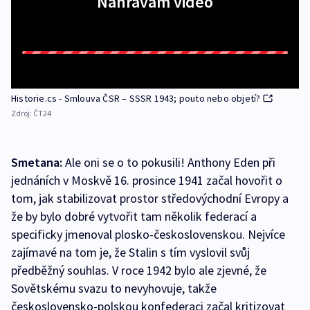
Nahrávám video
Historie.cs - Smlouva ČSR – SSSR 1943; pouto nebo objetí?
Zdroj:
ČT24
Smetana:
Ale oni se o to pokusili! Anthony Eden při
jednáních v Moskvě 16. prosince 1941 začal hovořit o
tom, jak stabilizovat prostor středovýchodní Evropy a
že by bylo dobré vytvořit tam několik federací a
specificky jmenoval plosko-československou. Nejvíce
zajímavé na tom je, že Stalin s tím vyslovil svůj
předběžný souhlas. V roce 1942 bylo ale zjevné, že
Sovětskému svazu to nevyhovuje, takže
československo-polskou konfederaci začal kritizovat