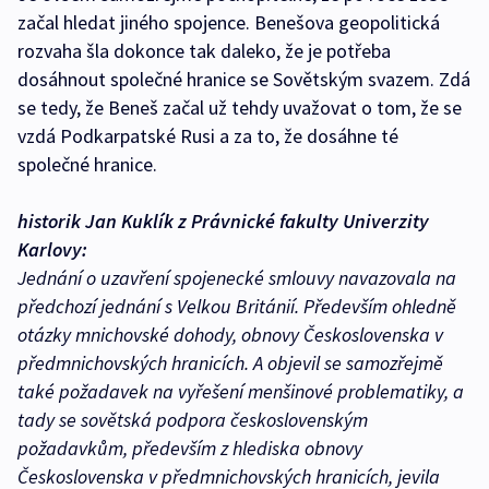
začal hledat jiného spojence. Benešova geopolitická
rozvaha šla dokonce tak daleko, že je potřeba
dosáhnout společné hranice se Sovětským svazem. Zdá
se tedy, že Beneš začal už tehdy uvažovat o tom, že se
vzdá Podkarpatské Rusi a za to, že dosáhne té
společné hranice.
historik Jan Kuklík z Právnické fakulty Univerzity
Karlovy:
Jednání o uzavření spojenecké smlouvy navazovala na
předchozí jednání s Velkou Británií. Především ohledně
otázky mnichovské dohody, obnovy Československa v
předmnichovských hranicích. A objevil se samozřejmě
také požadavek na vyřešení menšinové problematiky, a
tady se sovětská podpora československým
požadavkům, především z hlediska obnovy
Československa v předmnichovských hranicích, jevila