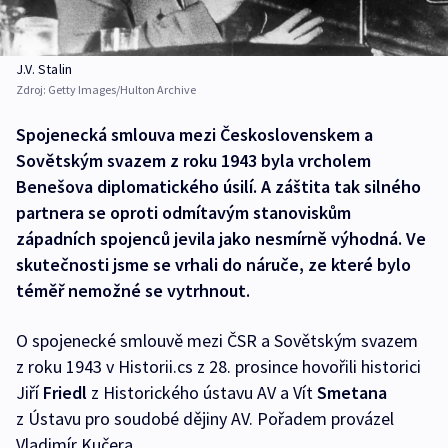
J.V. Stalin
Zdroj:
Getty Images/Hulton Archive
Spojenecká smlouva mezi Československem a
Sovětským svazem z roku 1943 byla vrcholem
Benešova diplomatického úsilí. A záštita tak silného
partnera se oproti odmítavým stanoviskům
západních spojenců jevila jako nesmírně výhodná. Ve
skutečnosti jsme se vrhali do náruče, ze které bylo
téměř nemožné se vytrhnout.
O spojenecké smlouvě mezi ČSR a Sovětským svazem
z roku 1943 v Historii.cs z 28. prosince hovořili historici
Jiří
Friedl
z Historického ústavu AV a Vít
Smetana
z Ústavu pro soudobé dějiny AV. Pořadem provázel
Vladimír Kučera.