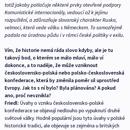
totiž jakoby potlačuje některé prvky otevřené podpory
Komunistické internacionály, vedoucí až k jejímu
rozpuštění, a zdůrazňuje slovanský charakter Ruska,
velmoci, která vede válku s Německem. To samozřejmě
padalo na úrodnou půdu i v rámci české politiky v exilu.
Vím, že historie nemá ráda slovo kdyby, ale je tu
takový bod, o kterém se málo mluví, málo ví
dokonce, a to naděje, že může vzniknout
československo-polská nebo polsko-československá
konfederace, která by změnila poměr sil uprostřed
Evropy. Jak to s ní bylo? Byla plánována? A pokud
ano, proč nevznikla?
Friedl:
Úvahy o vzniku československo-polské
konfederace se objevují nedlouho po vypuknutí druhé
světové války. Hodně populární jsou tyto úvahy v polské
historické tradici, ale objevuje se zejména u britských