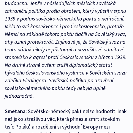
budoucna. Jenže v následujících měsících sovětská
zahraniční politika prošla obratem, který vyústil v srpnu
1939 v podpis sovětsko-německého paktu o neútočení.
Mělo to své konsekvence i pro Československo, protože
Němci na základě tohoto paktu tlačili na Sovětský svaz,
aby uznal protektorát. Zajímavé je, že Sovětský svaz na
tento nátlak nikdy nepřistoupil a nezrušil své odmítavé
stanovisko k agresi proti Československu z března 1939.
Na druhé straně ovšem zrušil diplomatický statut
bývalého československého vyslance v Sovětském svazu
Zdeňka Fierlingera. Sovětská politika po uzavření
sovětsko-německého paktu tedy nebyla úplně
jednoznačná.
Smetana:
Sovětsko-německý pakt nelze hodnotit jinak
než jako strašlivou věc, která přinesla smrt stovkám
tisíc Poláků a rozdělení si východní Evropy mezi