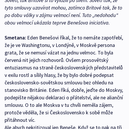
Sověti, tak Britové si to vyložili po svém. Sověti tak, že
tyto smlouvy uzavírat mohou, zatímco Britové tak, že to
po dobu války v zájmu velmocí není. Tuto „nedohodu“
obou velmocí ukázala teprve Benešova iniciativa.
Smetana:
Eden Benešovi říkal, že to nemáte zapotřebí,
že je ve Washingtonu, v Londýně, v Moskvě persona
grata, že se nemusí vázat na jednu velmoc. To byla
červená nit jejich rozhovorů. Ovšem prosovětský
entuziasmus na straně československých představitelů
v exilu rostl a sílily hlasy, že by bylo dobré podepsat
československo-sovětskou smlouvu bez ohledu na
stanovisko Británie. Eden říká, dobře, jeďte do Moskvy,
podepište nějakou deklaraci o přátelství, ale ne alianční
smlouvu. O to ale Moskva v tu chvíli neměla zájem,
protože věděla, že si Československo k sobě může
přitáhnout víc.
Ale abych nekritizoval jen Beneše. Když se to pak na tři