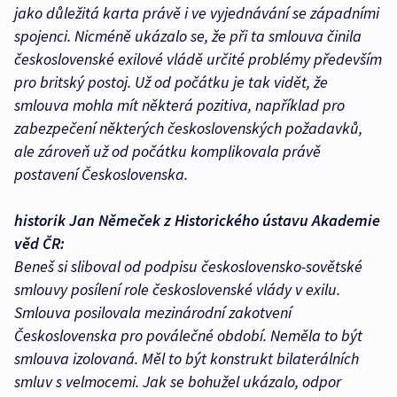
jako důležitá karta právě i ve vyjednávání se západními
spojenci. Nicméně ukázalo se, že při ta smlouva činila
československé exilové vládě určité problémy především
pro britský postoj. Už od počátku je tak vidět, že
smlouva mohla mít některá pozitiva, například pro
zabezpečení některých československých požadavků,
ale zároveň už od počátku komplikovala právě
postavení Československa.
historik Jan Němeček z Historického ústavu Akademie
věd ČR:
Beneš si sliboval od podpisu československo-sovětské
smlouvy posílení role československé vlády v exilu.
Smlouva posilovala mezinárodní zakotvení
Československa pro poválečné období. Neměla to být
smlouva izolovaná. Měl to být konstrukt bilaterálních
smluv s velmocemi. Jak se bohužel ukázalo, odpor