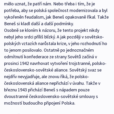
mělo uznat, že patří nám. Nebo třeba i tím, že je
potřeba, aby se polská společnost modernizovala a byl
vykořeněn feudalism, jak Beneš opakovaně říkal. Takže
Beneš si kladl další a další podmínky.
Osobně se kloním k názoru, že tento projekt nikdy
nebyl jeho srdci příliš blízký. A jak později v sovětsko-
polských vztazích narůstala krize, v jeho rozhodnutí ho
to jenom posilovalo. Ostatně po jednoznačném
odmítnutí konfederace ze strany Sovětů začíná v
prosinci 1942 navrhovat vytvoření trojstranné, polsko-
československo-sovětské aliance. Sovětský svaz se
nejdřív nevyjadřuje, ale znovu říká, že polsko-
československá aliance nepřichází v úvahu. Takže v
březnu 1943 přichází Beneš s nápadem pouze
dvoustranné československo-sovětské smlouvy s
možností budoucího připojení Polska.