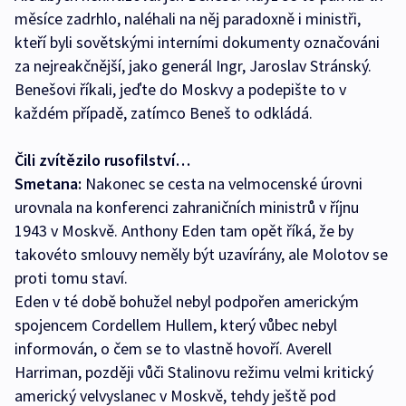
měsíce zadrhlo, naléhali na něj paradoxně i ministři,
kteří byli sovětskými interními dokumenty označováni
za nejreakčnější, jako generál Ingr, Jaroslav Stránský.
Benešovi říkali, jeďte do Moskvy a podepište to v
každém případě, zatímco Beneš to odkládá.
Čili zvítězilo rusofilství…
Smetana:
Nakonec se cesta na velmocenské úrovni
urovnala na konferenci zahraničních ministrů v říjnu
1943 v Moskvě. Anthony Eden tam opět říká, že by
takovéto smlouvy neměly být uzavírány, ale Molotov se
proti tomu staví.
Eden v té době bohužel nebyl podpořen americkým
spojencem Cordellem Hullem, který vůbec nebyl
informován, o čem se to vlastně hovoří. Averell
Harriman, později vůči Stalinovu režimu velmi kritický
americký velvyslanec v Moskvě, tehdy ještě pod