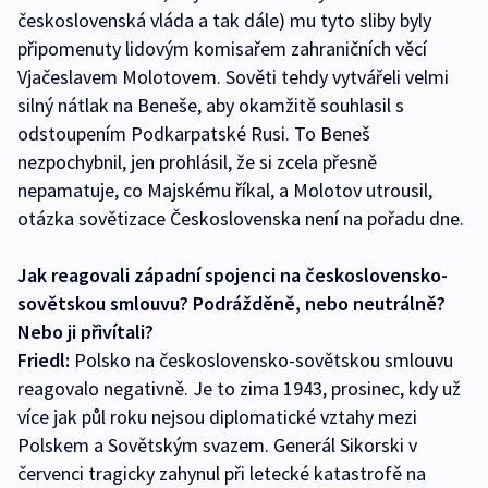
československá vláda a tak dále) mu tyto sliby byly
připomenuty lidovým komisařem zahraničních věcí
Vjačeslavem Molotovem. Sověti tehdy vytvářeli velmi
silný nátlak na Beneše, aby okamžitě souhlasil s
odstoupením Podkarpatské Rusi. To Beneš
nezpochybnil, jen prohlásil, že si zcela přesně
nepamatuje, co Majskému říkal, a Molotov utrousil,
otázka sovětizace Československa není na pořadu dne.
Jak reagovali západní spojenci na československo-
sovětskou smlouvu? Podrážděně, nebo neutrálně?
Nebo ji přivítali?
Friedl:
Polsko na československo-sovětskou smlouvu
reagovalo negativně. Je to zima 1943, prosinec, kdy už
více jak půl roku nejsou diplomatické vztahy mezi
Polskem a Sovětským svazem. Generál Sikorski v
červenci tragicky zahynul při letecké katastrofě na