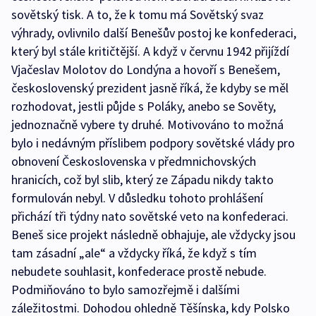
sovětský tisk. A to, že k tomu má Sovětský svaz
výhrady, ovlivnilo další Benešův postoj ke konfederaci,
který byl stále kritičtější. A když v červnu 1942 přijíždí
Vjačeslav Molotov do Londýna a hovoří s Benešem,
československý prezident jasně říká, že kdyby se měl
rozhodovat, jestli půjde s Poláky, anebo se Sověty,
jednoznačně vybere ty druhé. Motivováno to možná
bylo i nedávným příslibem podpory sovětské vlády pro
obnovení Československa v předmnichovských
hranicích, což byl slib, který ze Západu nikdy takto
formulován nebyl. V důsledku tohoto prohlášení
přichází tři týdny nato sovětské veto na konfederaci.
Beneš sice projekt následně obhajuje, ale vždycky jsou
tam zásadní „ale“ a vždycky říká, že když s tím
nebudete souhlasit, konfederace prostě nebude.
Podmiňováno to bylo samozřejmě i dalšími
záležitostmi. Dohodou ohledně Těšínska, kdy Polsko