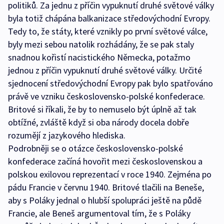
politiků. Za jednu z příčin vypuknutí druhé světové války
byla totiž chápána balkanizace středovýchodní Evropy.
Tedy to, že státy, které vznikly po první světové válce,
byly mezi sebou natolik rozhádány, že se pak staly
snadnou kořistí nacistického Německa, potažmo
jednou z příčin vypuknutí druhé světové války. Určité
sjednocení středovýchodní Evropy pak bylo spatřováno
právě ve vzniku československo-polské konfederace.
Britové si říkali, že by to nemuselo být úplně až tak
obtížné, zvláště když si oba národy docela dobře
rozumějí z jazykového hlediska.
Podrobněji se o otázce československo-polské
konfederace začíná hovořit mezi československou a
polskou exilovou reprezentací v roce 1940. Zejména po
pádu Francie v červnu 1940. Britové tlačili na Beneše,
aby s Poláky jednal o hlubší spolupráci ještě na půdě
Francie, ale Beneš argumentoval tím, že s Poláky