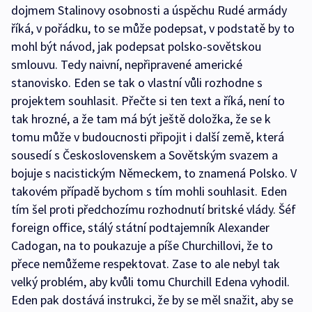
dojmem Stalinovy osobnosti a úspěchu Rudé armády
říká, v pořádku, to se může podepsat, v podstatě by to
mohl být návod, jak podepsat polsko-sovětskou
smlouvu. Tedy naivní, nepřipravené americké
stanovisko. Eden se tak o vlastní vůli rozhodne s
projektem souhlasit. Přečte si ten text a říká, není to
tak hrozné, a že tam má být ještě doložka, že se k
tomu může v budoucnosti připojit i další země, která
sousedí s Československem a Sovětským svazem a
bojuje s nacistickým Německem, to znamená Polsko. V
takovém případě bychom s tím mohli souhlasit. Eden
tím šel proti předchozímu rozhodnutí britské vlády. Šéf
foreign office, stálý státní podtajemník Alexander
Cadogan, na to poukazuje a píše Churchillovi, že to
přece nemůžeme respektovat. Zase to ale nebyl tak
velký problém, aby kvůli tomu Churchill Edena vyhodil.
Eden pak dostává instrukci, že by se měl snažit, aby se