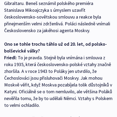
Gibraltaru. Beneš seznámil polského premiéra
Stanislava Mikoajczyka s úmyslem uzavřít
československo-sovětskou smlouvu a reakce byla
přinejmenším velmi zdrženlivá. Poláci následně vnímali
Československo za jakéhosi agenta Moskvy.
Ono se tohle trochu táhlo už od 20. let, od polsko-
bolševické války?
Friedl:
To je pravda. Stejně byla vnímána i smlouva z
roku 1935, která československo-polské vztahy značně
zhoršila. A v roce 1943 to Poláky jen utvrdilo, že
Čechoslováci jsou přisluhovači Moskvy. Jak mohou
Moskvě věřit, když Moskva pozabíjela tolik důstojníků v
Katyni. Oficiálně se o tom nemluvilo, ale většina Poláků
nevěřila tomu, že by to udělali Němci. Vztahy s Polskem
to velmi ochladilo.