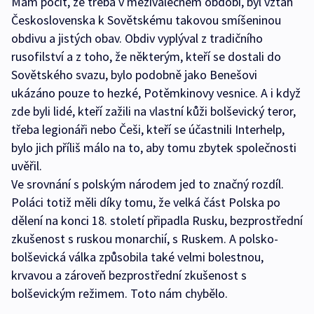
Mám pocit, že třeba v meziválečném období, byl vztah
Československa k Sovětskému takovou smíšeninou
obdivu a jistých obav. Obdiv vyplýval z tradičního
rusofilství a z toho, že některým, kteří se dostali do
Sovětského svazu, bylo podobně jako Benešovi
ukázáno pouze to hezké, Potěmkinovy vesnice. A i když
zde byli lidé, kteří zažili na vlastní kůži bolševický teror,
třeba legionáři nebo Češi, kteří se účastnili Interhelp,
bylo jich příliš málo na to, aby tomu zbytek společnosti
uvěřil.
Ve srovnání s polským národem jed to značný rozdíl.
Poláci totiž měli díky tomu, že velká část Polska po
dělení na konci 18. století připadla Rusku, bezprostřední
zkušenost s ruskou monarchií, s Ruskem. A polsko-
bolševická válka způsobila také velmi bolestnou,
krvavou a zároveň bezprostřední zkušenost s
bolševickým režimem. Toto nám chybělo.