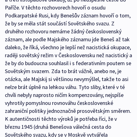
Paříže. V těchto rozhovorech hovoří o osudu
Podkarpatské Rusi, kdy Benešův záznam hovoří o tom,
že by se měla stát součástí Sovětského svazu. Z
druhého rozhovoru nemáme žádný československý
záznam, ale podle Majského záznamu jde Beneš až tak
daleko, že říká, všechno je lepší než nacistická okupace,
raději sovětský režim v Československu než nacistický a
že by do budoucna souhlasil i s federativním poutem se
Sovětským svazem. Zda to brát vážně, anebo ne, je
otázka, ale Majskij si většinou nevymýšlel, takže to asi
nelze brát úplně na lehkou váhu. Tyto sliby, které v té
chvíli nebyly naprosto ničím kompenzovány, nejspíše
vyhrotily pomyslnou rovnováhu československé
zahraniční politiky jednoznačně prosovětským směrem.
K autentičnosti těchto výroků je potřeba říci, že v
březnu 1945 (druhá Benešova válečná cesta do
Sovětského svazu, kdy se v Moskvě vytvářela