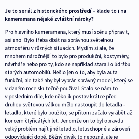
Je to seriál z historického prostředí – klade to i na
kameramana nějaké zvláštní nároky?
Pro hlavního kameramana, který musí scénu připravit,
asi ano. Bylo třeba dbát na správnou světelnou
atmosféru v různých situacích. Myslím si ale, že
mnohem náročnější to bylo pro produkční, kostyméry,
návrháře nebo pro ty, kdo se například starali o údržbu
starých automobilů. Nešlo jen o to, aby byla auta
funkční, ale také aby byl vybrán správný model, který se
v daném roce skutečně používal. Stalo se nám to
v posledním díle, kde několik postav krátce před
druhou světovou válkou mělo nastoupit do letadla -
letadlo, které bylo použito, se přitom začalo vyrábět až
koncem čtyřicátých let. Jenomže on to byl opravdu
velký problém najít jiné letadlo, letuschopné a zároveň
odpovídající době. Běžný divák to nepozná, ale je