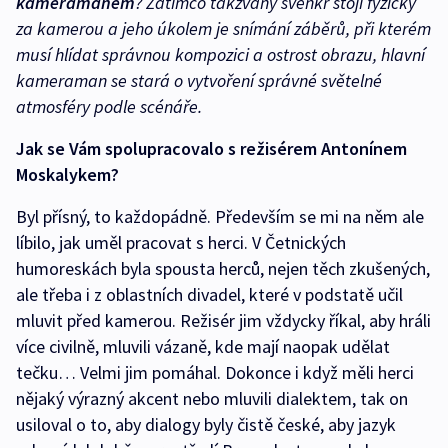
kameramanem
? Zatímco takzvaný
švenkr
stojí fyzicky
za kamerou a jeho úkolem je snímání záběrů, při kterém
musí hlídat správnou kompozici a ostrost obrazu,
hlavní
kameraman
se stará o vytvoření správné světelné
atmosféry podle scénáře.
Jak se Vám spolupracovalo s režisérem Antonínem
Moskalykem?
Byl přísný, to každopádně. Především se mi na něm ale
líbilo, jak uměl pracovat s herci. V Četnických
humoreskách byla spousta herců, nejen těch zkušených,
ale třeba i z oblastních divadel, které v podstatě učil
mluvit před kamerou. Režisér jim vždycky říkal, aby hráli
více civilně, mluvili vázaně, kde mají naopak udělat
tečku… Velmi jim pomáhal. Dokonce i když měli herci
nějaký výrazný akcent nebo mluvili dialektem, tak on
usiloval o to, aby dialogy byly čistě české, aby jazyk