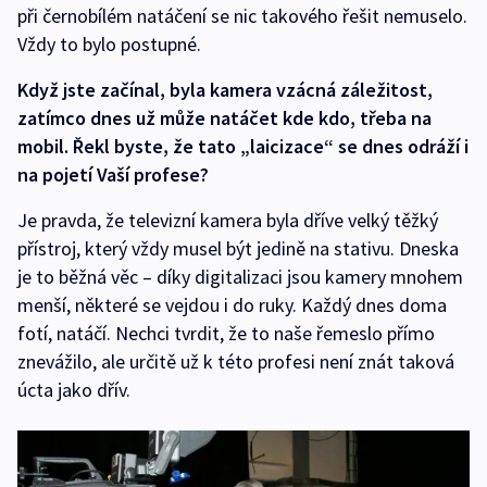
při černobílém natáčení se nic takového řešit nemuselo.
Vždy to bylo postupné.
Když jste začínal, byla kamera vzácná záležitost,
zatímco dnes už může natáčet kde kdo, třeba na
mobil. Řekl byste, že tato „laicizace“ se dnes odráží i
na pojetí Vaší profese?
Je pravda, že televizní kamera byla dříve velký těžký
přístroj, který vždy musel být jedině na stativu. Dneska
je to běžná věc – díky digitalizaci jsou kamery mnohem
menší, některé se vejdou i do ruky. Každý dnes doma
fotí, natáčí. Nechci tvrdit, že to naše řemeslo přímo
znevážilo, ale určitě už k této profesi není znát taková
úcta jako dřív.