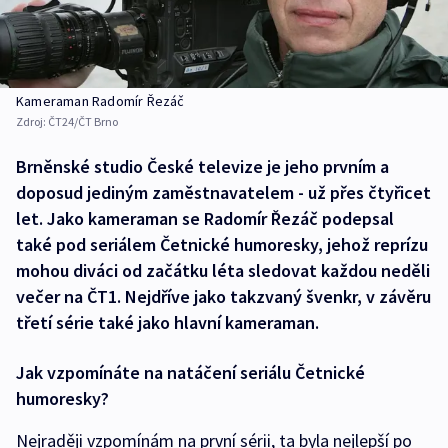
Kameraman Radomír Řezáč
Zdroj:
ČT24/ČT Brno
Brněnské studio České televize je jeho prvním a
doposud jediným zaměstnavatelem - už přes čtyřicet
let. Jako kameraman se Radomír Řezáč podepsal
také pod seriálem Četnické humoresky, jehož reprízu
mohou diváci od začátku léta sledovat každou neděli
večer na ČT1. Nejdříve jako takzvaný švenkr, v závěru
třetí série také jako hlavní kameraman.
Jak vzpomínáte na natáčení seriálu Četnické
humoresky?
Nejraději vzpomínám na první sérii, ta byla nejlepší po