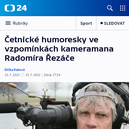
Sport
SLEDOVAT
Rubriky
Četnické humoresky ve
vzpomínkách kameramana
Radomíra Řezáče
Eliška Raková
15. 7. 2013
15. 7. 2013
|
Zdroj:
ČT24