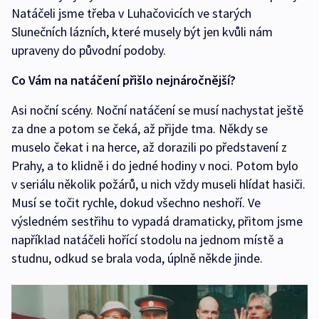
Natáčeli jsme třeba v Luhačovicích ve starých
Slunečních lázních, které musely být jen kvůli nám
upraveny do původní podoby.
Co Vám na natáčení přišlo nejnáročnější?
Asi noční scény. Noční natáčení se musí nachystat ještě
za dne a potom se čeká, až přijde tma. Někdy se
muselo čekat i na herce, až dorazili po představení z
Prahy, a to klidně i do jedné hodiny v noci. Potom bylo
v seriálu několik požárů, u nich vždy museli hlídat hasiči.
Musí se točit rychle, dokud všechno neshoří. Ve
výsledném sestřihu to vypadá dramaticky, přitom jsme
například natáčeli hořící stodolu na jednom místě a
studnu, odkud se brala voda, úplně někde jinde.