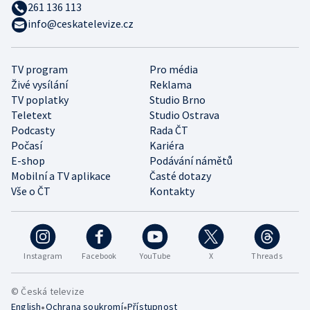
261 136 113
info@ceskatelevize.cz
TV program
Pro média
Živé vysílání
Reklama
TV poplatky
Studio Brno
Teletext
Studio Ostrava
Podcasty
Rada ČT
Počasí
Kariéra
E-shop
Podávání námětů
Mobilní a TV aplikace
Časté dotazy
Vše o ČT
Kontakty
Instagram
Facebook
YouTube
X
Threads
© Česká televize
•
•
English
Ochrana soukromí
Přístupnost