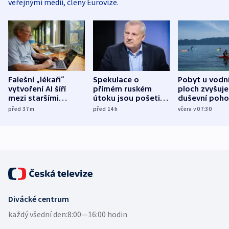
veřejnými médii, členy Eurovize.
Falešní „lékaři“
Spekulace o
Pobyt u vodn
vytvoření AI šíří
přímém ruském
ploch zvyšuje
mezi staršími
útoku jsou pošetilé,
duševní poho
Poláky nebezpečné
míní estonský
ukázala
před 37
m
před 14
h
včera v 07:30
zdravotní rady
bezpečnostní
mezinárodní 
expert
Divácké centrum
každý všední den:
8:00—16:00 hodin