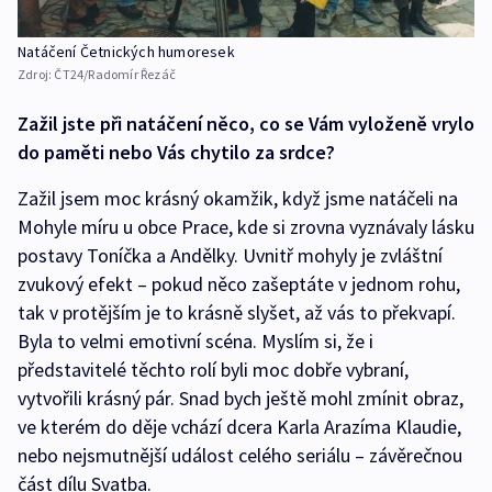
Natáčení Četnických humoresek
Zdroj:
ČT24/Radomír Řezáč
Zažil jste při natáčení něco, co se Vám vyloženě vrylo
do paměti nebo Vás chytilo za srdce?
Zažil jsem moc krásný okamžik, když jsme natáčeli na
Mohyle míru u obce Prace, kde si zrovna vyznávaly lásku
postavy Toníčka a Andělky. Uvnitř mohyly je zvláštní
zvukový efekt – pokud něco zašeptáte v jednom rohu,
tak v protějším je to krásně slyšet, až vás to překvapí.
Byla to velmi emotivní scéna. Myslím si, že i
představitelé těchto rolí byli moc dobře vybraní,
vytvořili krásný pár. Snad bych ještě mohl zmínit obraz,
ve kterém do děje vchází dcera Karla Arazíma Klaudie,
nebo nejsmutnější událost celého seriálu – závěrečnou
část dílu Svatba.