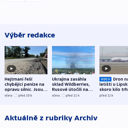
Výběr redakce
Hejtmani řeší
Ukrajina zasáhla
Dron n
VIDEO
chybějící peníze na
sklad Wildberries,
letišti u Lips
opravu silnic. Jsou
Rusové útočili na
skoro kilo trh
nenárokové, namítá
trh, hasiče či
indicie ukazuj
včera
před 10
h
včera
před 11
h
před 11
h
ministerstvo
stadion
Rusko
Aktuálně z rubriky
Archiv