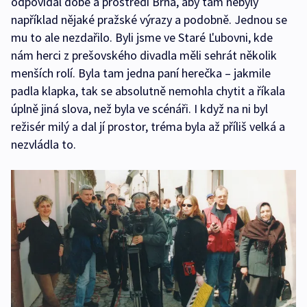
odpovídal době a prostředí Brna, aby tam nebyly
například nějaké pražské výrazy a podobně. Jednou se
mu to ale nezdařilo. Byli jsme ve Staré Ľubovni, kde
nám herci z prešovského divadla měli sehrát několik
menších rolí. Byla tam jedna paní herečka – jakmile
padla klapka, tak se absolutně nemohla chytit a říkala
úplně jiná slova, než byla ve scénáři. I když na ni byl
režisér milý a dal jí prostor, tréma byla až příliš velká a
nezvládla to.