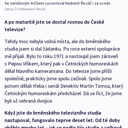
Se seriálovým tričkem vycestoval Radomír Řezáč i za oceán
Zdroj:
ČT24/Radomír Řezáč
A po maturitě jste se dostal rovnou do České
televize?
Tehdy moc nebyla volná místa, ale do brněnského
studia jsem si dal žádanku. Po roce externí spolupráce
mě přijali. Bylo to roku 1971 a nastoupil jsem zároveň
s Pepou Víškem, který pak v Četnických humoreskách
dělal hlavního kameramana. Do televize jsme přišli
společně, prakticky jsme spolu začínali. Spolu jsme
potom dělali třeba i seriál Detektiv Martin Tomsa, který
Četnickým humoreskám předcházel. Dá se říct, že jsme
byli už sehraná dvojice.
Když jste do brněnského televizního studia
nastupoval, fungovalo teprve deset let. Od té doby
uběhlo mnoho let – jak se podle Vás studio a celkově