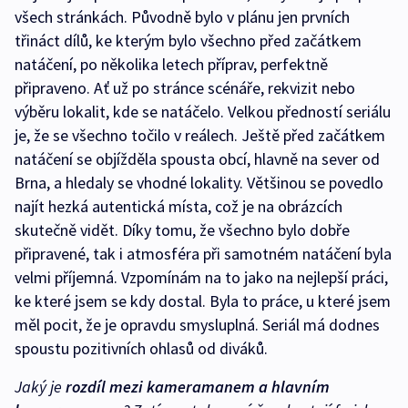
všech stránkách. Původně bylo v plánu jen prvních
třináct dílů, ke kterým bylo všechno před začátkem
natáčení, po několika letech příprav, perfektně
připraveno. Ať už po stránce scénáře, rekvizit nebo
výběru lokalit, kde se natáčelo. Velkou předností seriálu
je, že se všechno točilo v reálech. Ještě před začátkem
natáčení se objížděla spousta obcí, hlavně na sever od
Brna, a hledaly se vhodné lokality. Většinou se povedlo
najít hezká autentická místa, což je na obrázcích
skutečně vidět. Díky tomu, že všechno bylo dobře
připravené, tak i atmosféra při samotném natáčení byla
velmi příjemná. Vzpomínám na to jako na nejlepší práci,
ke které jsem se kdy dostal. Byla to práce, u které jsem
měl pocit, že je opravdu smysluplná. Seriál má dodnes
spoustu pozitivních ohlasů od diváků.
Jaký je
rozdíl mezi kameramanem a hlavním