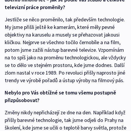
televizní práce proměnily?
Jestliže se něco proměnilo, tak především technologie.
My jsme přišli ještě ke kamerám, které měly pevné
objektivy na karuselu a musely se přehazovat jakousi
kličkou. Nejprve se všechno točilo černobíle a na film,
potom jsme zažili nástup barevné televize. Vzpomínám
na to spíš jako na proměnu technologickou, ale vždycky
se to dělo ve stejném prostoru, kde jsme dodnes. Další
zlom nastal v roce 1989. Po revoluci přišly naprosto jiné
trendy ve výrobě pořadů a ústup výroby na filmový pás.
Nebylo pro Vás obtížné se tomu všemu postupně
přizpůsobovat?
Změny nikdy nepřicházejí ze dne na den. Například když
přišly barevné technologie, tak jsme odjeli do Prahy na
školení, kde jsme se učili o teplotě barvy světla, protože