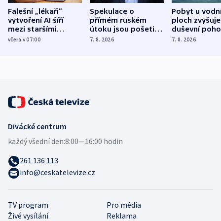
Falešní „lékaři“
Spekulace o
Pobyt u vodn
vytvoření AI šíří
přímém ruském
ploch zvyšuje
mezi staršími
útoku jsou pošetilé,
duševní poho
Poláky nebezpečné
míní estonský
ukázala
včera v 07:00
7. 8. 2026
7. 8. 2026
zdravotní rady
bezpečnostní
mezinárodní 
expert
Divácké centrum
každý všední den:
8:00—16:00 hodin
261 136 113
info@ceskatelevize.cz
TV program
Pro média
Živé vysílání
Reklama