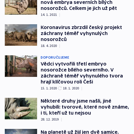
nová embrya severních bílých
nosorožců. Celkem je jich už pět
14. 1. 2021
|
Koronavirus zbrzdil český projekt
záchrany téměř vyhynulých
nosorožců
18. 4. 2020
|
DOPORUČUJEME
Vědci vytvořili třetí embryo
nosorožce bílého severního. V
záchraně téměř vyhynulého tvora
hrají klíčovou roli Češi
15. 1. 2020
18. 1. 2020
|
Některé druhy jsme našli, jiné
vyhubili: tvorové, které nově známe,
i ti, kteří už tu nejsou
28. 12. 2019
|
Na planetě už žijí jen dvě samice.