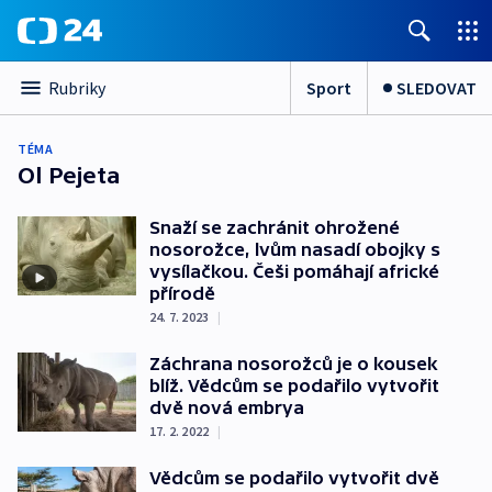
Sport
SLEDOVAT
Rubriky
TÉMA
Ol Pejeta
Snaží se zachránit ohrožené
nosorožce, lvům nasadí obojky s
vysílačkou. Češi pomáhají africké
přírodě
24. 7. 2023
|
Záchrana nosorožců je o kousek
blíž. Vědcům se podařilo vytvořit
dvě nová embrya
17. 2. 2022
|
Vědcům se podařilo vytvořit dvě