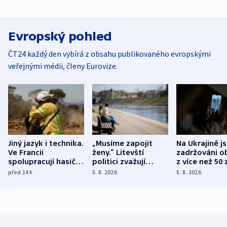
Evropský pohled
ČT24 každý den vybírá z obsahu publikovaného evropskými
veřejnými médii, členy Eurovize.
Jiný jazyk i technika.
„Musíme zapojit
Na Ukrajině j
Ve Francii
ženy.“ Litevští
zadržováni o
spolupracují hasiči z
politici zvažují
z více než 50 
různých zemí
dohodu o
Bojovali na s
před 14
h
5. 8. 2026
5. 8. 2026
demografii
Ruska