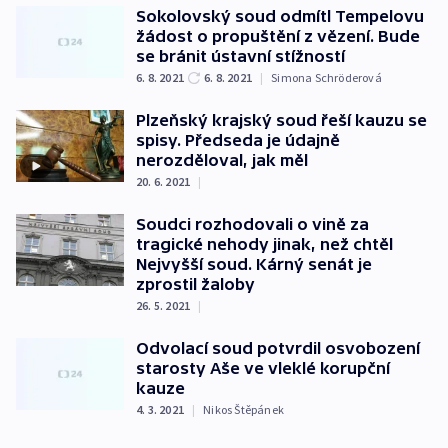
Sokolovský soud odmítl Tempelovu
žádost o propuštění z vězení. Bude
se bránit ústavní stížností
6. 8. 2021
6. 8. 2021
|
Simona Schröderová
Plzeňský krajský soud řeší kauzu se
spisy. Předseda je údajně
nerozděloval, jak měl
20. 6. 2021
|
Soudci rozhodovali o vině za
tragické nehody jinak, než chtěl
Nejvyšší soud. Kárný senát je
zprostil žaloby
26. 5. 2021
|
Odvolací soud potvrdil osvobození
starosty Aše ve vleklé korupční
kauze
4. 3. 2021
|
Nikos Štěpánek