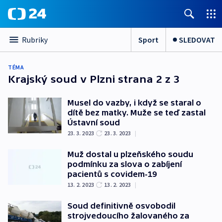
Sport
SLEDOVAT
Rubriky
TÉMA
Krajský soud v Plzni
strana 2 z 3
Musel do vazby, i když se staral o
dítě bez matky. Muže se teď zastal
Ústavní soud
23. 3. 2023
23. 3. 2023
|
Muž dostal u plzeňského soudu
podmínku za slova o zabíjení
pacientů s covidem-19
13. 2. 2023
13. 2. 2023
|
Soud definitivně osvobodil
strojvedoucího žalovaného za