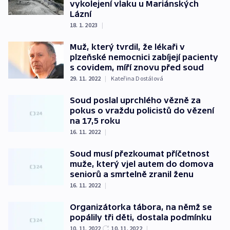
vykolejení vlaku u Mariánských
Lázní
18. 1. 2023
|
Muž, který tvrdil, že lékaři v
plzeňské nemocnici zabíjejí pacienty
s covidem, míří znovu před soud
29. 11. 2022
|
Kateřina Dostálová
Soud poslal uprchlého vězně za
pokus o vraždu policistů do vězení
na 17,5 roku
16. 11. 2022
|
Soud musí přezkoumat příčetnost
muže, který vjel autem do domova
seniorů a smrtelně zranil ženu
16. 11. 2022
|
Organizátorka tábora, na němž se
popálily tři děti, dostala podmínku
10. 11. 2022
10. 11. 2022
|