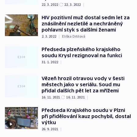
22. 3. 2022
22. 3. 2022
|
HIV pozitivní muž dostal sedm let za
znásilnění nezletilé a nechráněný
pohlavní styk s dalšími ženami
2. 3. 2022
|
Eliška Drtilová
Předseda plzeňského krajského
soudu Krysl rezignoval na funkci
31. 1. 2022
|
Vězeň hrozil otravou vody v šesti
městech jako v seriálu. Soud mu
přidal dalších pět let za mřížemi
16. 11. 2021
16. 11. 2021
|
Předseda Krajského soudu v Plzni
při přidělování kauz pochybil, dostal
výtku
26. 9. 2021
|