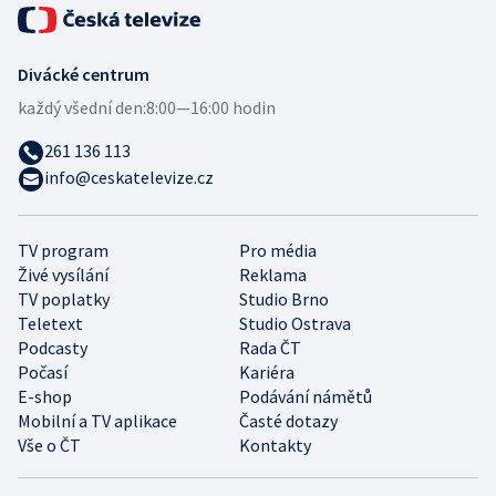
Divácké centrum
každý všední den:
8:00—16:00 hodin
261 136 113
info@ceskatelevize.cz
TV program
Pro média
Živé vysílání
Reklama
TV poplatky
Studio Brno
Teletext
Studio Ostrava
Podcasty
Rada ČT
Počasí
Kariéra
E-shop
Podávání námětů
Mobilní a TV aplikace
Časté dotazy
Vše o ČT
Kontakty