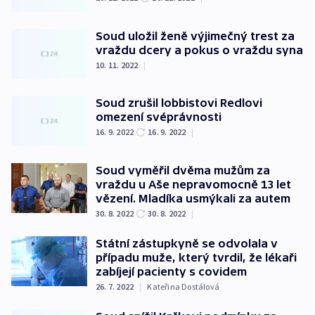
Soud uložil ženě výjimečný trest za
vraždu dcery a pokus o vraždu syna
10. 11. 2022
|
Soud zrušil lobbistovi Redlovi
omezení svéprávnosti
16. 9. 2022
16. 9. 2022
|
Soud vyměřil dvěma mužům za
vraždu u Aše nepravomocně 13 let
vězení. Mladíka usmýkali za autem
30. 8. 2022
30. 8. 2022
|
Státní zástupkyně se odvolala v
případu muže, který tvrdil, že lékaři
zabíjejí pacienty s covidem
26. 7. 2022
|
Kateřina Dostálová