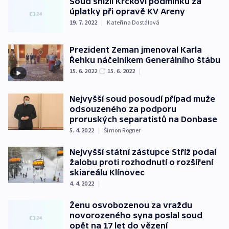
Soud snížil Krčkovi podmínku za
úplatky při opravě KV Areny
19. 7. 2022
|
Kateřina Dostálová
Prezident Zeman jmenoval Karla
Řehku náčelníkem Generálního štábu
15. 6. 2022
15. 6. 2022
|
Nejvyšší soud posoudí případ muže
odsouzeného za podporu
proruských separatistů na Donbase
5. 4. 2022
|
Šimon Rogner
Nejvyšší státní zástupce Stříž podal
žalobu proti rozhodnutí o rozšíření
skiareálu Klínovec
4. 4. 2022
|
Ženu osvobozenou za vraždu
novorozeného syna poslal soud
opět na 17 let do vězení