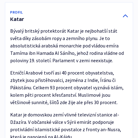
PROFIL
Katar
Bývalý britský protektorát Katar je nejbohatší stát
světa díky zásobám ropy a zemního plynu. Je to
absolutistická arabská monarchie pod vládou emíra
Tamíma ibn Hamada Al Sáního, jehož rodina vládne od
poloviny 19. století. Parlament v zemi neexistuje.
Etničtí Arabové tvoří asi 40 procent obyvatelstva,
zbytek jsou přistěhovalci, zejména z Indie, Íránu či
Pákistánu. Celkem 93 procent obyvatel vyznává islám,
kolem pěti procent křesťanství. Muslimové jsou
většinově sunnité, šíitů zde žije ale přes 30 procent.
Katar je domovskou zemí vlivné televizní stanice al-
Džazíra. V občanské válce v Sýrii emirát podporuje
protivládní islamistické povstalce z fronty an-Nusra,
která je napojená na Al-Káidu.