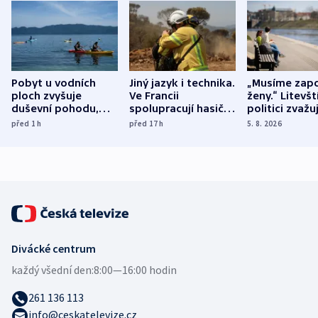
Pobyt u vodních
Jiný jazyk i technika.
„Musíme zapo
ploch zvyšuje
Ve Francii
ženy.“ Litevšt
duševní pohodu,
spolupracují hasiči z
politici zvažuj
ukázala
různých zemí
dohodu o
před 1
h
před 17
h
5. 8. 2026
mezinárodní studie
demografii
Divácké centrum
každý všední den:
8:00—16:00 hodin
261 136 113
info@ceskatelevize.cz