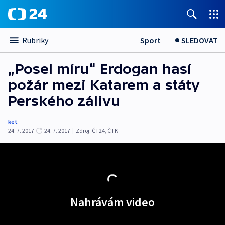
Sport
SLEDOVAT
Rubriky
„Posel míru“ Erdogan hasí
požár mezi Katarem a státy
Perského zálivu
ket
24. 7. 2017
24. 7. 2017
|
Zdroj:
ČT24
,
ČTK
Nahrávám video