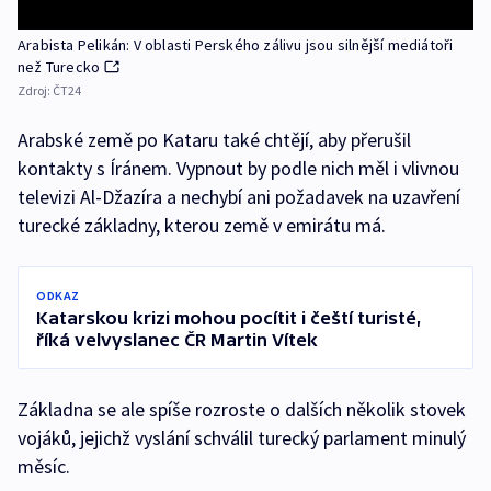
Arabista Pelikán: V oblasti Perského zálivu jsou silnější mediátoři
než Turecko
Zdroj:
ČT24
Arabské země po Kataru také chtějí, aby přerušil
kontakty s Íránem. Vypnout by podle nich měl i vlivnou
televizi Al-Džazíra a nechybí ani požadavek na uzavření
turecké základny, kterou země v emirátu má.
ODKAZ
Katarskou krizi mohou pocítit i čeští turisté,
říká velvyslanec ČR Martin Vítek
Základna se ale spíše rozroste o dalších několik stovek
vojáků, jejichž vyslání schválil turecký parlament minulý
měsíc.