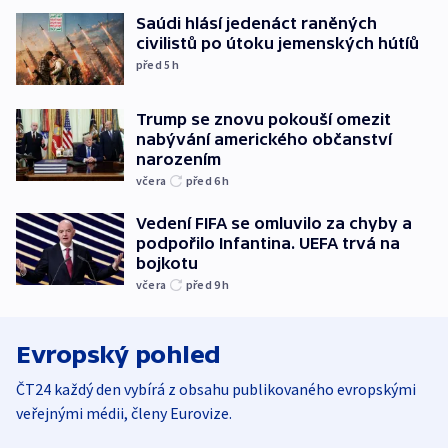
Saúdi hlásí jedenáct raněných
civilistů po útoku jemenských hútíů
před 5
h
Trump se znovu pokouší omezit
nabývání amerického občanství
narozením
včera
před 6
h
Vedení FIFA se omluvilo za chyby a
podpořilo Infantina. UEFA trvá na
bojkotu
včera
před 9
h
Evropský pohled
ČT24 každý den vybírá z obsahu publikovaného evropskými
veřejnými médii, členy Eurovize.