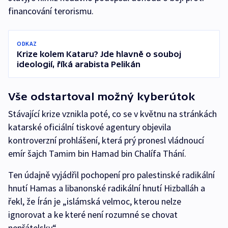
financování terorismu.
ODKAZ
Krize kolem Kataru? Jde hlavně o souboj
ideologií, říká arabista Pelikán
Vše odstartoval možný kyberútok
Stávající krize vznikla poté, co se v květnu na stránkách
katarské oficiální tiskové agentury objevila
kontroverzní prohlášení, která prý pronesl vládnoucí
emír šajch Tamim bin Hamad bin Chalífa Thání.
Ten údajně vyjádřil pochopení pro palestinské radikální
hnutí Hamas a libanonské radikální hnutí Hizballáh a
řekl, že Írán je „islámská velmoc, kterou nelze
ignorovat a ke které není rozumné se chovat
nepřátelsky“.