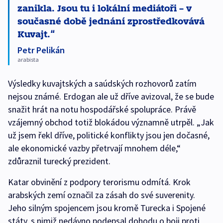
zanikla. Jsou tu i lokální mediátoři – v
současné době jednání zprostředkovává
Kuvajt.
Petr Pelikán
arabista
Výsledky kuvajtských a saúdských rozhovorů zatím
nejsou známé. Erdogan ale už dříve avizoval, že se bude
snažit hrát na notu hospodářské spolupráce. Právě
vzájemný obchod totiž blokádou významně utrpěl. „Jak
už jsem řekl dříve, politické konflikty jsou jen dočasné,
ale ekonomické vazby přetrvají mnohem déle,“
zdůraznil turecký prezident.
Katar obvinění z podpory terorismu odmítá. Krok
arabských zemí označil za zásah do své suverenity.
Jeho silným spojencem jsou kromě Turecka i Spojené
státy, s nimiž nedávno podepsal dohodu o boji proti