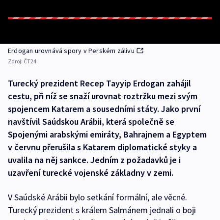
Erdogan urovnává spory v Perském zálivu
Zdroj:
ČT24
Turecký prezident Recep Tayyip Erdogan zahájil
cestu, při níž se snaží urovnat roztržku mezi svým
spojencem Katarem a sousedními státy. Jako první
navštívil Saúdskou Arábii, která společně se
Spojenými arabskými emiráty, Bahrajnem a Egyptem
v červnu přerušila s Katarem diplomatické styky a
uvalila na něj sankce. Jedním z požadavků je i
uzavření turecké vojenské základny v zemi.
V Saúdské Arábii bylo setkání formální, ale věcné.
Turecký prezident s králem Salmánem jednali o boji