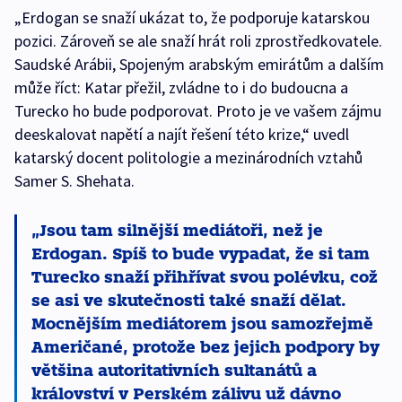
„Erdogan se snaží ukázat to, že podporuje katarskou
pozici. Zároveň se ale snaží hrát roli zprostředkovatele.
Saudské Arábii, Spojeným arabským emirátům a dalším
může říct: Katar přežil, zvládne to i do budoucna a
Turecko ho bude podporovat. Proto je ve vašem zájmu
deeskalovat napětí a najít řešení této krize,“ uvedl
katarský docent politologie a mezinárodních vztahů
Samer S. Shehata.
Jsou tam silnější mediátoři, než je
Erdogan. Spíš to bude vypadat, že si tam
Turecko snaží přihřívat svou polévku, což
se asi ve skutečnosti také snaží dělat.
Mocnějším mediátorem jsou samozřejmě
Američané, protože bez jejich podpory by
většina autoritativních sultanátů a
království v Perském zálivu už dávno