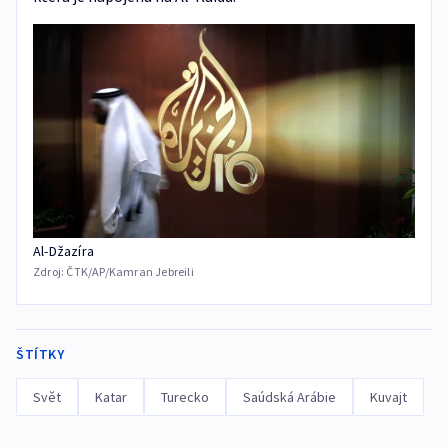
Al-Džazíra
Zdroj:
ČTK/AP/Kamran Jebreili
ŠTÍTKY
Svět
Katar
Turecko
Saúdská Arábie
Kuvajt