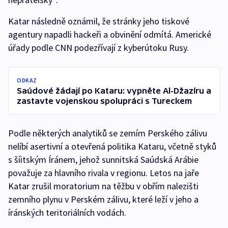
Katar následně oznámil, že stránky jeho tiskové
agentury napadli hackeři a obvinění odmítá. Americké
úřady podle CNN podezřívají z kyberútoku Rusy.
ODKAZ
Saúdové žádají po Kataru: vypněte Al-Džazíru a
zastavte vojenskou spolupráci s Tureckem
Podle některých analytiků se zemím Perského zálivu
nelíbí asertivní a otevřená politika Kataru, včetně styků
s šíitským Íránem, jehož sunnitská Saúdská Arábie
považuje za hlavního rivala v regionu. Letos na jaře
Katar zrušil moratorium na těžbu v obřím nalezišti
zemního plynu v Perském zálivu, které leží v jeho a
íránských teritoriálních vodách.