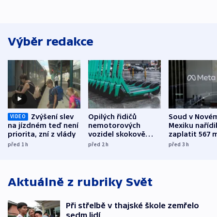
Výběr redakce
Zvýšení slev
Opilých řidičů
Soud v Nové
VIDEO
na jízdném teď není
nemotorových
Mexiku nařídi
priorita, zní z vlády
vozidel skokově
zaplatit 567 
přibylo, nejvíc ve
dolarů kvůli 
před 1
h
před 2
h
před 3
h
středních Čechách
způsobené d
Aktuálně z rubriky
Svět
Při střelbě v thajské škole zemřelo
sedm lidí