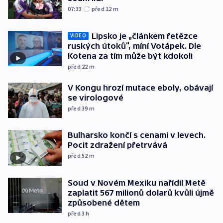
07:33
před 12
m
Lipsko je „článkem řetězce
VIDEO
ruských útoků“, míní Votápek. Dle
Kotena za tím může být kdokoli
před 22
m
V Kongu hrozí mutace eboly, obávají
se virologové
před 39
m
Bulharsko končí s cenami v levech.
Pocit zdražení přetrvává
před 52
m
Soud v Novém Mexiku nařídil Metě
zaplatit 567 milionů dolarů kvůli újmě
způsobené dětem
před 3
h