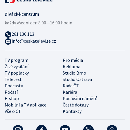
Divácké centrum
každý všední den:
8:00—16:00 hodin
261 136 113
info@ceskatelevize.cz
TV program
Pro média
Živé vysílání
Reklama
TV poplatky
Studio Brno
Teletext
Studio Ostrava
Podcasty
Rada ČT
Počasí
Kariéra
E-shop
Podávání námětů
Mobilní a TV aplikace
Časté dotazy
Vše o ČT
Kontakty