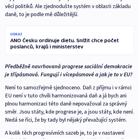
věcí politiků. Ale zjednodušte systém v oblasti základu
daně, to je podle mě důležitější.
ODKAZ
ANO Česku ordinuje dietu. Snížit chce počet
poslanců, krajů i ministerstev
Předběžně navrhovaná progrese sociální demokracie
je třípásmová. Fungují i vícepásmové a jak je to v EU?
Není to samozřejmě sjednoceno. Daň z příjmu i v rámci
EU není v tuto chvíli harmonizovaná daň a já bych ani
plnou harmonizaci této daně nepovažoval za správný
směr. Jsou státy, kde progrese je, a jsou státy, kde není.
Nedá se říci, že by tady byl nějaký převažující systém.
A kolik těch progresívních sazeb je, to je v nastavení