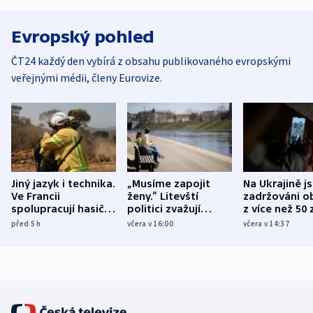
Evropský pohled
ČT24 každý den vybírá z obsahu publikovaného evropskými
veřejnými médii, členy Eurovize.
Jiný jazyk i technika.
„Musíme zapojit
Na Ukrajině j
Ve Francii
ženy.“ Litevští
zadržováni o
spolupracují hasiči z
politici zvažují
z více než 50 
různých zemí
dohodu o
Bojovali na s
před 5
h
včera v 16:00
včera v 14:37
demografii
Ruska