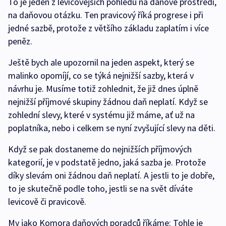
To je jeden z levicovějších pohledů na daňové prostředí,
na daňovou otázku. Ten pravicový říká progrese i při
jedné sazbě, protože z většího základu zaplatím i více
peněz.
Ještě bych ale upozornil na jeden aspekt, který se
malinko opomíjí, co se týká nejnižší sazby, která v
návrhu je. Musíme totiž zohlednit, že již dnes úplně
nejnižší příjmové skupiny žádnou daň neplatí. Když se
zohlední slevy, které v systému již máme, ať už na
poplatníka, nebo i celkem se nyní zvyšující slevy na děti.
Když se pak dostaneme do nejnižších příjmových
kategorií, je v podstatě jedno, jaká sazba je. Protože
díky slevám oni žádnou daň neplatí. A jestli to je dobře,
to je skutečně podle toho, jestli se na svět díváte
levicově či pravicově.
My jako Komora daňových poradců říkáme: Tohle je