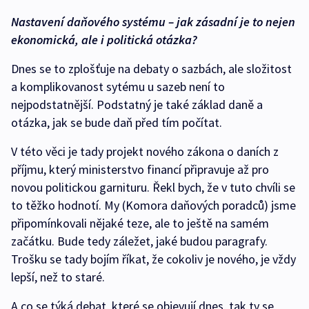
Nastavení daňového systému – jak zásadní je to nejen
ekonomická, ale i politická otázka?
Dnes se to zplošťuje na debaty o sazbách, ale složitost
a komplikovanost sytému u sazeb není to
nejpodstatnější. Podstatný je také základ daně a
otázka, jak se bude daň před tím počítat.
V této věci je tady projekt nového zákona o daních z
příjmu, který ministerstvo financí připravuje až pro
novou politickou garnituru. Řekl bych, že v tuto chvíli se
to těžko hodnotí. My (Komora daňových poradců) jsme
připomínkovali nějaké teze, ale to ještě na samém
začátku. Bude tedy záležet, jaké budou paragrafy.
Trošku se tady bojím říkat, že cokoliv je nového, je vždy
lepší, než to staré.
A co se týká debat, které se objevují dnes, tak ty se