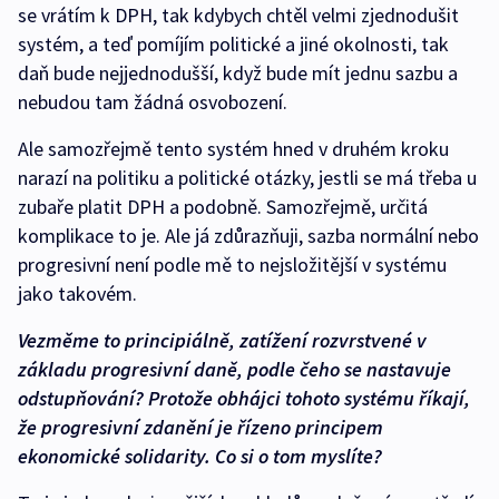
se vrátím k DPH, tak kdybych chtěl velmi zjednodušit
systém, a teď pomíjím politické a jiné okolnosti, tak
daň bude nejjednodušší, když bude mít jednu sazbu a
nebudou tam žádná osvobození.
Ale samozřejmě tento systém hned v druhém kroku
narazí na politiku a politické otázky, jestli se má třeba u
zubaře platit DPH a podobně. Samozřejmě, určitá
komplikace to je. Ale já zdůrazňuji, sazba normální nebo
progresivní není podle mě to nejsložitější v systému
jako takovém.
Vezměme to principiálně, zatížení rozvrstvené v
základu progresivní daně, podle čeho se nastavuje
odstupňování? Protože obhájci tohoto systému říkají,
že progresivní zdanění je řízeno principem
ekonomické solidarity. Co si o tom myslíte?