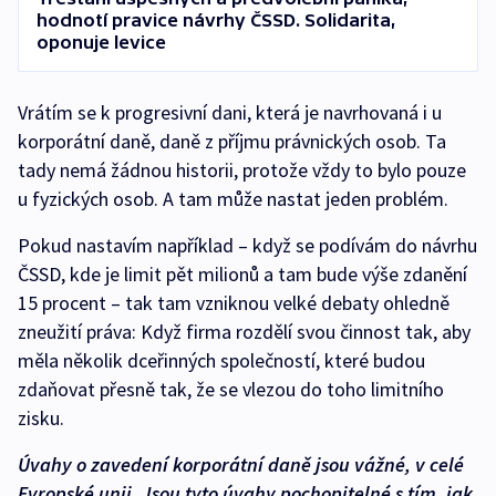
hodnotí pravice návrhy ČSSD. Solidarita,
oponuje levice
Vrátím se k progresivní dani, která je navrhovaná i u
korporátní daně, daně z příjmu právnických osob. Ta
tady nemá žádnou historii, protože vždy to bylo pouze
u fyzických osob. A tam může nastat jeden problém.
Pokud nastavím například – když se podívám do návrhu
ČSSD, kde je limit pět milionů a tam bude výše zdanění
15 procent – tak tam vzniknou velké debaty ohledně
zneužití práva: Když firma rozdělí svou činnost tak, aby
měla několik dceřinných společností, které budou
zdaňovat přesně tak, že se vlezou do toho limitního
zisku.
Úvahy o zavedení korporátní daně jsou vážné, v celé
Evropské unii. Jsou tyto úvahy pochopitelné s tím, jak