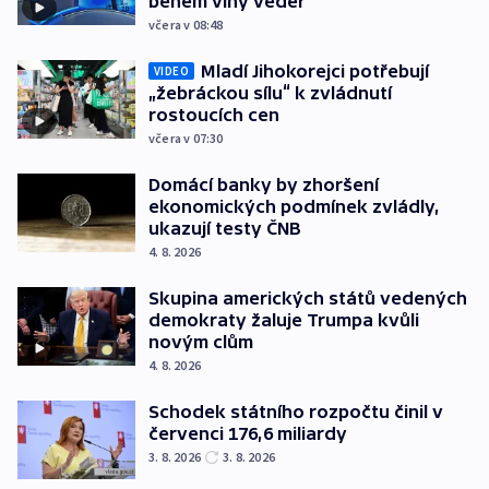
během vlny veder
včera v 08:48
Mladí Jihokorejci potřebují
VIDEO
„žebráckou sílu“ k zvládnutí
rostoucích cen
včera v 07:30
Domácí banky by zhoršení
ekonomických podmínek zvládly,
ukazují testy ČNB
4. 8. 2026
Skupina amerických států vedených
demokraty žaluje Trumpa kvůli
novým clům
4. 8. 2026
Schodek státního rozpočtu činil v
červenci 176,6 miliardy
3. 8. 2026
3. 8. 2026