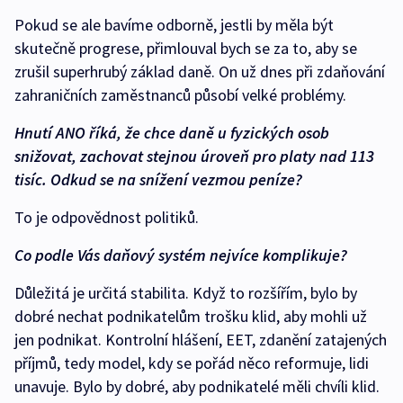
Pokud se ale bavíme odborně, jestli by měla být
skutečně progrese, přimlouval bych se za to, aby se
zrušil superhrubý základ daně. On už dnes při zdaňování
zahraničních zaměstnanců působí velké problémy.
Hnutí ANO říká, že chce daně u fyzických osob
snižovat, zachovat stejnou úroveň pro platy nad 113
tisíc. Odkud se na snížení vezmou peníze?
To je odpovědnost politiků.
Co podle Vás daňový systém nejvíce komplikuje?
Důležitá je určitá stabilita. Když to rozšířím, bylo by
dobré nechat podnikatelům trošku klid, aby mohli už
jen podnikat. Kontrolní hlášení, EET, zdanění zatajených
příjmů, tedy model, kdy se pořád něco reformuje, lidi
unavuje. Bylo by dobré, aby podnikatelé měli chvíli klid.