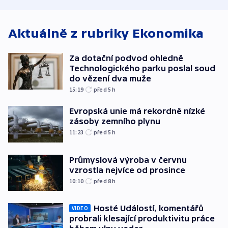
o způsobení
i svícení
tvrdí Litva
exploze
Aktuálně z rubriky
Ekonomika
Za dotační podvod ohledně
Technologického parku poslal soud
do vězení dva muže
15:19
před 5
h
Evropská unie má rekordně nízké
zásoby zemního plynu
11:23
před 5
h
Průmyslová výroba v červnu
vzrostla nejvíce od prosince
10:10
před 8
h
Hosté Událostí, komentářů
VIDEO
probrali klesající produktivitu práce