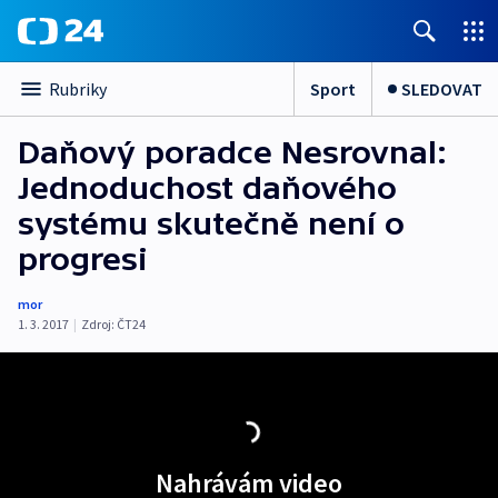
Sport
SLEDOVAT
Rubriky
Daňový poradce Nesrovnal:
Jednoduchost daňového
systému skutečně není o
progresi
mor
1. 3. 2017
|
Zdroj:
ČT24
Nahrávám video