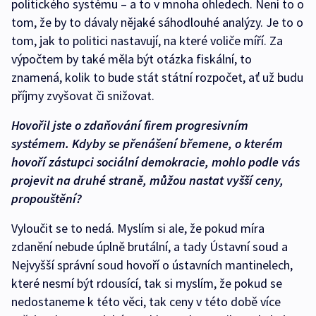
politického systému – a to v mnoha ohledech. Není to o
tom, že by to dávaly nějaké sáhodlouhé analýzy. Je to o
tom, jak to politici nastavují, na které voliče míří. Za
výpočtem by také měla být otázka fiskální, to
znamená, kolik to bude stát státní rozpočet, ať už budu
příjmy zvyšovat či snižovat.
Hovořil jste o zdaňování firem progresivním
systémem. Kdyby se přenášení břemene, o kterém
hovoří zástupci sociální demokracie, mohlo podle vás
projevit na druhé straně, můžou nastat vyšší ceny,
propouštění?
Vyloučit se to nedá. Myslím si ale, že pokud míra
zdanění nebude úplně brutální, a tady Ústavní soud a
Nejvyšší správní soud hovoří o ústavních mantinelech,
které nesmí být rdousící, tak si myslím, že pokud se
nedostaneme k této věci, tak ceny v této době více