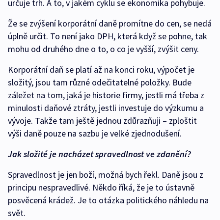
určuje trh. A to, v jakém cyklu se ekonomika pohybuje.
Že se zvýšení korporátní daně promítne do cen, se nedá
úplně určit. To není jako DPH, která když se pohne, tak
mohu od druhého dne o to, o co je vyšší, zvýšit ceny.
Korporátní daň se platí až na konci roku, výpočet je
složitý, jsou tam různé odečitatelné položky. Bude
záležet na tom, jaká je historie firmy, jestli má třeba z
minulosti daňové ztráty, jestli investuje do výzkumu a
vývoje. Takže tam ještě jednou zdůrazňuji – zploštit
výši daně pouze na sazbu je velké zjednodušení.
Jak složité je nacházet spravedlnost ve zdanění?
Spravedlnost je jen boží, možná bych řekl. Daně jsou z
principu nespravedlivé. Někdo říká, že je to ústavně
posvěcená krádež. Je to otázka politického náhledu na
svět.