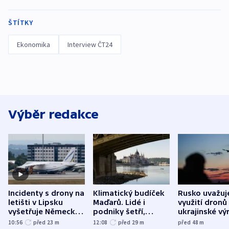
ŠTÍTKY
Ekonomika
Interview ČT24
Výběr redakce
Incidenty s drony na
Klimatický budíček
Rusko uvažuj
letišti v Lipsku
Maďarů. Lidé i
využití dronů
vyšetřuje Německo
podniky šetří,
ukrajinské vý
jako úmyslný pokus
omezuje se doprava
útokům v Pob
10:56
před 23
m
12:08
před 29
m
před 48
m