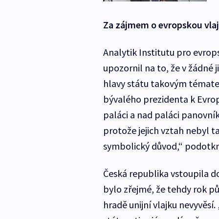
Za zájmem o evropskou vlaj
Analytik Institutu pro evro
upozornil na to, že v žádné j
hlavy státu takovým tématem
bývalého prezidenta k Evrop
paláci a nad paláci panovník
protože jejich vztah nebyl t
symbolický důvod,“ podotkn
Česká republika vstoupila d
bylo zřejmé, že tehdy rok p
hradě unijní vlajku nevyvěs