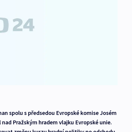
eman spolu s předsedou Evropské komise Josém
 nad Pražským hradem vlajku Evropské unie.
ovat změnu kurzu hradní politiky po odchodu