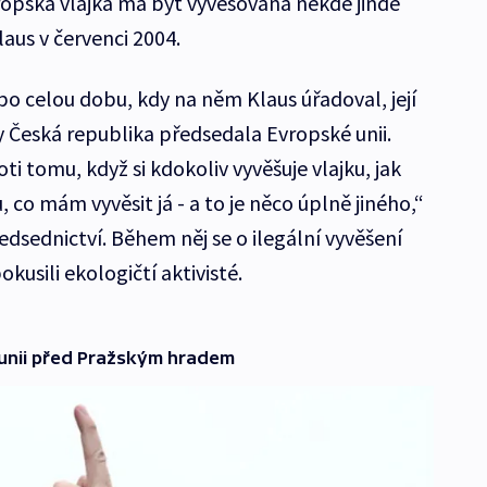
vropská vlajka má být vyvěšována někde jinde
laus v červenci 2004.
po celou dobu, kdy na něm Klaus úřadoval, její
y Česká republika předsedala Evropské unii.
 tomu, když si kdokoliv vyvěšuje vlajku, jak
 co mám vyvěsit já - a to je něco úplně jiného,“
edsednictví. Během něj se o ilegální vyvěšení
kusili ekologičtí aktivisté.
unii před Pražským hradem