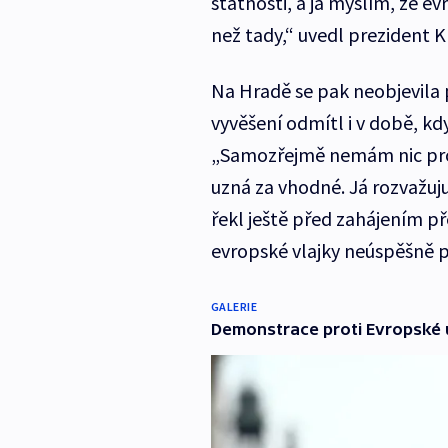
státnosti, a já myslím, že e
než tady,“ uvedl prezident K
Na Hradě se pak neobjevila 
vyvěšení odmítl i v době, kd
„Samozřejmě nemám nic proti
uzná za vhodné. Já rozvažuju,
řekl ještě před zahájením př
evropské vlajky neúspěšně po
GALERIE
Demonstrace proti Evropské 