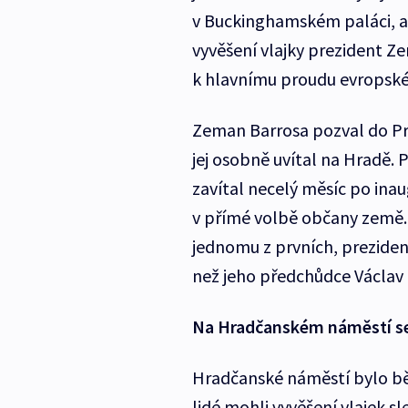
v Buckinghamském paláci, al
vyvěšení vlajky prezident Z
k hlavnímu proudu evropské
Zeman Barrosa pozval do Pr
jej osobně uvítal na Hradě
zavítal necelý měsíc po ina
v přímé volbě občany země.
jednomu z prvních, prezident
než jeho předchůdce Václav 
Na Hradčanském náměstí se 
Hradčanské náměstí bylo bě
lidé mohli vyvěšení vlajek 