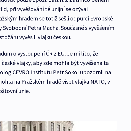
lid, při vyvěšování té unijní se ozýval
ažským hradem se totiž sešli odpůrci Evropské
any Svobodní Petra Macha. Současně s vyvěšením
tožáru vyvěsili vlajku českou.
dum o vystoupení ČR z EU. Je mi líto, že
 české vlajky, aby zde mohla být vyvěšena ta
tolog CEVRO Institutu Petr Sokol upozornil na
 mohla na Pražském hradě viset vlajka NATO, v
štovní unie.