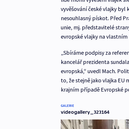
vyvěšování české vlajky byl k
nesouhlasný pískot. Před Pr
unie, mj. představitelé str
evropské vlajky na vlastním s
„Sbíráme podpisy za referen
kancelář prezidenta sundala
evropská,“ uvedl Mach. Poli
to, že stejně jako vlajka EU
krajním případě Evropské po
GALERIE
videogallery_323164