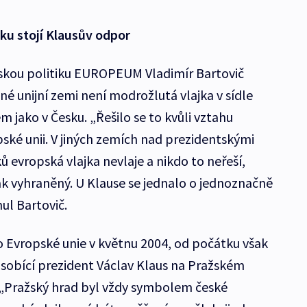
ku stojí Klausův odpor
pskou politiku EUROPEUM Vladimír Bartovič
iné unijní zemi není modrožlutá vlajka v sídle
 jako v Česku. „Řešilo se to kvůli vztahu
ské unii. V jiných zemích nad prezidentskými
ů evropská vlajka nevlaje a nikdo to neřeší,
ak vyhraněný. U Klause se jednalo o jednoznačně
ul Bartovič.
o Evropské unie v květnu 2004, od počátku však
ůsobící prezident Václav Klaus na Pražském
í. „Pražský hrad byl vždy symbolem české