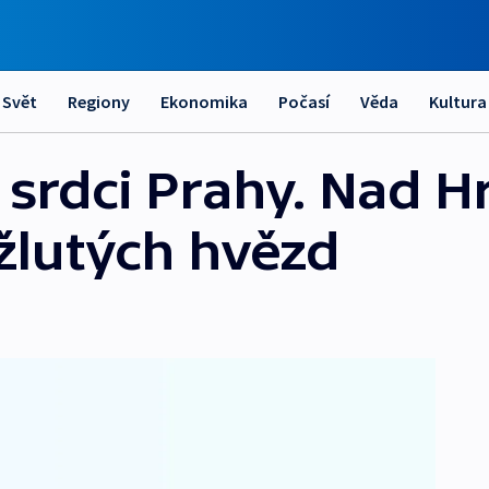
Svět
Regiony
Ekonomika
Počasí
Věda
Kultura
v srdci Prahy. Nad 
 žlutých hvězd