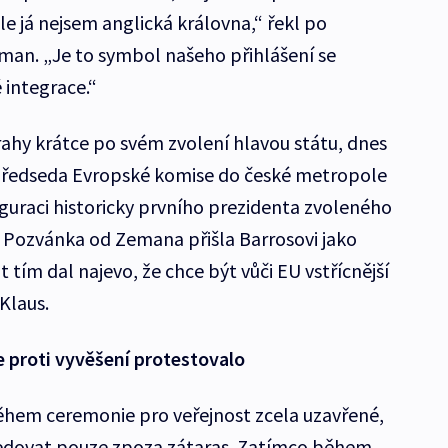
e já nejsem anglická královna,“ řekl po
eman. „Je to symbol našeho přihlášení se
 integrace.“
ahy krátce po svém zvolení hlavou státu, dnes
. Předseda Evropské komise do české metropole
uguraci historicky prvního prezidenta zvoleného
 Pozvánka od Zemana přišla Barrosovi jako
 tím dal najevo, že chce být vůči EU vstřícnější
Klaus.
proti vyvěšení protestovalo
hem ceremonie pro veřejnost zcela uzavřené,
sledovat pouze zpoza zátaras. Zatímco během