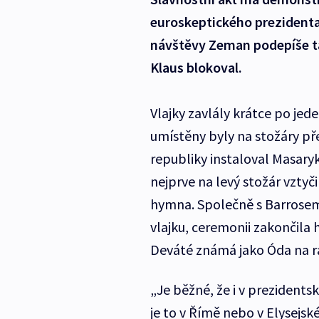
euroskeptického prezidenta 
návštěvy Zeman podepíše t
Klaus blokoval.
Vlajky zavlály krátce po je
umístěny byly na stožáry př
republiky instaloval Masary
nejprve na levý stožár vztyči
hymna. Společně s Barrosem
vlajku, ceremonii zakončil
Deváté známá jako Óda na r
„Je běžné, že i v prezidents
je to v Římě nebo v Elysejsk