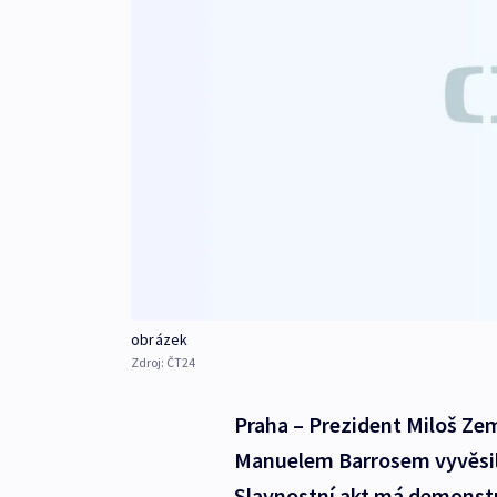
obrázek
Zdroj:
ČT24
Praha – Prezident Miloš Z
Manuelem Barrosem vyvěsil
Slavnostní akt má demonstr