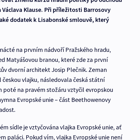
Václava Klause. Při příležitosti Barrosovy
aké dodatek k Lisabonské smlouvě, který
denácté na prvním nádvoří Pražského hradu,
ed Matyášovou branou, které zde za první
kův dvorní architekt Josip Plečnik. Zeman
l českou vlajku, následovala česká státní
 poté na pravém stožáru vztyčil evropskou
a hymna Evropské unie – část Beethowenovy
adost.
kém sídle je vztyčována vlajka Evropské unie, ať
ém paláci. Pokud vím, vlajka Evropské unie není