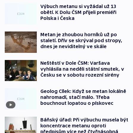
Výbuch metanu si vyžádal už 13
obětí. K Dolu ČSM přijeli premiéři
Polska i Česka
Metan je zhoubou horníků už po
staletí. Dřív se skrýval pod stropy,
dnes je neviditelný ve skále
Neštěstí v Dole ČSM: Varšava
vyhlásila na neděli státní smutek, v
Česku se v sobotu rozezní sirény
Geolog Cílek: Když se metan lokálně
nahromadí, stačí málo. Třeba
bouchnout lopatou o pískovec
Báňský úřad: Při výbuchu musela být
koncentrace metanu oproti
předpisům více než čtyřnásobná