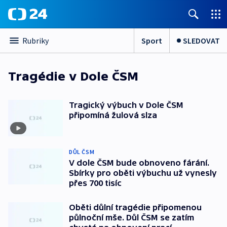
Sport
SLEDOVAT
Rubriky
Tragédie v Dole ČSM
Tragický výbuch v Dole ČSM
připomíná žulová slza
DŮL ČSM
V dole ČSM bude obnoveno fárání.
Sbírky pro oběti výbuchu už vynesly
přes 700 tisíc
Oběti důlní tragédie připomenou
půlnoční mše. Důl ČSM se zatím