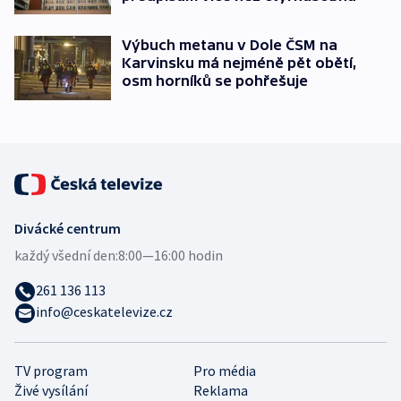
Výbuch metanu v Dole ČSM na
Karvinsku má nejméně pět obětí,
osm horníků se pohřešuje
Divácké centrum
každý všední den:
8:00—16:00 hodin
261 136 113
info@ceskatelevize.cz
TV program
Pro média
Živé vysílání
Reklama