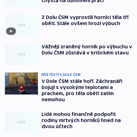
chystá na obnovení prací
Z Dolu ČSM vyprostili horníci těla tří
obětí. Stále ovšem hrozí výbuch
Vážněji zraněný horník po výbuchu v
Dolu ČSM zůstává v kritickém stavu
NEŠTĚSTÍ V DOLE ČSM
V Dole ČSM stále hoří. Záchranáři
bojují s vysokými teplotami a
prachem, pro těla obětí zatím
nemohou
Lidé mohou finančně podpořit
rodiny mrtvých horníků hned na
dvou účtech