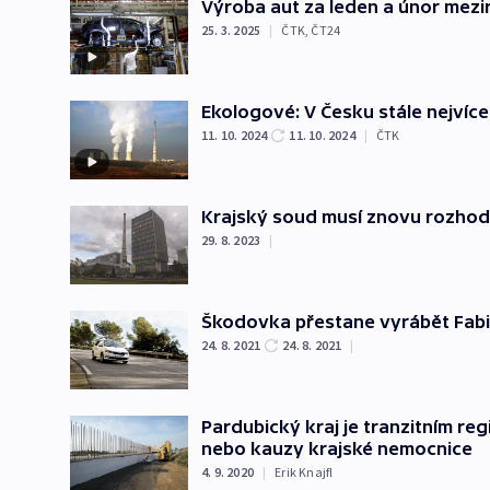
Výroba aut za leden a únor mezi
25. 3. 2025
|
ČTK
,
ČT24
Ekologové: V Česku stále nejvíce
11. 10. 2024
11. 10. 2024
|
ČTK
Krajský soud musí znovu rozhodn
29. 8. 2023
|
Škodovka přestane vyrábět Fabii
24. 8. 2021
24. 8. 2021
|
Pardubický kraj je tranzitním r
nebo kauzy krajské nemocnice
4. 9. 2020
|
Erik Knajfl