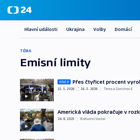
Hlavní události
Ukrajina
Volby
Domácí
TÉMA
Emisní limity
Přes čtyřicet procent vyro
VIDEO
15. 5. 2026
16. 5. 2026
|
Tereza Gleichová
Americká vláda pokračuje v rozk
24. 8. 2025
|
Bohumil Vostal