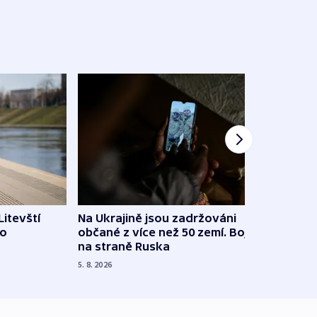
Litevští
Na Ukrajině jsou zadržováni
Španě
 o
občané z více než 50 zemí. Bojovali
dosta
na straně Ruska
4. 8. 20
5. 8. 2026