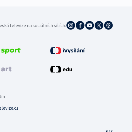
eská televize na sociálních sítích:
din
levize.cz
RSS