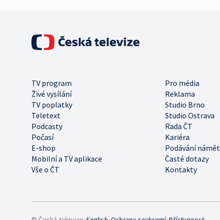
TV program
Pro média
Živé vysílání
Reklama
TV poplatky
Studio Brno
Teletext
Studio Ostrava
Podcasty
Rada ČT
Počasí
Kariéra
E-shop
Podávání námět
Mobilní a TV aplikace
Časté dotazy
Vše o ČT
Kontakty
•
•
•
© Česká televize
English
Ochrana soukromí
Přístupnost