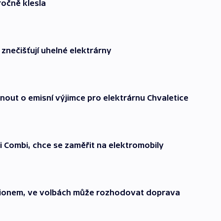
ročně klesla
 znečišťují uhelné elektrárny
out o emisní výjimce pro elektrárnu Chvaletice
 Combi, chce se zaměřit na elektromobily
egionem, ve volbách může rozhodovat doprava