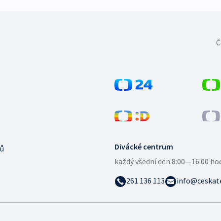
Č
Divácké centrum
ů
každý všední den:
8:00—16:00 ho
261 136 113
info@ceskate