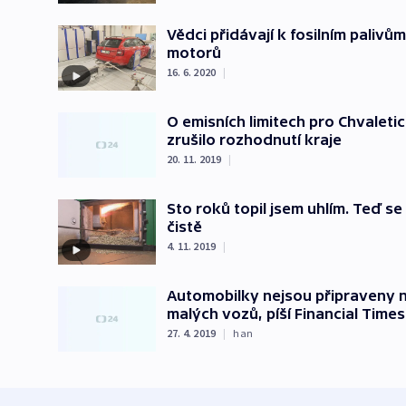
Vědci přidávají k fosilním palivům
motorů
16. 6. 2020
|
O emisních limitech pro Chvalet
zrušilo rozhodnutí kraje
20. 11. 2019
|
Sto roků topil jsem uhlím. Teď se 
čistě
4. 11. 2019
|
Automobilky nejsou připraveny 
malých vozů, píší Financial Times
27. 4. 2019
|
han