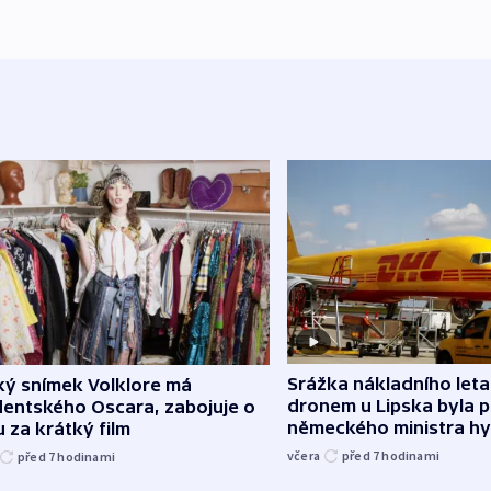
Srážka nákladního leta
ký snímek Volklore má
dronem u Lipska byla 
dentského Oscara, zabojuje o
německého ministra hy
 za krátký film
včera
před 7
hodinami
před 7
hodinami