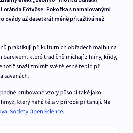
y Loránda Eötvöse. Pokožka s namalovanými
pro ovády až desetkrát méně přitažlivá než
ů praktikují při kulturních obřadech malbu na
 barvivem, které tradičně míchají z hlíny, křídy,
 totiž snaží zmírnit své tělesné teplo při
 a savanách.
 nápadné pruhované vzory působí také jako
hmyz, který nahá těla v přírodě přitahují. Na
yal Society Open Science
.