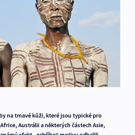
by na tmavé kůži, které jsou typické pro
rice, Austrálii a některých částech Asie,
námý efekt „zebřího“ motivu odhalili