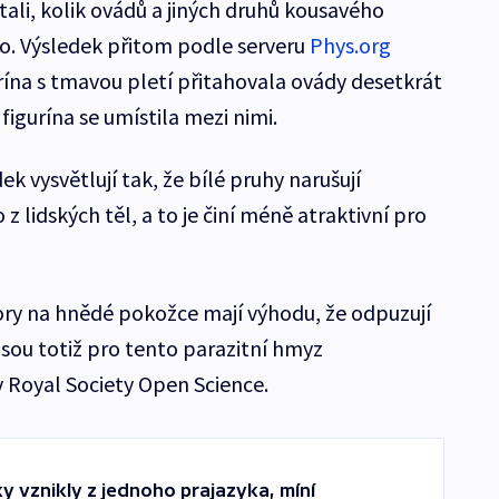
ali, kolik ovádů a jiných druhů kousavého
lo. Výsledek přitom podle serveru
Phys.org
rína s tmavou pletí přitahovala ovády desetkrát
figurína se umístila mezi nimi.
k vysvětlují tak, že bílé pruhy narušují
z lidských těl, a to je činí méně atraktivní pro
ory na hnědé pokožce mají výhodu, že odpuzují
 jsou totiž pro tento parazitní hmyz
 v Royal Society Open Science.
 vznikly z jednoho prajazyka, míní