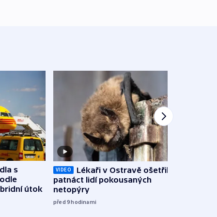
dla s
Lékaři v Ostravě ošetřili už
Koali
VIDEO
podle
patnáct lidí pokousaných
novel
bridní útok
netopýry
zájm
před 9
hodinami
před 9