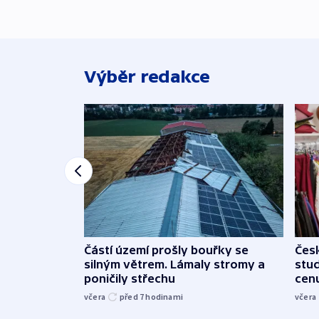
Výběr redakce
Částí území prošly bouřky se
Čes
silným větrem. Lámaly stromy a
stu
poničily střechu
cenu
včera
před 7
hodinami
včera