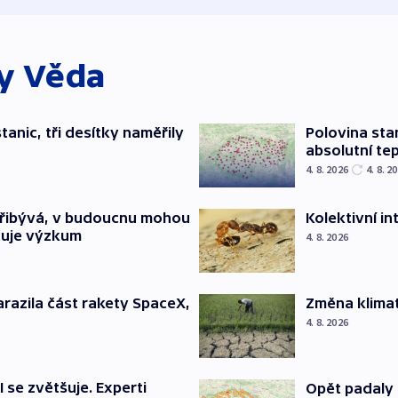
ky
Věda
tanic, tři desítky naměřily
Polovina sta
absolutní te
4. 8. 2026
4. 8. 2
přibývá, v budoucnu mohou
Kolektivní i
čuje výzkum
4. 8. 2026
arazila část rakety SpaceX,
Změna klimat
4. 8. 2026
 se zvětšuje. Experti
Opět padaly 