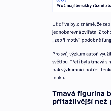
ODKAZ
Proč mají berušky různé zbar
Už dříve bylo známé, že ze
jednobarevná zvířata. Z toho
„zebří motiv“ podobně funguj
Pro svůj výzkum autoři využil
světlou. Třetí byla tmavá s 
pak výzkumníci potřeli tenko
louku.
Tmavá figurína 
přitažlivější ne