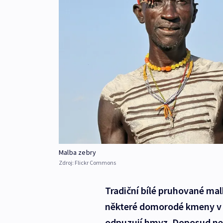
Malba zebry
Zdroj:
Flickr Commons
Tradiční bílé pruhované mal
některé domorodé kmeny v Af
odpuzují hmyz. Doposud nez