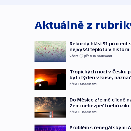
Aktuálně z rubri
Rekordy hlásí 91 procent s
nejvyšší teplotu v historii
včera
před 10
hodinami
Tropických nocí v Česku 
být i týden v kuse, nazna
před 14
hodinami
Do Měsíce zřejmě cíleně n
Zemi nebezpečí nehrozilo
před 18
hodinami
Problém s renegátskými AI