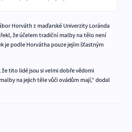
ábor Horváth z maďarské Univerzity Loránda
řekl, že účelem tradiční malby na tělo není
k je podle Horvátha pouze jejím šťastným
e tito lidé jsou si velmi dobře vědomi
malby na jejich těle vůči ovádům mají,“ dodal