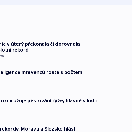
nic v úterý překonala či dorovnala
plotní rekord
026
nteligence mravenců roste s počtem
u ohrožuje pěstování rýže, hlavně v Indii
rekordy. Morava a Slezsko hlásí