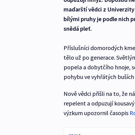
maďarští vědci z Univerzit
bílými pruhy je podle nich 
snědá pleť.
Příslušníci domorodých kmen
tělo už po generace. Světlým
popela a dobytčího hnoje, se
pohybu ve vyhřátých buších
Nově vědci přišli na to, že
repelent a odpuzují kousavý 
výzkum upozornil časopis
Ro