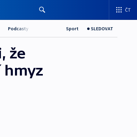
ČT
Podcasty
Sport
SLEDOVAT
, že
í hmyz