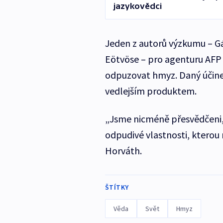
jazykovědci
Jeden z autorů výzkumu – G
Eötvöse – pro agenturu AFP 
odpuzovat hmyz. Daný účine
vedlejším produktem.
„Jsme nicméně přesvědčeni, ž
odpudivé vlastnosti, kterou 
Horváth.
ŠTÍTKY
Věda
Svět
Hmyz