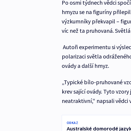
Po osmi týdnech vědci spočít
hmyzu se na figuríny přilepi
výzkumníky překvapil – figu
víc než ta pruhovaná. Světlá 
Autoři experimentu si výslede
polarizaci světla odráženého 
ovády a další hmyz.
„Typické bílo-pruhované vz
krev sající ovády. Tyto vzory
neatraktivní,“ napsali vědci
ODKAZ
Australské domorodé jazyky