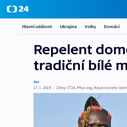
Hlavní události
Ukrajina
Volby
Domácí
Repelent domor
tradiční bílé 
tev
17. 1. 2019
|
Zdroj:
ČT24
,
Phys.org
,
Royal Society Ope