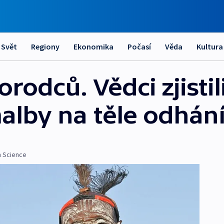
Svět
Regiony
Ekonomika
Počasí
Věda
Kultura
odců. Vědci zjistili
malby na těle odhán
n Science