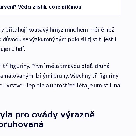
vení? Vědci zjistili, co je příčinou
bry přitahují kousavý hmyz mnohem méně než
 důvodu se výzkumný tým pokusil zjistit, jestli
e i u lidí.
i tři figuríny. První měla tmavou pleť, druhá
namalovanými bílými pruhy. Všechny tři figuríny
u vrstvou lepidla a uprostřed léta je umístili na
byla pro ovády výrazně
ž pruhovaná