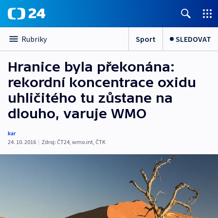
Sport
SLEDOVAT
Rubriky
Hranice byla překonána:
rekordní koncentrace oxidu
uhličitého tu zůstane na
dlouho, varuje WMO
kar
24. 10. 2016
|
Zdroj:
ČT24
,
wmo.int
,
ČTK