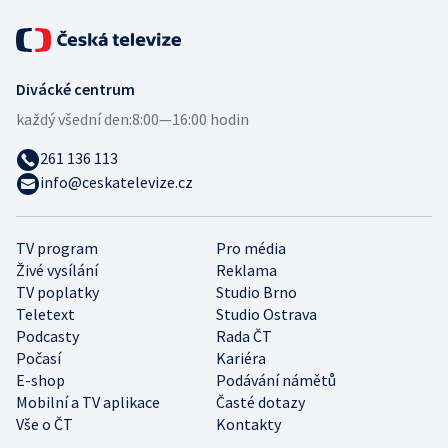
Divácké centrum
každý všední den:
8:00—16:00 hodin
261 136 113
info@ceskatelevize.cz
TV program
Pro média
Živé vysílání
Reklama
TV poplatky
Studio Brno
Teletext
Studio Ostrava
Podcasty
Rada ČT
Počasí
Kariéra
E-shop
Podávání námětů
Mobilní a TV aplikace
Časté dotazy
Vše o ČT
Kontakty