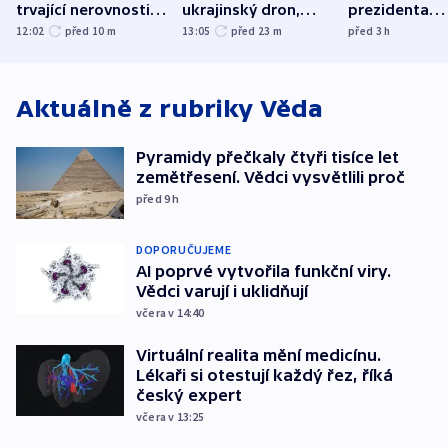
trvající nerovnosti i
ukrajinský dron,
prezidenta
společenskou
explodoval kilometr
bývalého šéf
12:02
před 10
m
13:05
před 23
m
před 3
h
atmosféru
od plynovodu
nejvyššího s
Aktuálně z rubriky
Věda
Pyramidy přečkaly čtyři tisíce let
zemětřesení. Vědci vysvětlili proč
před 9
h
DOPORUČUJEME
AI poprvé vytvořila funkční viry.
Vědci varují i uklidňují
včera v 14:40
Virtuální realita mění medicínu.
Lékaři si otestují každý řez, říká
český expert
včera v 13:25