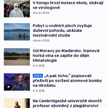
V Kongu hrozí mutace eboly, obávají
se virologové
včera v 07:51
Pobyt u vodních ploch zvyšuje
duševní pohodu, ukázala
mezinárodní studie
včera v 07:30
Od Moravy po Maďarsko. Srpnová
horká vlna se zapíše do dějin
klimatologie
6. 8. 2026
„A pak ticho,“ popisovali
VIDEO
přeživší po svržení atomové bomby
na Hirošimu
6. 8. 2026
Na Cambridgeské univerzitě skončil
profesor obviněný z plagiátorství