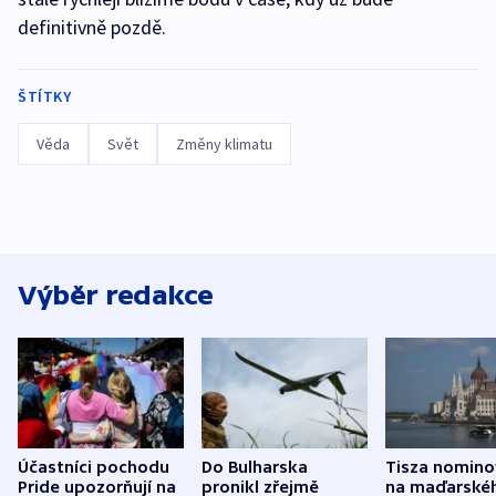
definitivně pozdě.
ŠTÍTKY
Věda
Svět
Změny klimatu
Výběr redakce
Účastníci pochodu
Do Bulharska
Tisza nomino
Pride upozorňují na
pronikl zřejmě
na maďarské