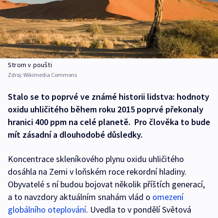
Strom v poušti
Zdroj:
Wikimedia Commons
Stalo se to poprvé ve známé historii lidstva: hodnoty
oxidu uhličitého během roku 2015 poprvé překonaly
hranici 400 ppm na celé planetě. Pro člověka to bude
mít zásadní a dlouhodobé důsledky.
Koncentrace skleníkového plynu oxidu uhličitého
dosáhla na Zemi v loňském roce rekordní hladiny.
Obyvatelé s ní budou bojovat několik příštích generací,
a to navzdory aktuálním snahám vlád o
omezení
globálního oteplování
. Uvedla to v pondělí Světová