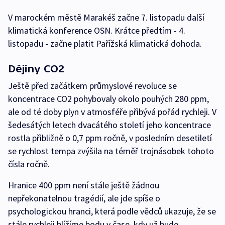
V marockém městě Marakéš začne 7. listopadu další
klimatická konference OSN. Krátce předtím - 4.
listopadu - začne platit Pařížská klimatická dohoda.
Dějiny CO2
Ještě před začátkem průmyslové revoluce se
koncentrace CO2 pohybovaly okolo pouhých 280 ppm,
ale od té doby plyn v atmosféře přibývá pořád rychleji. V
šedesátých letech dvacátého století jeho koncentrace
rostla přibližně o 0,7 ppm ročně, v posledním desetiletí
se rychlost tempa zvýšila na téměř trojnásobek tohoto
čísla ročně.
Hranice 400 ppm není stále ještě žádnou
nepřekonatelnou tragédií, ale jde spíše o
psychologickou hranci, která podle vědců ukazuje, že se
stále rychleji blížíme bodu v čase, kdy už bude