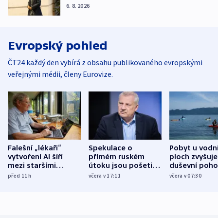
6. 8. 2026
Evropský pohled
ČT24 každý den vybírá z obsahu publikovaného evropskými
veřejnými médii, členy Eurovize.
Falešní „lékaři“
Spekulace o
Pobyt u vodn
vytvoření AI šíří
přímém ruském
ploch zvyšuje
mezi staršími
útoku jsou pošetilé,
duševní poho
Poláky nebezpečné
míní estonský
ukázala
před 11
h
včera v 17:11
včera v 07:30
zdravotní rady
bezpečnostní
mezinárodní 
expert