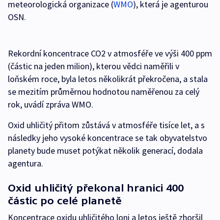
meteorologická organizace (
WMO
), která je agenturou
OSN.
Rekordní koncentrace CO2 v atmosféře ve výši 400 ppm
(částic na jeden milion), kterou vědci naměřili v
loňském roce, byla letos několikrát překročena, a stala
se mezitím průměrnou hodnotou naměřenou za celý
rok, uvádí zpráva WMO.
Oxid uhličitý přitom zůstává v atmosféře tisíce let, a s
následky jeho vysoké koncentrace se tak obyvatelstvo
planety bude muset potýkat několik generací, dodala
agentura.
Oxid uhličitý překonal hranici 400
částic po celé planetě
Koncentrace oxidu uhličitého loni a letos ještě zhoršil