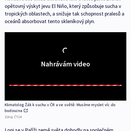
opětovný výskyt jevu El Niňo, který způsobuje sucha v
tropických oblastech, a snižuje tak schopnost pralesů a
oceánů absorbovat tento skleníkový plyn.
Nahrávám video
Klimatolog Žák k suchu v ČR a ve světě: Musíme myslet víc do
budoucna
Zdroj:
ČT24
Loni se v Paříži země světa dohodly na společném