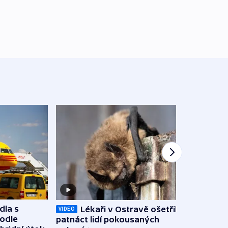
dla s
Lékaři v Ostravě ošetřili už
Koali
VIDEO
podle
patnáct lidí pokousaných
novel