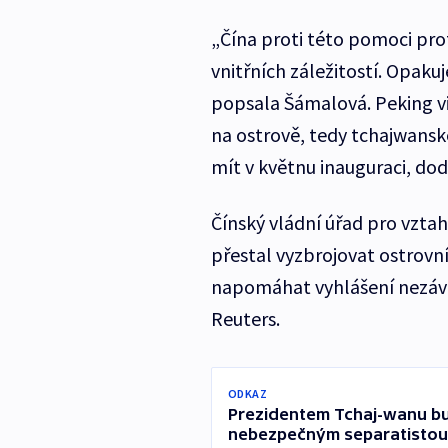
„Čína proti této pomoci pro
vnitřních záležitostí. Opakuj
popsala Šámalová. Peking vi
na ostrově, tedy tchajwansk
mít v květnu inauguraci, do
Čínský vládní úřad pro vzta
přestal vyzbrojovat ostrovní
napomáhat vyhlášení nezávis
Reuters.
ODKAZ
Prezidentem Tchaj-wanu bud
nebezpečným separatistou