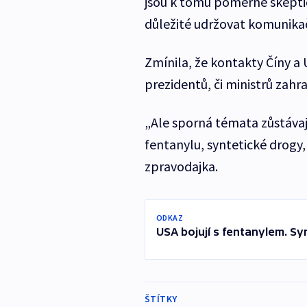
jsou k tomu poměrně skeptičt
důležité udržovat komunika
Zmínila, že kontakty Číny a 
prezidentů, či ministrů zahr
„Ale sporná témata zůstávaj
fentanylu, syntetické drogy,
zpravodajka.
ODKAZ
USA bojují s fentanylem. Syn
ŠTÍTKY