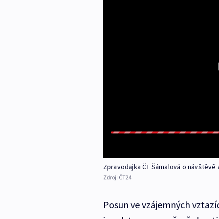
Zpravodajka ČT Šámalová o návštěvě a
Zdroj:
ČT24
Posun ve vzájemných vztazíc