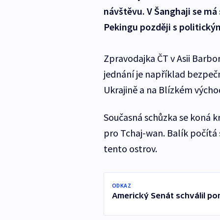
návštěvu. V Šanghaji se má 
Pekingu později s politický
Zpravodajka ČT v Asii Barbo
jednání je například bezpeč
Ukrajině a na Blízkém výcho
Současná schůzka se koná kr
pro Tchaj-wan. Balík počítá
tento ostrov.
ODKAZ
Americký Senát schválil pom