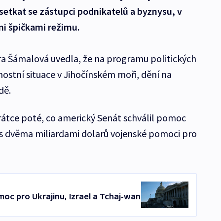
setkat se zástupci podnikatelů a byznysu, v
mi špičkami režimu.
ra Šámalová uvedla, že na programu politických
nostní situace v Jihočínském moři, dění na
dě.
átce poté, co americký Senát schválil pomoc
 s dvěma miliardami dolarů vojenské pomoci pro
oc pro Ukrajinu, Izrael a Tchaj-wan