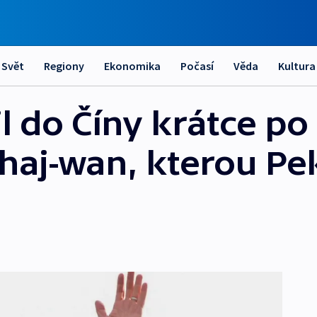
Svět
Regiony
Ekonomika
Počasí
Věda
Kultura
l do Číny krátce po
haj-wan, kterou Pe