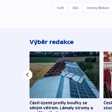
Svět
USA
Antony Blinken
Výběr redakce
Částí území prošly bouřky se
Čes
silným větrem. Lámaly stromy a
stu