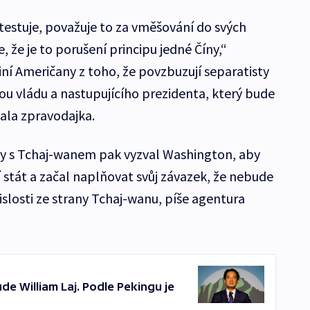
testuje, považuje to za vměšování do svých
e, že je to porušení principu jedné Číny,“
ní Američany z toho, že povzbuzují separatisty
ou vládu a nastupujícího prezidenta, který bude
dala zpravodajka.
hy s Tchaj-wanem pak vyzval Washington, aby
 stát a začal naplňovat svůj závazek, že nebude
losti ze strany Tchaj-wanu, píše agentura
e William Laj. Podle Pekingu je