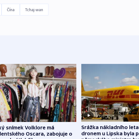
Čína
Tchaj-wan
Srážka nákladního leta
ký snímek Volklore má
dronem u Lipska byla 
dentského Oscara, zabojuje o