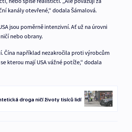
í, nebo spíše realističtí. „Ale považují za
ční kanály otevřené,“ dodala Šámalová.
USA jsou poměrně intenzivní. Ať už na úrovni
aničí nebo obrany.
í. Čína například nezakročila proti výrobcům
 se kterou mají USA vážné potíže,“ dodala
tetická droga ničí životy tisíců lidí