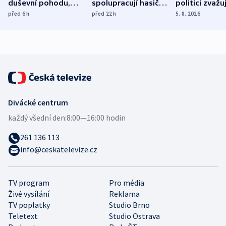
duševní pohodu,
spolupracují hasiči z
politici zvažuj
ukázala
různých zemí
dohodu o
před 6
h
před 22
h
5. 8. 2026
mezinárodní studie
demografii
Divácké centrum
každý všední den:
8:00—16:00 hodin
261 136 113
info@ceskatelevize.cz
TV program
Pro média
Živé vysílání
Reklama
TV poplatky
Studio Brno
Teletext
Studio Ostrava