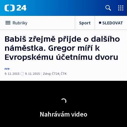
Sport
SLEDOVAT
Rubriky
Babiš zřejmě přijde o dalšího
náměstka. Gregor míří k
Evropskému účetnímu dvoru
nre
9. 11. 2015
9. 11. 2015
|
Zdroj:
ČT24, ČTK
Nahrávám video