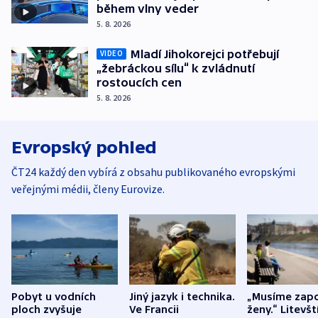
během vlny veder
5. 8. 2026
Mladí Jihokorejci potřebují
VIDEO
„žebráckou sílu“ k zvládnutí
rostoucích cen
5. 8. 2026
Evropský pohled
ČT24 každý den vybírá z obsahu publikovaného evropskými
veřejnými médii, členy Eurovize.
Pobyt u vodních
Jiný jazyk i technika.
„Musíme zapo
ploch zvyšuje
Ve Francii
ženy.“ Litevšt