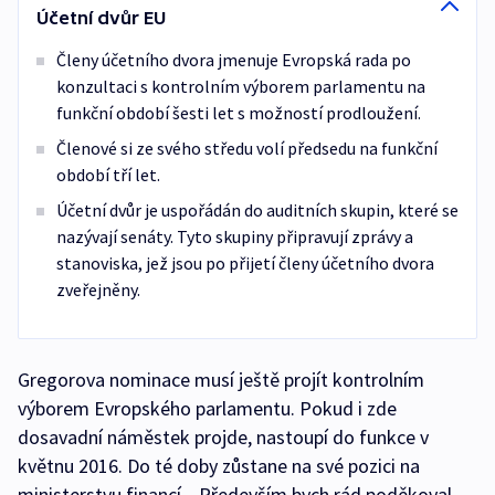
Účetní dvůr EU
Členy účetního dvora jmenuje Evropská rada po
konzultaci s kontrolním výborem parlamentu na
funkční období šesti let s možností prodloužení.
Členové si ze svého středu volí předsedu na funkční
období tří let.
Účetní dvůr je uspořádán do auditních skupin, které se
nazývají senáty. Tyto skupiny připravují zprávy a
stanoviska, jež jsou po přijetí členy účetního dvora
zveřejněny.
Gregorova nominace musí ještě projít kontrolním
výborem Evropského parlamentu. Pokud i zde
dosavadní náměstek projde, nastoupí do funkce v
květnu 2016. Do té doby zůstane na své pozici na
ministerstvu financí. „Především bych rád poděkoval