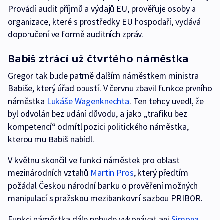
Provádí audit příjmů a výdajů EU, prověřuje osoby a
organizace, které s prostředky EU hospodaří, vydává
doporučení ve formě auditních zpráv.
Babiš ztrácí už čtvrtého náměstka
Gregor tak bude patrně dalším náměstkem ministra
Babiše, který úřad opustí. V červnu zbavil funkce prvního
náměstka
Lukáše Wagenknechta
. Ten tehdy uvedl, že
byl odvolán bez udání důvodu, a jako „trafiku bez
kompetencí“ odmítl pozici politického náměstka,
kterou mu Babiš nabídl.
V květnu skončil ve funkci náměstek pro oblast
mezinárodních vztahů
Martin Pros
, který předtím
požádal Českou národní banku o prověření možných
manipulací s pražskou mezibankovní sazbou PRIBOR.
Funkci náměstka dále nebude vykonávat ani
Simona