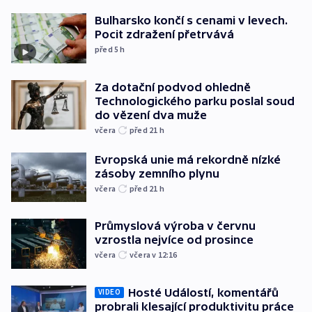
Bulharsko končí s cenami v levech.
Pocit zdražení přetrvává
před 5
h
Za dotační podvod ohledně
Technologického parku poslal soud
do vězení dva muže
včera
před 21
h
Evropská unie má rekordně nízké
zásoby zemního plynu
včera
před 21
h
Průmyslová výroba v červnu
vzrostla nejvíce od prosince
včera
včera v 12:16
Hosté Událostí, komentářů
VIDEO
probrali klesající produktivitu práce