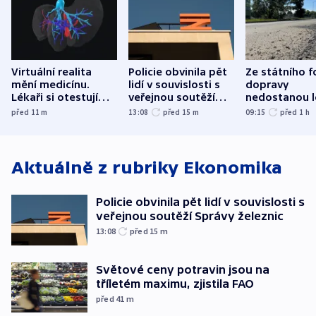
Virtuální realita
Policie obvinila pět
Ze státního 
mění medicínu.
lidí v souvislosti s
dopravy
Lékaři si otestují
veřejnou soutěží
nedostanou l
každý řez, říká
Správy železnic
kraje na silni
před 11
m
13:08
před 15
m
09:15
před 1
h
český expert
korunu, řekl 
Aktuálně z rubriky
Ekonomika
Policie obvinila pět lidí v souvislosti s
veřejnou soutěží Správy železnic
13:08
před 15
m
Světové ceny potravin jsou na
tříletém maximu, zjistila FAO
před 41
m