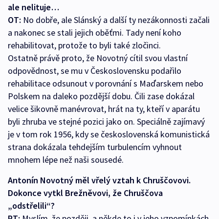
ale nelituje…
OT:
No dobře, ale Slánský a další ty nezákonnosti začali
a nakonec se stali jejich oběťmi. Tady není koho
rehabilitovat, protože to byli také zločinci.
Ostatně právě proto, že Novotný cítil svou vlastní
odpovědnost, se mu v Československu podařilo
rehabilitace odsunout v porovnání s Maďarskem nebo
Polskem na daleko pozdější dobu. Čili zase dokázal
velice šikovně manévrovat, hrát na ty, kteří v aparátu
byli zhruba ve stejné pozici jako on. Speciálně zajímavý
je v tom rok 1956, kdy se československá komunistická
strana dokázala tehdejším turbulencím vyhnout
mnohem lépe než naši sousedé.
Antonín Novotný měl vřelý vztah k Chruščovovi.
Dokonce vytkl Brežněvovi, že Chruščova
„odstřelili“?
PT:
Myslím, že později, a někde to i v jeho vzpomínkách