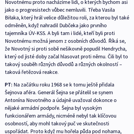
Novotnému proto nacházíme lidi, o kterých bychom asi
jako o progresistech vůbec nemluvili. Třeba Vasila
Biłaka, který hrál velice důležitou roli, za kterou byl také
odměněn, když nahradil Dubčeka jako prvního
tajemníka ÚV-KSS. A byli tam i lidé, kteří byli proti
Novotnému možná jenom z osobních důvodů. Říká se,
že Novotný si proti sobě nešikovně popudil Hendrycha,
který od jisté doby začal hlasovat proti němu. Čili byl to
takový souběh různých důvodů a různých okolností –
taková řetězová reakce.
PT:
Na začátku roku 1968 se k tomu ještě přidala
Šejnova aféra. Generál Šejna se přátelil se synem
Antonína Novotného a údajně uvažoval dokonce o
nějaké armádní podpoře. Šejna byl vysokým
funkcionářem armády, nicméně nebyl tak klíčovou
osobností, aby mohl takový puč ve skutečnosti
uspořádat. Proto když mu hořela půda pod nohama,