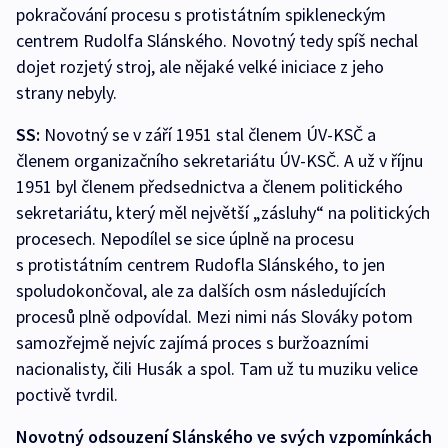
pokračování procesu s protistátním spikleneckým
centrem Rudolfa Slánského. Novotný tedy spíš nechal
dojet rozjetý stroj, ale nějaké velké iniciace z jeho
strany nebyly.
SS:
Novotný se v září 1951 stal členem ÚV-KSČ a
členem organizačního sekretariátu ÚV-KSČ. A už v říjnu
1951 byl členem předsednictva a členem politického
sekretariátu, který měl největší „zásluhy“ na politických
procesech. Nepodílel se sice úplně na procesu
s protistátním centrem Rudofla Slánského, to jen
spoludokončoval, ale za dalších osm následujících
procesů plně odpovídal. Mezi nimi nás Slováky potom
samozřejmě nejvíc zajímá proces s buržoazními
nacionalisty, čili Husák a spol. Tam už tu muziku velice
poctivě tvrdil.
Novotný odsouzení Slánského ve svých vzpomínkách