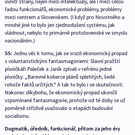
uvnitř strany, nejen mezi intelektuály, ale i mezi celou
řadou funkcionářů, ekonomické problémy, problémy
mezi centrem a Slovenskem. (I když pro Novotného a
mnohé jiné to bylo jen zjednodušení systému, jak
vládnout, nebylo to primárně protislovenské ve smyslu
nacionálním.)
SS:
Jednu věc k tomu, jak se srazil ekonomický propad
s voluntaristickými fantasmagoriemi: Slavní pražští
písničkáři Paleček a Janík zpívali v refrénu jedné
písničky: „Barevné koberce plánů spletitých, šedé
rohože faktů určitých.“ A tak to bylo i ve skutečnosti.
Nakonec díkybohu, že ekonomický propad ukončil
vzpomínané fantasmagorie, protože od té doby se už
poměrně střízlivě uvažovalo o etapách budování
socialismu.
Dogmatik, úředník, funkcionář, přitom za jeho éry