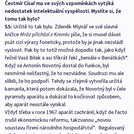
Čestmír Císař mu ve svých vzpomínkách vytýká
nedostatek intelektuální vyspělosti. Myslíte si, že
tomu tak bylo?
SS:
Určitě to tak bylo. Zdeněk Mlynář ve své slavné
knížce
Mráz přichází z Kremlu
píše, že si musel dávat
psát cizí výrazy foneticky, protože by je jinak nezvládl
vyslovit. Pak by to totiž možná dopadlo tak, jako když
řečnil Vasil Biłak a asi třikrát řekl „beniále v Benátkách“.
Když se Antonín Novotný dostal do funkce, byl
nesmírně nešťastný, že to nezvládne. Soudruzi mu ale
slíbili, že ho podpoří. Tehdy se zřejmě vytvořila určitá
kamarila, která potom dokázala, že Novotný byl v čele
pyramidy aparátu a dokázal to kočírovat způsobem,
aby aparát neustále vynikal.
Vždyť třeba v roce 1967 aparát zachránil, když de facto
zrušil ekonomickou reformu, takzvanou „novou
soustavu řízení národního hospodářství“. Regulovaný