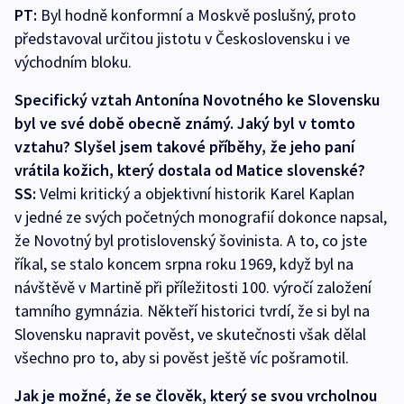
PT:
Byl hodně konformní a Moskvě poslušný, proto
představoval určitou jistotu v Československu i ve
východním bloku.
Specifický vztah Antonína Novotného ke Slovensku
byl ve své době obecně známý. Jaký byl v tomto
vztahu? Slyšel jsem takové příběhy, že jeho paní
vrátila kožich, který dostala od Matice slovenské?
SS:
Velmi kritický a objektivní historik Karel Kaplan
v jedné ze svých početných monografií dokonce napsal,
že Novotný byl protislovenský šovinista. A to, co jste
říkal, se stalo koncem srpna roku 1969, když byl na
návštěvě v Martině při příležitosti 100. výročí založení
tamního gymnázia. Někteří historici tvrdí, že si byl na
Slovensku napravit pověst, ve skutečnosti však dělal
všechno pro to, aby si pověst ještě víc pošramotil.
Jak je možné, že se člověk, který se svou vrcholnou