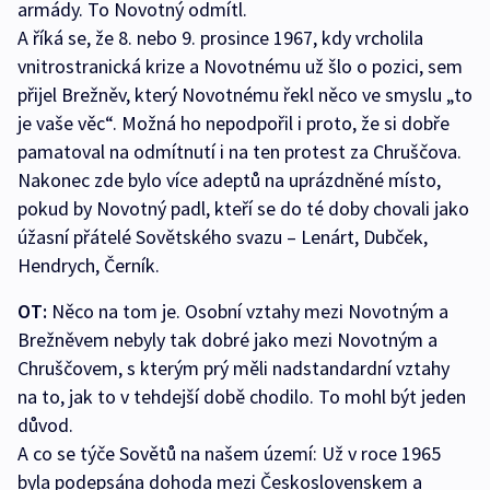
armády. To Novotný odmítl.
A říká se, že 8. nebo 9. prosince 1967, kdy vrcholila
vnitrostranická krize a Novotnému už šlo o pozici, sem
přijel Brežněv, který Novotnému řekl něco ve smyslu „to
je vaše věc“. Možná ho nepodpořil i proto, že si dobře
pamatoval na odmítnutí i na ten protest za Chruščova.
Nakonec zde bylo více adeptů na uprázdněné místo,
pokud by Novotný padl, kteří se do té doby chovali jako
úžasní přátelé Sovětského svazu –­ Lenárt, Dubček,
Hendrych, Černík.
OT:
Něco na tom je. Osobní vztahy mezi Novotným a
Brežněvem nebyly tak dobré jako mezi Novotným a
Chruščovem, s kterým prý měli nadstandardní vztahy
na to, jak to v tehdejší době chodilo. To mohl být jeden
důvod.
A co se týče Sovětů na našem území: Už v roce 1965
byla podepsána dohoda mezi Československem a