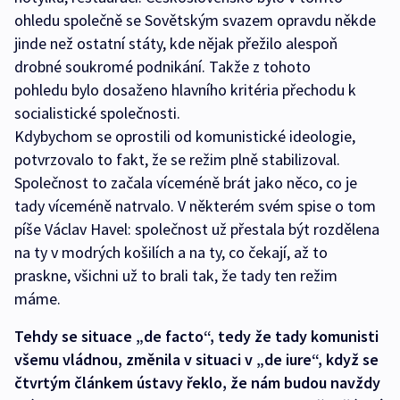
ohledu společně se Sovětským svazem opravdu někde
jinde než ostatní státy, kde nějak přežilo alespoň
drobné soukromé podnikání. Takže z tohoto
pohledu bylo dosaženo hlavního kritéria přechodu k
socialistické společnosti.
Kdybychom se oprostili od komunistické ideologie,
potvrzovalo to fakt, že se režim plně stabilizoval.
Společnost to začala víceméně brát jako něco, co je
tady víceméně natrvalo. V některém svém spise o tom
píše Václav Havel: společnost už přestala být rozdělena
na ty v modrých košilích a na ty, co čekají, až to
praskne, všichni už to brali tak, že tady ten režim
máme.
Tehdy se situace „de facto“, tedy že tady komunisti
všemu vládnou, změnila v situaci v „de iure“, když se
čtvrtým článkem ústavy řeklo, že nám budou navždy