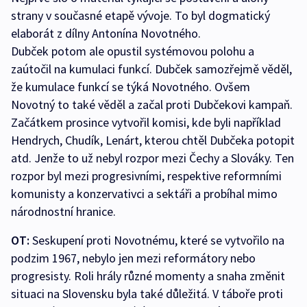
strany v současné etapě vývoje. To byl dogmatický
elaborát z dílny Antonína Novotného.
Dubček potom ale opustil systémovou polohu a
zaútočil na kumulaci funkcí. Dubček samozřejmě věděl,
že kumulace funkcí se týká Novotného. Ovšem
Novotný to také věděl a začal proti Dubčekovi kampaň.
Začátkem prosince vytvořil komisi, kde byli například
Hendrych, Chudík, Lenárt, kterou chtěl Dubčeka potopit
atd. Jenže to už nebyl rozpor mezi Čechy a Slováky. Ten
rozpor byl mezi progresivními, respektive reformními
komunisty a konzervativci a sektáři a probíhal mimo
národnostní hranice.
OT:
Seskupení proti Novotnému, které se vytvořilo na
podzim 1967, nebylo jen mezi reformátory nebo
progresisty. Roli hrály různé momenty a snaha změnit
situaci na Slovensku byla také důležitá. V táboře proti