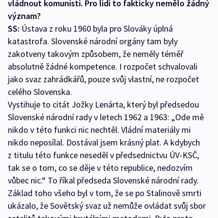
vládnout komunisti. Pro lidi to fakticky nemělo žádný
význam?
SS:
Ústava z roku 1960 byla pro Slováky úplná
katastrofa. Slovenské národní orgány tam byly
zakotveny takovým způsobem, že neměly téměř
absolutně žádné kompetence. I rozpočet schvalovali
jako svaz zahrádkářů, pouze svůj vlastní, ne rozpočet
celého Slovenska.
Vystihuje to citát Jožky Lenárta, který byl předsedou
Slovenské národní rady v letech 1962 a 1963: „Ode mě
nikdo v této funkci nic nechtěl. Vládní materiály mi
nikdo neposílal. Dostával jsem krásný plat. A kdybych
z titulu této funkce neseděl v předsednictvu ÚV-KSČ,
tak se o tom, co se děje v této republice, nedozvím
vůbec nic.“ To říkal předseda Slovenské národní rady.
Základ toho všeho byl v tom, že se po Stalinově smrti
ukázalo, že Sovětský svaz už nemůže ovládat svůj sbor