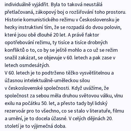
individuálně vyjádřit. Byla to taková neustálá
přetlačovaná, zákopový boj o rozšiřování toho prostoru.
Historie komunistického režimu v Československu je
hezky instruktivní tím, že se rozpadá do dvou polovin,
které jsou obě dlouhé 20 let. A právě faktor
opotřebování režimu, ty tisíce a tisíce drobných
konfliktů o to, co by se ještě mohlo a co už se režim
snažil zakázat, se objevuje v 60. letech a pak zase v
letech osmdesátých.
V 60. letech je to podtrženo těžko vysvětlitelnou a
úžasnou intelektuálně-uměleckou silou
v československé společnosti. Když uvážíme, že
společnost za sebou měla druhou světovou válku, vlnu
exilu na počátku 50. let, a přesto tady byl lidský
rezervoár pro to všechno, co se stalo v literatuře, filmu
a umění, je to docela úžasné. V celých dějinách 20.
století je to výjimečná doba.