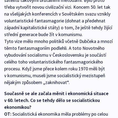
satelitů takovými brutálními metodami. Bylo proto
třeba vytvořit novou civilizační vizi. Koncem 50. let tak
na všelijakých konferencích v Sovětském svazu vznikly
voluntaristické fantasmagorie (dohnat a předehnat
západní kapitalistické státy) o tom, že ještě tehdy žijící
střední generace bude žít v komunismu.
Tyto vize mělo mnoho politiků včetně Dubčeka a mnozí
těmto fantasmagoriím podlehli. A toto Novotného
vybudování socialismu v Československu je součástí
celého toho voluntaristického fantasmagorického
procesu. Když jsme přece kolem roku 1970 měli být
v komunismu, museli jsme socialistický mezistupeň
nějakým způsobem „zaknihovat“.
Současně se ale začala měnit i ekonomická situace
v 60. letech. Co se tehdy dělo se socialistickou
ekonomikou?
OT:
Socialistická ekonomika měla problémy po celou