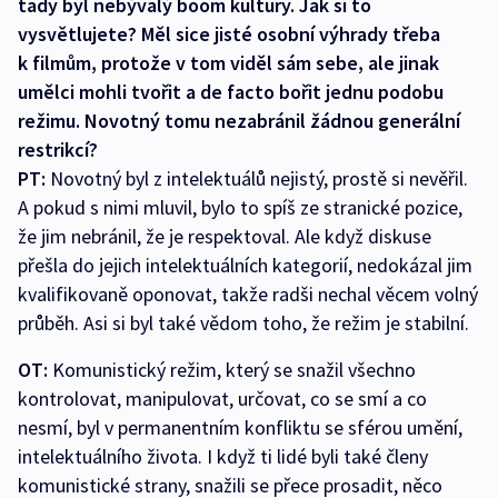
tady byl nebývalý boom kultury. Jak si to
vysvětlujete? Měl sice jisté osobní výhrady třeba
k filmům, protože v tom viděl sám sebe, ale jinak
umělci mohli tvořit a de facto bořit jednu podobu
režimu. Novotný tomu nezabránil žádnou generální
restrikcí?
PT:
Novotný byl z intelektuálů nejistý, prostě si nevěřil.
A pokud s nimi mluvil, bylo to spíš ze stranické pozice,
že jim nebránil, že je respektoval. Ale když diskuse
přešla do jejich intelektuálních kategorií, nedokázal jim
kvalifikovaně oponovat, takže radši nechal věcem volný
průběh. Asi si byl také vědom toho, že režim je stabilní.
OT:
Komunistický režim, který se snažil všechno
kontrolovat, manipulovat, určovat, co se smí a co
nesmí, byl v permanentním konfliktu se sférou umění,
intelektuálního života. I když ti lidé byli také členy
komunistické strany, snažili se přece prosadit, něco