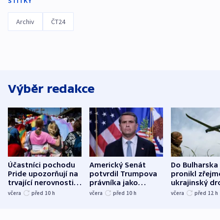
ŠTÍTKY
Archiv
ČT24
Výběr redakce
Účastníci pochodu
Americký Senát
Do Bulharska
Pride upozorňují na
potvrdil Trumpova
pronikl zřejm
trvající nerovnosti i
právníka jako
ukrajinský dr
společenskou
ministra
explodoval k
včera
před 10
h
včera
před 10
h
včera
před 12
h
atmosféru
spravedlnosti
od plynovod