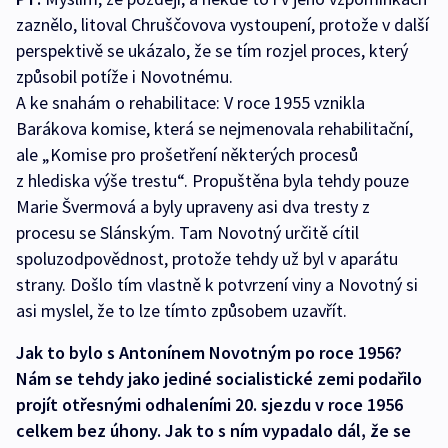
zaznělo, litoval Chruščovova vystoupení, protože v další
perspektivě se ukázalo, že se tím rozjel proces, který
způsobil potíže i Novotnému.
A ke snahám o rehabilitace: V roce 1955 vznikla
Barákova komise, která se nejmenovala rehabilitační,
ale „Komise pro prošetření některých procesů
z hlediska výše trestu“. Propuštěna byla tehdy pouze
Marie Švermová a byly upraveny asi dva tresty z
procesu se Slánským. Tam Novotný určitě cítil
spoluzodpovědnost, protože tehdy už byl v aparátu
strany. Došlo tím vlastně k potvrzení viny a Novotný si
asi myslel, že to lze tímto způsobem uzavřít.
Jak to bylo s Antonínem Novotným po roce 1956?
Nám se tehdy jako jediné socialistické zemi podařilo
projít otřesnými odhaleními 20. sjezdu v roce 1956
celkem bez úhony. Jak to s ním vypadalo dál, že se