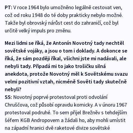
PT:
V roce 1964 bylo umožněno legálně cestovat ven,
což od roku 1948 do té doby prakticky nebylo možné.
Takže byl obrovský nárůst cest do zahraničí, což byl
určitě velký impuls pro změnu.
Mezi lidmi se říká, že Antonín Novotný tady nechtěl
sovětské vojáky, a jsou o tom i doklady. A dokonce se
říká, že sám později říkal, všichni jste mi nadávali, ale
nebyli tady. Připadá mi to jako trošičku silná
anekdota, protože Novotný měl k Sovětskému svazu
velmi pozitivní vztah, nicméně Sověti tady skutečně
nebyli?
SS:
Novotný poprvé protestoval proti odvolání
Chruščova, což působí opravdu komicky. A v únoru 1967
protestoval podruhé. To sem přijel Brežněv s tehdejším
šéfem KGB Andropovem a žádali ho, aby mohli umístit
na západní hranici dvě raketové divize sovětské