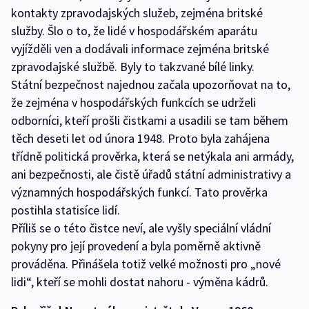
kontakty zpravodajských služeb, zejména britské
služby. Šlo o to, že lidé v hospodářském aparátu
vyjížděli ven a dodávali informace zejména britské
zpravodajské službě. Byly to takzvané bílé linky.
Státní bezpečnost najednou začala upozorňovat na to,
že zejména v hospodářských funkcích se udrželi
odborníci, kteří prošli čistkami a usadili se tam během
těch deseti let od února 1948. Proto byla zahájena
třídně politická prověrka, která se netýkala ani armády,
ani bezpečnosti, ale čistě úřadů státní administrativy a
významných hospodářských funkcí. Tato prověrka
postihla statisíce lidí.
Příliš se o této čistce neví, ale vyšly speciální vládní
pokyny pro její provedení a byla poměrně aktivně
prováděna. Přinášela totiž velké možnosti pro „nové
lidi“, kteří se mohli dostat nahoru - výměna kádrů.