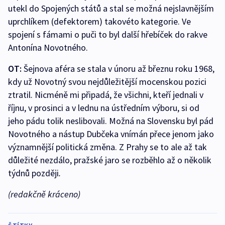
utekl do Spojených států a stal se možná nejslavnějším
uprchlíkem (defektorem) takovéto kategorie. Ve
spojení s fámami o puči to byl další hřebíček do rakve
Antonína Novotného.
OT:
Šejnova aféra se stala v únoru až březnu roku 1968,
kdy už Novotný svou nejdůležitější mocenskou pozici
ztratil. Nicméně mi připadá, že všichni, kteří jednali v
říjnu, v prosinci a v lednu na ústředním výboru, si od
jeho pádu tolik neslibovali. Možná na Slovensku byl pád
Novotného a nástup Dubčeka vnímán přece jenom jako
významnější politická změna. Z Prahy se to ale až tak
důležité nezdálo, pražské jaro se rozběhlo až o několik
týdnů později
.
(redakčně kráceno)