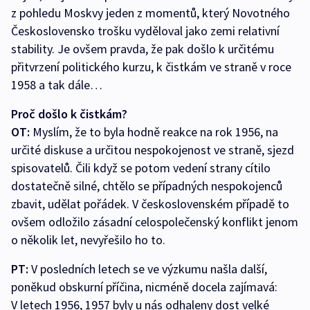
z pohledu Moskvy jeden z momentů, který Novotného
Československo trošku vyděloval jako zemi relativní
stability. Je ovšem pravda, že pak došlo k určitému
přitvrzení politického kurzu, k čistkám ve straně v roce
1958 a tak dále…
Proč došlo k čistkám?
OT:
Myslím, že to byla hodně reakce na rok 1956, na
určité diskuse a určitou nespokojenost ve straně, sjezd
spisovatelů. Čili když se potom vedení strany cítilo
dostatečně silné, chtělo se případných nespokojenců
zbavit, udělat pořádek. V československém případě to
ovšem odložilo zásadní celospolečenský konflikt jenom
o několik let, nevyřešilo ho to.
PT:
V posledních letech se ve výzkumu našla další,
poněkud obskurní příčina, nicméně docela zajímavá:
V letech 1956, 1957 byly u nás odhaleny dost velké