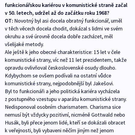
funkcionářskou kariérou v komunistické straně začal
v 50. letech, udržel až do začátku roku 1968?
OT:
Novotný byl asi docela obratný funkcionář, uměl
v těch věcech docela chodit, dokázal s lidmi ve svém
okruhu a své úrovně docela dobře zacházet, měl
všelijaké metody.
Ale ještě k jeho obecné charakteristice: 15 let v čele
komunistické strany, víc než 11 let prezidentem, takže
opravdu ovlivňoval československé osudy dlouho.
Kdybychom se ovšem podívali na ostatní vůdce
komunistické strany, nejpodobnější byl Jakešovi.
Byl to funkcionáři a jeho politická kariéra vycházela
z postupného vzestupu v aparátu komunistické strany.
Nedisponoval osobním charismatem. Charisma sice
nemusí být vždycky pozitivní, nicméně Gottwald nebo
Husák, byli přece jenom lidé, kteří se dokázali obracet
k veřejnosti, byli vybaveni něčím jiným než jenom