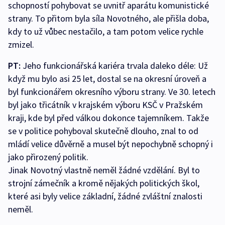
schopností pohybovat se uvnitř aparátu komunistické
strany. To přitom byla síla Novotného, ale přišla doba,
kdy to už vůbec nestačilo, a tam potom velice rychle
zmizel.
PT:
Jeho funkcionářská kariéra trvala daleko déle: Už
když mu bylo asi 25 let, dostal se na okresní úroveň a
byl funkcionářem okresního výboru strany. Ve 30. letech
byl jako třicátník v krajském výboru KSČ v Pražském
kraji, kde byl před válkou dokonce tajemníkem. Takže
se v politice pohyboval skutečně dlouho, znal to od
mládí velice důvěrně a musel být nepochybně schopný i
jako přirozený politik.
Jinak Novotný vlastně neměl žádné vzdělání. Byl to
strojní zámečník a kromě nějakých politických škol,
které asi byly velice základní, žádné zvláštní znalosti
neměl.