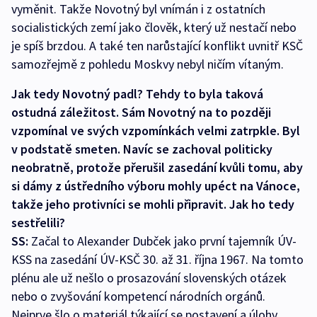
vyměnit. Takže Novotný byl vnímán i z ostatních
socialistických zemí jako člověk, který už nestačí nebo
je spíš brzdou. A také ten narůstající konflikt uvnitř KSČ
samozřejmě z pohledu Moskvy nebyl ničím vítaným.
Jak tedy Novotný padl? Tehdy to byla taková
ostudná záležitost. Sám Novotný na to později
vzpomínal ve svých vzpomínkách velmi zatrpkle. Byl
v podstatě smeten. Navíc se zachoval politicky
neobratně, protože přerušil zasedání kvůli tomu, aby
si dámy z ústředního výboru mohly upéct na Vánoce,
takže jeho protivníci se mohli připravit. Jak ho tedy
sestřelili?
SS:
Začal to Alexander Dubček jako první tajemník ÚV-
KSS na zasedání ÚV-KSČ 30. až 31. října 1967. Na tomto
plénu ale už nešlo o prosazování slovenských otázek
nebo o zvyšování kompetencí národních orgánů.
Nejprve šlo o materiál týkající se postavení a úlohy