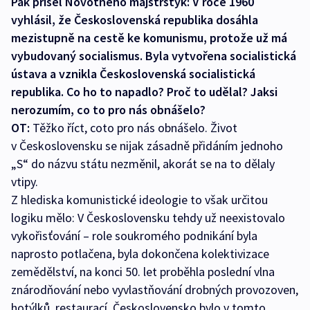
Pak přišel Novotného majstrštyk: V roce 1960
vyhlásil, že Československá republika dosáhla
mezistupně na cestě ke komunismu, protože už má
vybudovaný socialismus. Byla vytvořena socialistická
ústava a vznikla Československá socialistická
republika. Co ho to napadlo? Proč to udělal? Jaksi
nerozumím, co to pro nás obnášelo?
OT:
Těžko říct, coto pro nás obnášelo. Život
v Československu se nijak zásadně přidáním jednoho
„S“ do názvu státu nezměnil, akorát se na to dělaly
vtipy.
Z hlediska komunistické ideologie to však určitou
logiku mělo: V Československu tehdy už neexistovalo
vykořisťování – role soukromého podnikání byla
naprosto potlačena, byla dokončena kolektivizace
zemědělství, na konci 50. let proběhla poslední vlna
znárodňování nebo vyvlastňování drobných provozoven,
hotýlků, restaurací. Československo bylo v tomto