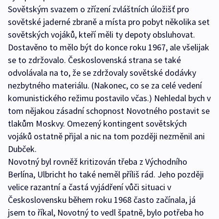
Sovětským svazem o zřízení zvláštních úložišť pro
sovětské jaderné zbraně a místa pro pobyt několika set
sovětských vojáků, kteří měli ty depoty obsluhovat.
Dostavěno to mělo být do konce roku 1967, ale všelijak
se to zdržovalo. Československá strana se také
odvolávala na to, že se zdržovaly sovětské dodávky
nezbytného materiálu. (Nakonec, co se za celé vedení
komunistického režimu postavilo včas.) Nehledal bych v
tom nějakou zásadní schopnost Novotného postavit se
tlakům Moskvy. Omezený kontingent sovětských
vojáků ostatně přijal a nic na tom později nezměnil ani
Dubček.
Novotný byl rovněž kritizován třeba z Východního
Berlína, Ulbricht ho také neměl příliš rád. Jeho později
velice razantní a častá vyjádření vůči situaci v
Československu během roku 1968 často začínala, já
jsem to říkal, Novotný to vedl špatně, bylo potřeba ho