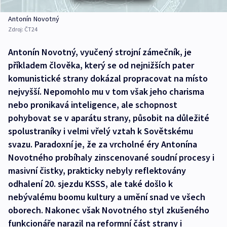
Antonín Novotný
Zdroj:
ČT24
Antonín Novotný, vyučený strojní zámečník, je
příkladem člověka, který se od nejnižších pater
komunistické strany dokázal propracovat na místo
nejvyšší. Nepomohlo mu v tom však jeho charisma
nebo pronikavá inteligence, ale schopnost
pohybovat se v aparátu strany, působit na důležité
spolustraníky i velmi vřelý vztah k Sovětskému
svazu. Paradoxní je, že za vrcholné éry Antonína
Novotného probíhaly zinscenované soudní procesy i
masivní čistky, prakticky nebyly reflektovány
odhalení 20. sjezdu KSSS, ale také došlo k
nebývalému boomu kultury a umění snad ve všech
oborech. Nakonec však Novotného styl zkušeného
funkcionáře narazil na reformní část strany i