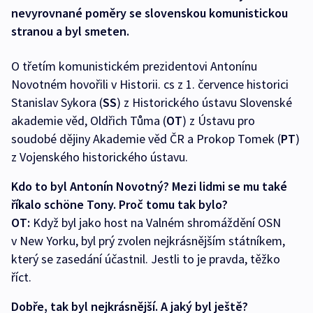
nevyrovnané poměry se slovenskou komunistickou
stranou a byl smeten.
O třetím komunistickém prezidentovi Antonínu
Novotném hovořili v Historii. cs z 1. července historici
Stanislav Sykora (
SS
) z Historického ústavu Slovenské
akademie věd, Oldřich Tůma (
OT
) z Ústavu pro
soudobé dějiny Akademie věd ČR a Prokop Tomek (
PT
)
z Vojenského historického ústavu.
Kdo to byl Antonín Novotný? Mezi lidmi se mu také
říkalo schöne Tony. Proč tomu tak bylo?
OT:
Když byl jako host na Valném shromáždění OSN
v New Yorku, byl prý zvolen nejkrásnějším státníkem,
který se zasedání účastnil. Jestli to je pravda, těžko
říct.
Dobře, tak byl nejkrásnější. A jaký byl ještě?