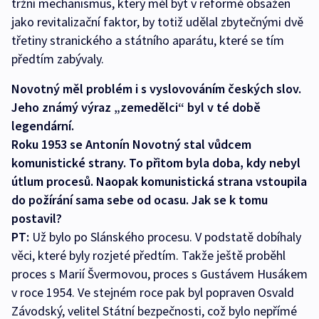
tržní mechanismus, který měl být v reformě obsažen
jako revitalizační faktor, by totiž udělal zbytečnými dvě
třetiny stranického a státního aparátu, které se tím
předtím zabývaly.
Novotný měl problém i s vyslovováním českých slov.
Jeho známý výraz „zemedělci“ byl v té době
legendární.
Roku 1953 se Antonín Novotný stal vůdcem
komunistické strany. To přitom byla doba, kdy nebyl
útlum procesů. Naopak komunistická strana vstoupila
do požírání sama sebe od ocasu. Jak se k tomu
postavil?
PT:
Už bylo po Slánského procesu. V podstatě dobíhaly
věci, které byly rozjeté předtím. Takže ještě proběhl
proces s Marií Švermovou, proces s Gustávem Husákem
v roce 1954. Ve stejném roce pak byl popraven Osvald
Závodský, velitel Státní bezpečnosti, což bylo nepřímé