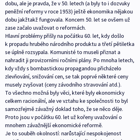
dobu, ale je pravda, že v 50. letech (a byly to i dozvuky
peněžní reformy v roce 1953) ještě ekonomika nějakou
dobu jakžtakž fungovala. Koncem 50. let se ovšem už
zase začalo uvažovat o reformách.
Hlavní problémy přišly na počátku 60. let, kdy došlo
k propadu hrubého národního produktu a třetí pětiletka
se úplně rozsypala. Komunisté to museli přiznat a
nahradit ji provizorními ročními plány. Po mnoha letech,
kdy vždy s bombastickou propagandou přicházelo
zlevňování, snižování cen, se tak poprvé některé ceny
musely zvyšovat (ceny závodního stravování atd.).
To všechno možná byly věci, které byly ekonomicky
celkem racionální, ale ve vztahu ke společnosti to byl
samozřejmě závažný doklad toho, že se něco děje.
Proto jsou v počátku 60. let už kořeny uvažování o
mnohem závažnější ekonomické reformě.
Je to souběh okolností: narůstající nespokojenost