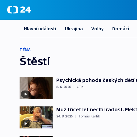
Hlavní události
Ukrajina
Volby
Domácí
TÉMA
Štěstí
Psychická pohoda českých dětí se
8. 6. 2026
|
ČTK
Muž třicet let necítil radost. Ele
24. 8. 2025
|
Tomáš Karlík