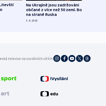
Litevští
Na Ukrajině jsou zadržováni
Španě
 o
občané z více než 50 zemí. Bojovali
dosta
na straně Ruska
4. 8. 20
5. 8. 2026
eská televize na sociálních sítích: