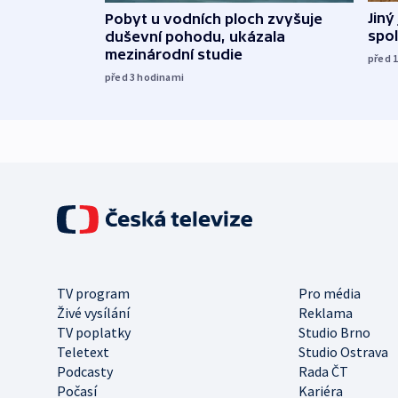
Jiný
Pobyt u vodních ploch zvyšuje
spol
duševní pohodu, ukázala
mezinárodní studie
před 
před 3
hodinami
TV program
Pro média
Živé vysílání
Reklama
TV poplatky
Studio Brno
Teletext
Studio Ostrava
Podcasty
Rada ČT
Počasí
Kariéra