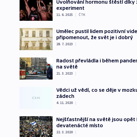
Uvolňování hormonu štěstí díky ž
experiment
11. 6. 2025
|
ČTK
Umělec pustil lidem pozitivní vide
připomenout, že svět je i dobrý
28. 7. 2023
|
Radost převládla i během pandemi
na světě
21. 3. 2023
|
Vědci už vědí, co se děje v moz
zádech
4. 11. 2020
|
Nejšťastnější na světě jsou opět
devatenácté místo
22. 3. 2020
|