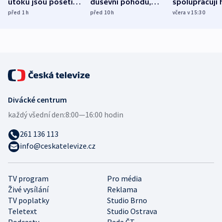
útoku jsou pošetilé,
duševní pohodu,
spolupracují h
míní estonský
ukázala
různých zemí
před 1
h
před 10
h
včera v 15:30
bezpečnostní
mezinárodní studie
expert
Divácké centrum
každý všední den:
8:00—16:00 hodin
261 136 113
info@ceskatelevize.cz
TV program
Pro média
Živé vysílání
Reklama
TV poplatky
Studio Brno
Teletext
Studio Ostrava