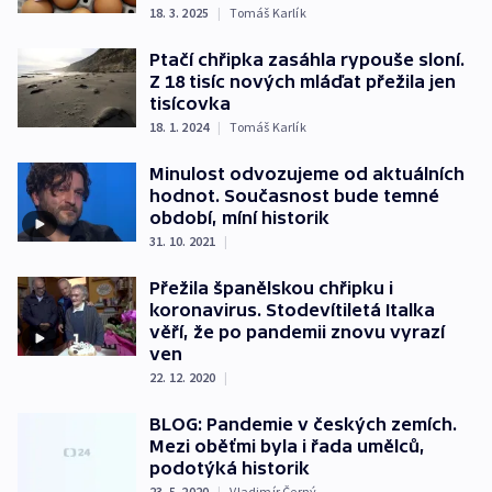
18. 3. 2025
|
Tomáš Karlík
Ptačí chřipka zasáhla rypouše sloní.
Z 18 tisíc nových mláďat přežila jen
tisícovka
18. 1. 2024
|
Tomáš Karlík
Minulost odvozujeme od aktuálních
hodnot. Současnost bude temné
období, míní historik
31. 10. 2021
|
Přežila španělskou chřipku i
koronavirus. Stodevítiletá Italka
věří, že po pandemii znovu vyrazí
ven
22. 12. 2020
|
BLOG: Pandemie v českých zemích.
Mezi oběťmi byla i řada umělců,
podotýká historik
23. 5. 2020
|
Vladimír Černý