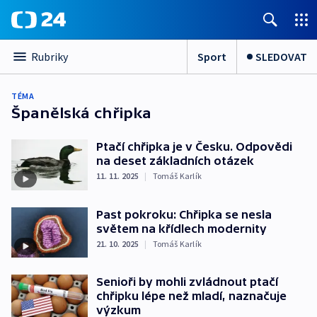
Sport
SLEDOVAT
Rubriky
TÉMA
Španělská chřipka
Ptačí chřipka je v Česku. Odpovědi
na deset základních otázek
11. 11. 2025
|
Tomáš Karlík
Past pokroku: Chřipka se nesla
světem na křídlech modernity
21. 10. 2025
|
Tomáš Karlík
Senioři by mohli zvládnout ptačí
chřipku lépe než mladí, naznačuje
výzkum