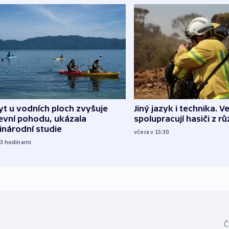
Jiný jazyk i technika. Ve
t u vodních ploch zvyšuje
spolupracují hasiči z r
evní pohodu, ukázala
inárodní studie
včera v 15:30
13
hodinami
Č