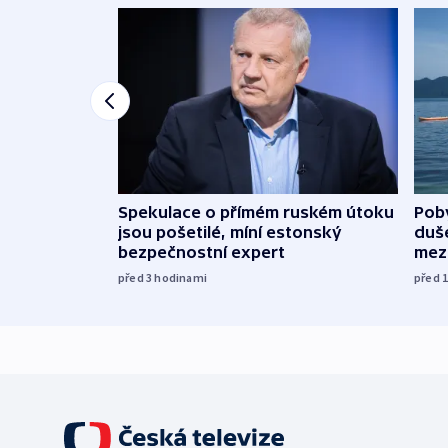
Spekulace o přímém ruském útoku
Poby
jsou pošetilé, míní estonský
duš
bezpečnostní expert
mez
před 3
hodinami
před 