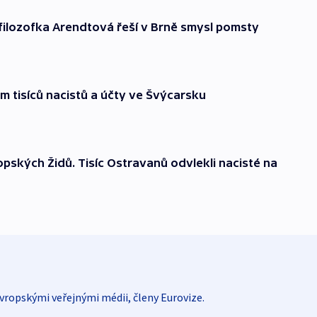
 filozofka Arendtová řeší v Brně smysl pomsty
m tisíců nacistů a účty ve Švýcarsku
opských Židů. Tisíc Ostravanů odvlekli nacisté na
vropskými veřejnými médii, členy Eurovize.