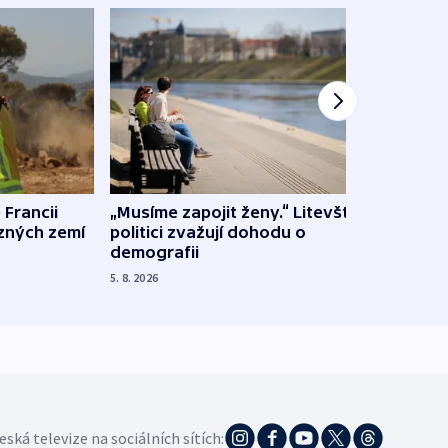
 Francii
„Musíme zapojit ženy.“ Litevští
Na Uk
ůzných zemí
politici zvažují dohodu o
občan
demografii
na s
5. 8. 2026
5. 8. 20
eská televize na sociálních sítích: