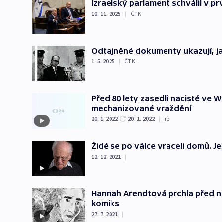
Izraelský parlament schválil v pr
10. 11. 2025
|
ČTK
Odtajněné dokumenty ukazují, j
1. 5. 2025
|
ČTK
Před 80 lety zasedli nacisté ve 
mechanizované vraždění
20. 1. 2022
20. 1. 2022
|
rp
Židé se po válce vraceli domů. 
12. 12. 2021
|
Hannah Arendtová prchla před na
komiks
27. 7. 2021
|