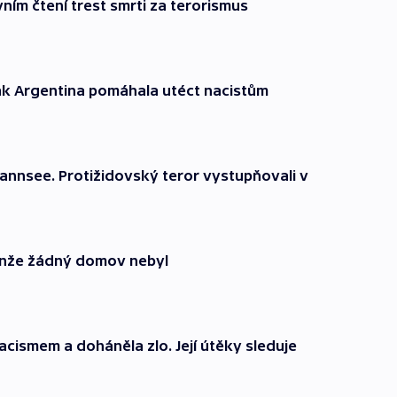
vním čtení trest smrti za terorismus
ak Argentina pomáhala utéct nacistům
Wannsee. Protižidovský teror vystupňovali v
Jenže žádný domov nebyl
cismem a doháněla zlo. Její útěky sleduje