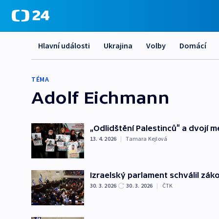
Hlavní události
Ukrajina
Volby
Domácí
TÉMA
Adolf Eichmann
„Odlidštění Palestinců“ a dvojí me
13. 4. 2026
|
Tamara Kejlová
Izraelský parlament schválil záko
30. 3. 2026
30. 3. 2026
|
ČTK