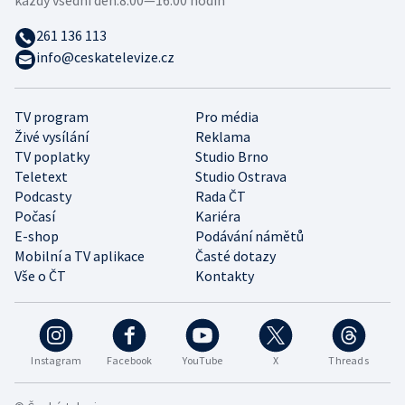
každý všední den:
8:00—16:00 hodin
261 136 113
info@ceskatelevize.cz
TV program
Pro média
Živé vysílání
Reklama
TV poplatky
Studio Brno
Teletext
Studio Ostrava
Podcasty
Rada ČT
Počasí
Kariéra
E-shop
Podávání námětů
Mobilní a TV aplikace
Časté dotazy
Vše o ČT
Kontakty
Instagram
Facebook
YouTube
X
Threads