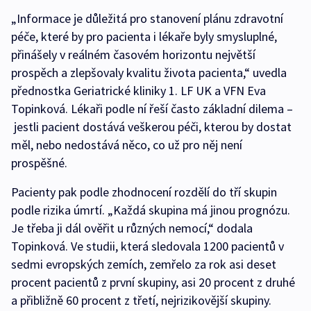
„Informace je důležitá pro stanovení plánu zdravotní
péče, které by pro pacienta i lékaře byly smysluplné,
přinášely v reálném časovém horizontu největší
prospěch a zlepšovaly kvalitu života pacienta,“ uvedla
přednostka Geriatrické kliniky 1. LF UK a VFN Eva
Topinková. Lékaři podle ní řeší často základní dilema –
jestli pacient dostává veškerou péči, kterou by dostat
měl, nebo nedostává něco, co už pro něj není
prospěšné.
Pacienty pak podle zhodnocení rozdělí do tří skupin
podle rizika úmrtí. „Každá skupina má jinou prognózu.
Je třeba ji dál ověřit u různých nemocí,“ dodala
Topinková. Ve studii, která sledovala 1200 pacientů v
sedmi evropských zemích, zemřelo za rok asi deset
procent pacientů z první skupiny, asi 20 procent z druhé
a přibližně 60 procent z třetí, nejrizikovější skupiny.