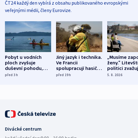
ČT24 každý den vybírá z obsahu publikovaného evropskými
veřejnými médii, členy Eurovize.
Pobyt u vodních
Jiný jazyk i technika.
„Musíme zapo
ploch zvyšuje
Ve Francii
ženy.“ Litevšt
duševní pohodu,
spolupracují hasiči z
politici zvažuj
ukázala
různých zemí
dohodu o
před 3
h
před 19
h
5. 8. 2026
mezinárodní studie
demografii
Divácké centrum