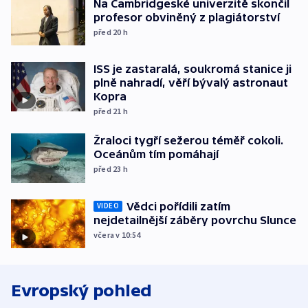
Na Cambridgeské univerzitě skončil
profesor obviněný z plagiátorství
před 20
h
ISS je zastaralá, soukromá stanice ji
plně nahradí, věří bývalý astronaut
Kopra
před 21
h
Žraloci tygří sežerou téměř cokoli.
Oceánům tím pomáhají
před 23
h
Vědci pořídili zatím
VIDEO
nejdetailnější záběry povrchu Slunce
včera v 10:54
Evropský pohled