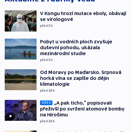
V Kongu hrozí mutace eboly, obávají
se virologové
před 3
h
Pobyt u vodních ploch zvyšuje
duševní pohodu, ukázala
mezinárodní studie
před 3
h
Od Moravy po Maďarsko. Srpnová
horká vlna se zapíše do dějin
klimatologie
před 18
h
„A pak ticho,“ popisovali
VIDEO
přeživší po svržení atomové bomby
na Hirošimu
před 18
h