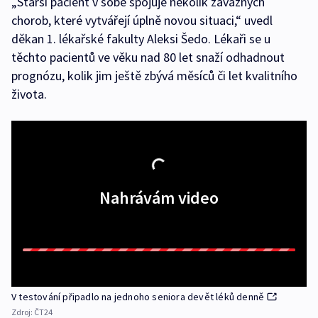
„Starší pacient v sobě spojuje několik závažných
chorob, které vytvářejí úplně novou situaci,“ uvedl
děkan 1. lékařské fakulty Aleksi Šedo. Lékaři se u
těchto pacientů ve věku nad 80 let snaží odhadnout
prognózu, kolik jim ještě zbývá měsíců či let kvalitního
života.
Nahrávám video
V testování připadlo na jednoho seniora devět léků denně
Zdroj:
ČT24