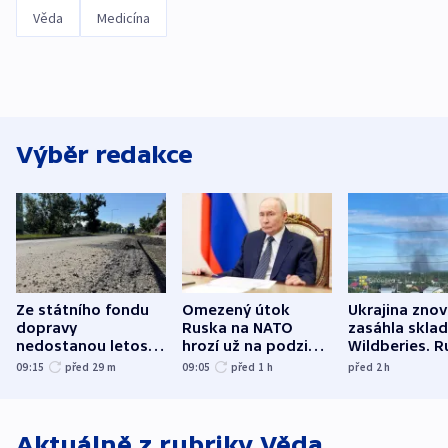
Věda
Medicína
Výběr redakce
Ze státního fondu
Omezený útok
Ukrajina zno
dopravy
Ruska na NATO
zasáhla skla
nedostanou letos
hrozí už na podzim,
Wildberies. 
kraje na silnice ani
varují tajné služby
útočili v Cha
09:15
před 29
m
09:05
před 1
h
před 2
h
korunu, řekl Půta
USA
oblasti
Aktuálně z rubriky
Věda