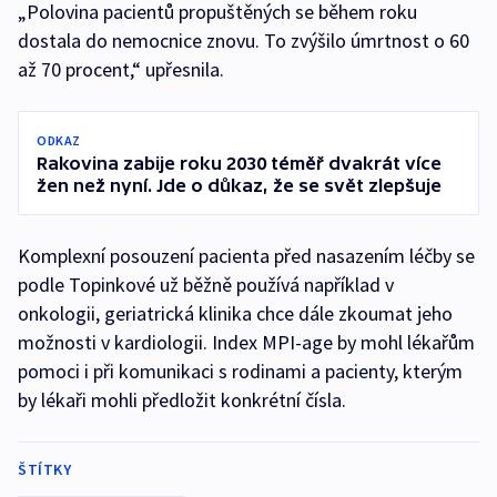
„Polovina pacientů propuštěných se během roku
dostala do nemocnice znovu. To zvýšilo úmrtnost o 60
až 70 procent,“ upřesnila.
ODKAZ
Rakovina zabije roku 2030 téměř dvakrát více
žen než nyní. Jde o důkaz, že se svět zlepšuje
Komplexní posouzení pacienta před nasazením léčby se
podle Topinkové už běžně používá například v
onkologii, geriatrická klinika chce dále zkoumat jeho
možnosti v kardiologii. Index MPI-age by mohl lékařům
pomoci i při komunikaci s rodinami a pacienty, kterým
by lékaři mohli předložit konkrétní čísla.
ŠTÍTKY