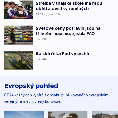
Střelba v thajské škole má řadu
obětí a desítky raněných
07:33
před 3
h
Světové ceny potravin jsou na
tříletém maximu, zjistila FAO
před 3
h
Italská řeka Pád vysychá
před 6
h
Evropský pohled
ČT24 každý den vybírá z obsahu publikovaného evropskými
veřejnými médii, členy Eurovize.