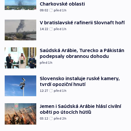
Charkovské oblasti
09:02
před 1
h
V bratislavské rafinerii Slovnaft hoří
14:22
před 1
h
Saúdská Arábie, Turecko a Pákistán
podepsaly obrannou dohodu
před 1
h
Slovensko instaluje ruské kamery,
tvrdí opoziční hnutí
12:27
před 1
h
Jemen i Saúdská Arábie hlásí civilní
oběti po útocích hútíů
03:12
před 2
h