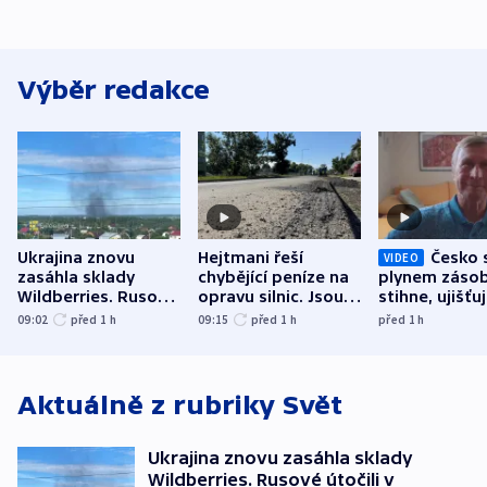
Výběr redakce
Ukrajina znovu
Hejtmani řeší
Česko 
VIDEO
zasáhla sklady
chybějící peníze na
plynem zásob
Wildberries. Rusové
opravu silnic. Jsou
stihne, ujišťu
útočili v Charkovské
nenárokové, namítá
expert. Sníže
09:02
před 1
h
09:15
před 1
h
před 1
h
oblasti
ministerstvo
však slíbit ne
Aktuálně z rubriky
Svět
Ukrajina znovu zasáhla sklady
Wildberries. Rusové útočili v