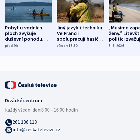
Pobyt u vodních
Jiný jazyk i technika.
„Musíme zapo
ploch zvyšuje
Ve Francii
ženy.“ Litevšt
duševní pohodu,
spolupracují hasiči z
politici zvažuj
ukázala
různých zemí
dohodu o
před 9
h
včera v 15:30
5. 8. 2026
mezinárodní studie
demografii
Divácké centrum
každý všední den:
8:00—16:00 hodin
261 136 113
info@ceskatelevize.cz