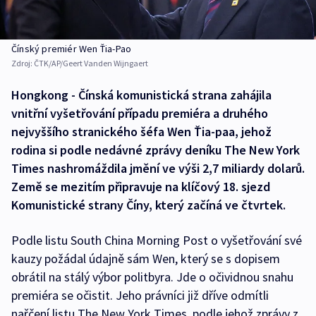
Čínský premiér Wen Ťia-Pao
Zdroj:
ČTK/AP/Geert Vanden Wijngaert
Hongkong - Čínská komunistická strana zahájila
vnitřní vyšetřování případu premiéra a druhého
nejvyššího stranického šéfa Wen Ťia-paa, jehož
rodina si podle nedávné zprávy deníku The New York
Times nashromáždila jmění ve výši 2,7 miliardy dolarů.
Země se mezitím připravuje na klíčový 18. sjezd
Komunistické strany Číny, který začíná ve čtvrtek.
Podle listu South China Morning Post o vyšetřování své
kauzy požádal údajně sám Wen, který se s dopisem
obrátil na stálý výbor politbyra. Jde o očividnou snahu
premiéra se očistit. Jeho právníci již dříve odmítli
nařčení listu The New York Times, podle jehož zprávy z