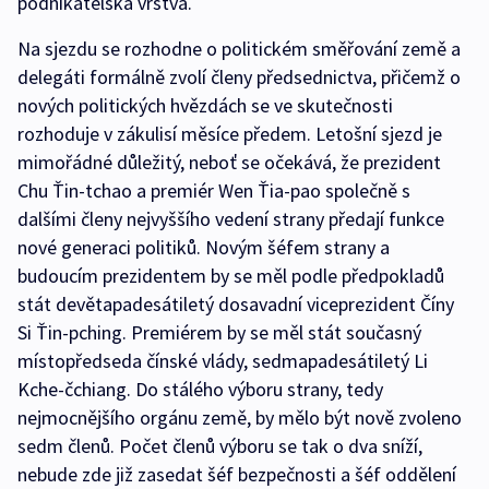
podnikatelská vrstva.
Na sjezdu se rozhodne o politickém směřování země a
delegáti formálně zvolí členy předsednictva, přičemž o
nových politických hvězdách se ve skutečnosti
rozhoduje v zákulisí měsíce předem. Letošní sjezd je
mimořádné důležitý, neboť se očekává, že prezident
Chu Ťin-tchao a premiér Wen Ťia-pao společně s
dalšími členy nejvyššího vedení strany předají funkce
nové generaci politiků. Novým šéfem strany a
budoucím prezidentem by se měl podle předpokladů
stát devětapadesátiletý dosavadní viceprezident Číny
Si Ťin-pching. Premiérem by se měl stát současný
místopředseda čínské vlády, sedmapadesátiletý Li
Kche-čchiang. Do stálého výboru strany, tedy
nejmocnějšího orgánu země, by mělo být nově zvoleno
sedm členů. Počet členů výboru se tak o dva sníží,
nebude zde již zasedat šéf bezpečnosti a šéf oddělení