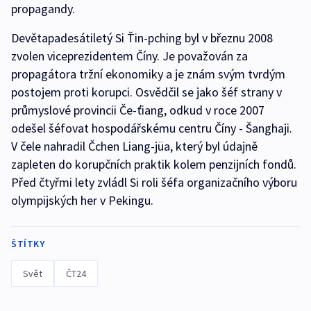
propagandy.
Devětapadesátiletý Si Ťin-pching byl v březnu 2008
zvolen viceprezidentem Číny. Je považován za
propagátora tržní ekonomiky a je znám svým tvrdým
postojem proti korupci. Osvědčil se jako šéf strany v
průmyslové provincii Če-ťiang, odkud v roce 2007
odešel šéfovat hospodářskému centru Číny - Šanghaji.
V čele nahradil Čchen Liang-jüa, který byl údajně
zapleten do korupčních praktik kolem penzijních fondů.
Před čtyřmi lety zvládl Si roli šéfa organizačního výboru
olympijských her v Pekingu.
ŠTÍTKY
Svět
ČT24