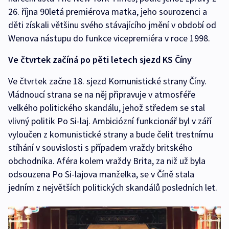
26. října 90letá premiérova matka, jeho sourozenci a
děti získali většinu svého stávajícího jmění v období od
Wenova nástupu do funkce vicepremiéra v roce 1998.
Ve čtvrtek začíná po pěti letech sjezd KS Číny
Ve čtvrtek začne 18. sjezd Komunistické strany Číny.
Vládnoucí strana se na něj připravuje v atmosféře
velkého politického skandálu, jehož středem se stal
vlivný politik Po Si-laj. Ambiciózní funkcionář byl v září
vyloučen z komunistické strany a bude čelit trestnímu
stíhání v souvislosti s případem vraždy britského
obchodníka. Aféra kolem vraždy Brita, za niž už byla
odsouzena Po Si-lajova manželka, se v Číně stala
jedním z největších politických skandálů posledních let.