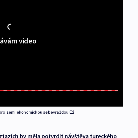
ávám video
a pro zemi ekonomickou sebevraždou
ztazích by měla potvrdit návštěva tureckého