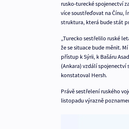
rusko-turecké spojenectví za
více soustřeďovat na Čínu, Í
struktura, která bude stát p
„Turecko sestřelilo ruské let
že se situace bude měnit. Mí
přístup k Sýrii, k Bašáru Asa
(Ankara) vzdálí spojenectví 
konstatoval Hersh.
Právě sestřelení ruského voj
listopadu výrazně poznamen