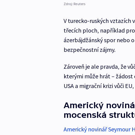
Zdroj:
Reuters
V turecko-ruských vztazích 
třecích ploch, například p
ázerbájdžánský spor nebo ob
bezpečnostní zájmy.
Zároveň je ale pravda, že v
kterými může hrát – žádost 
USA a migrační krizi vůči EU
Americký noviná
mocenská strukt
Americký novinář Seymour 