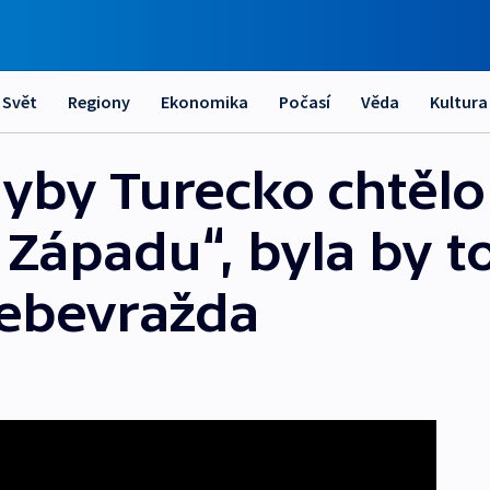
Svět
Regiony
Ekonomika
Počasí
Věda
Kultura
by Turecko chtělo 
 Západu“, byla by t
ebevražda