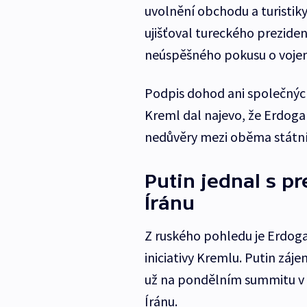
uvolnění obchodu a turistik
ujišťoval tureckého prezide
neúspěšného pokusu o vojen
Podpis dohod ani společnýc
Kreml dal najevo, že Erdoga
nedůvěry mezi oběma státní
Putin jednal s p
Íránu
Z ruského pohledu je Erdoga
iniciativy Kremlu. Putin záje
už na pondělním summitu v B
Íránu.