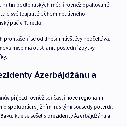
y. Putin podle ruských médií rovněž opakovaně
nta o své loajalitě během nedávného
ský puč v Turecku.
h prohlášení se od dnešní návštěvy neočekává.
nova mise má odstranit poslední zbytky
ky.
rezidenty Ázerbájdžánu a
nův příjezd rovněž součástí nové regionální
m o spolupráci s jižními ruskými sousedy potvrdil
aku, kde se sešel s prezidenty Ázerbájdžánu a