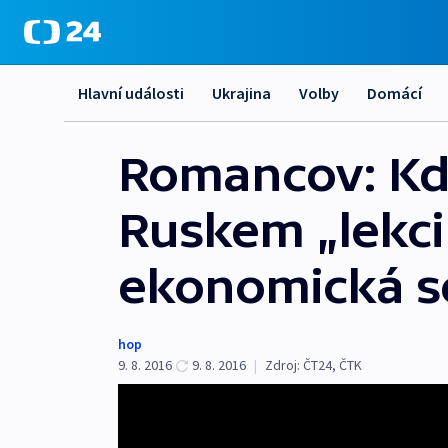
Hlavní události
Ukrajina
Volby
Domácí
Romancov: Kdy
Ruskem „lekci
ekonomická s
hop
9. 8. 2016
9. 8. 2016
|
Zdroj:
ČT24
,
ČTK