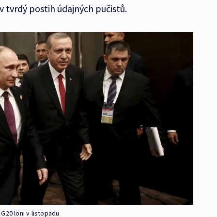
 tvrdý postih údajných pučistů.
G20 loni v listopadu