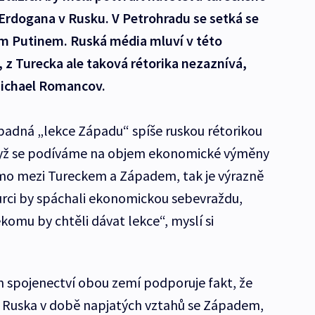
Erdogana v Rusku. V Petrohradu se setká se
m Putinem. Ruská média mluví v této
, z Turecka ale taková rétorika nezaznívá,
 Michael Romancov.
padná „lekce Západu“ spíše ruskou rétorikou
yž se podíváme na objem ekonomické výměny
mo mezi Tureckem a Západem, tak je výrazně
Turci by spáchali ekonomickou sebevraždu,
ěkomu by chtěli dávat lekce“, myslí si
spojenectví obou zemí podporuje fakt, že
do Ruska v době napjatých vztahů se Západem,