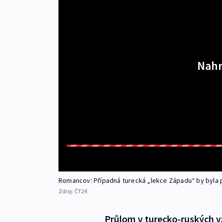
Nahr
Romancov: Případná turecká „lekce Západu“ by byl
Zdroj:
ČT24
Průlom v turecko-ruských v