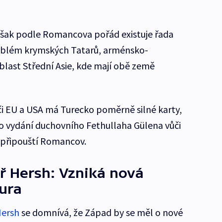
však podle Romancova pořád existuje řada
roblém krymských Tatarů, arménsko-
last Střední Asie, kde mají obě země
ůči EU a USA má Turecko poměrně silné karty,
o vydání duchovního Fethullaha Gülena vůči
, připouští Romancov.
ř Hersh: Vzniká nová
ura
Hersh
se domnívá, že Západ by se měl o nové