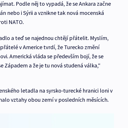
jímat. Podle něj to vypadá, že se Ankara začne
rán nebo i Sýrii a vznikne tak nová mocenská
roti NATO.
adlo a teď se najednou chtějí přátelit. Myslím,
 přátelé v Americe tvrdí, že Turecko změní
dovi. Americká vláda se především bojí, že se
se Západem a že je tu nová studená válka,“
enského letadla na syrsko-turecké hranici loni v
alo vztahy obou zemí v posledních měsících.