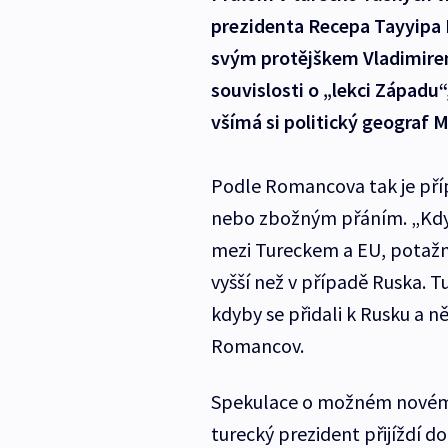
prezidenta Recepa Tayyipa 
svým protějškem Vladimire
souvislosti o „lekci Západu“
všímá si politický geograf
Podle Romancova tak je pří
nebo zbožným přáním. „Kd
mezi Tureckem a EU, potaž
vyšší než v případě Ruska. 
kdyby se přidali k Rusku a n
Romancov.
Spekulace o možném novém 
turecký prezident přijíždí 