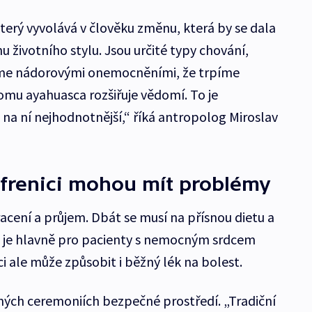
terý vyvolává v člověku změnu, která by se dala
 životního stylu. Jsou určité typy chování,
íme nádorovými onemocněními, že trpíme
omu ayahuasca rozšiřuje vědomí. To je
 na ní nejhodnotnější,“ říká antropolog Miroslav
ofrenici mohou mít problémy
acení a průjem. Dbát se musí na přísnou dietu a
vé je hlavně pro pacienty s nemocným srdcem
i ale může způsobit i běžný lék na bolest.
ebných ceremoniích bezpečné prostředí. „Tradiční