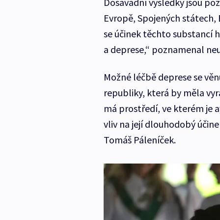
Dosavadní výsledky jsou pozi
Evropě, Spojených státech, B
se účinek těchto substancí h
a deprese,“ poznamenal ne
Možné léčbě deprese se věn
republiky, která by měla vyraz
má prostředí, ve kterém je 
vliv na její dlouhodobý úči
Tomáš Páleníček.