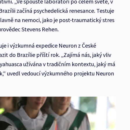
tivní. „Ve spoustě laboratoří po celém světě, v
razílii začíná psychedelická renesance. Testuje
lavně na nemoci, jako je post-traumatický stres
urovědec Stevens Rehen.
uje i výzkumná expedice Neuron z České
it do Brazílie příští rok. „Zajímá nás, jaký vliv
ayahuasca užívána v tradičním kontextu, jaký má
nek,“ uvedl vedoucí výzkumného projektu Neuron