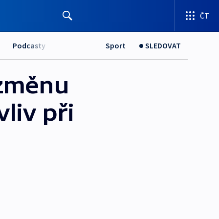
ČT
Podcasty
Sport
SLEDOVAT
 změnu
liv při