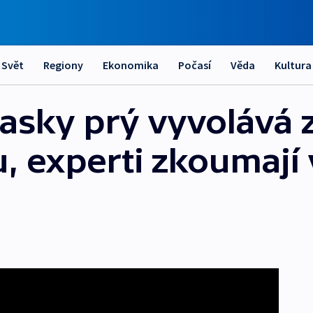
Svět
Regiony
Ekonomika
Počasí
Věda
Kultura
uasky prý vyvolává
u, experti zkoumají v