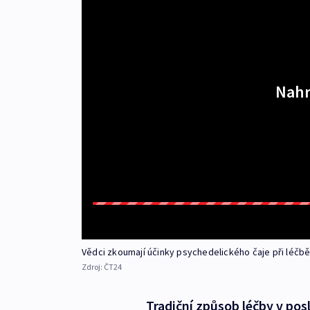
Nahr
Vědci zkoumají účinky psychedelického čaje při léčb
Zdroj:
ČT24
Tradiční způsob léčby v pos