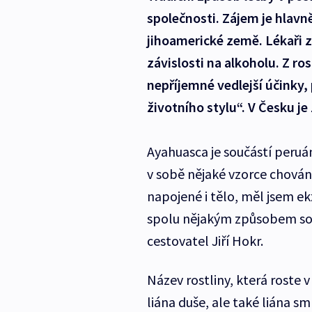
společnosti. Zájem je hlavn
jihoamerické země. Lékaři z
závislosti na alkoholu. Z ros
nepříjemné vedlejší účinky
životního stylu“. V Česku j
Ayahuasca je součástí peruán
v sobě nějaké vzorce chování
napojené i tělo, měl jsem ek
spolu nějakým způsobem sou
cestovatel Jiří Hokr.
Název rostliny, která roste 
liána duše, ale také liána sm