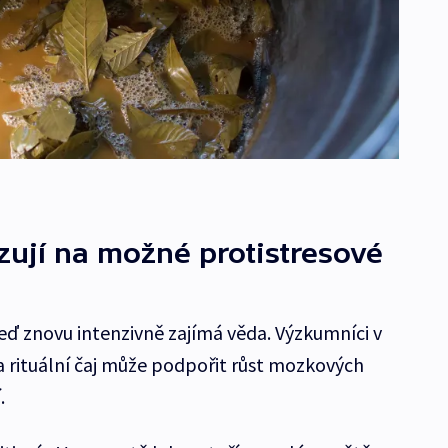
ují na možné protistresové
teď znovu intenzivně zajímá věda. Výzkumníci v
a rituální čaj může podpořit růst mozkových
.