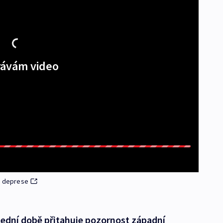
ávám video
ě deprese
lední době přitahuje pozornost západní