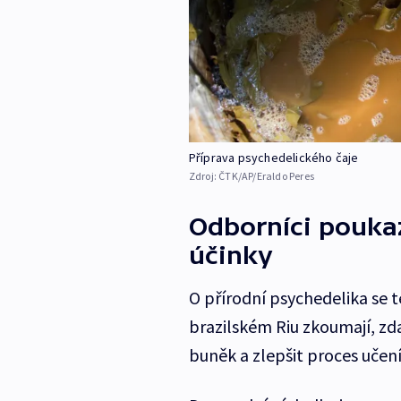
Příprava psychedelického čaje
Zdroj:
ČTK/AP/Eraldo Peres
Odborníci poukaz
účinky
O přírodní psychedelika se 
brazilském Riu zkoumají, zd
buněk a zlepšit proces učení