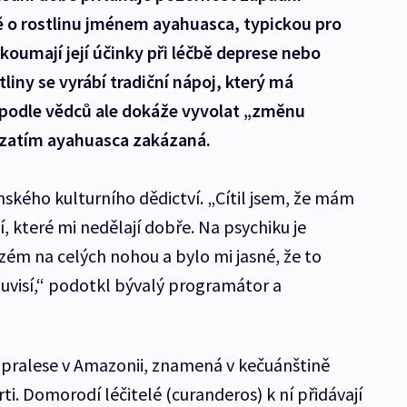
ě o rostlinu jménem ayahuasca, typickou pro
koumají její účinky při léčbě deprese nebo
tliny se vyrábí tradiční nápoj, který má
, podle vědců ale dokáže vyvolat „změnu
e zatím ayahuasca zakázaná.
ského kulturního dědictví. „Cítil jsem, že mám
, které mi nedělají dobře. Na psychiku je
zém na celých nohou a bylo mi jasné, že to
visí,“ podotkl bývalý programátor a
v pralese v Amazonii, znamená v kečuánštině
rti. Domorodí léčitelé (curanderos) k ní přidávají