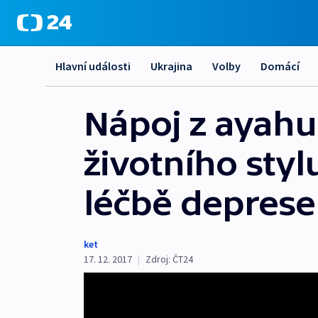
Hlavní události
Ukrajina
Volby
Domácí
Nápoj z ayah
životního styl
léčbě deprese
ket
17. 12. 2017
|
Zdroj:
ČT24