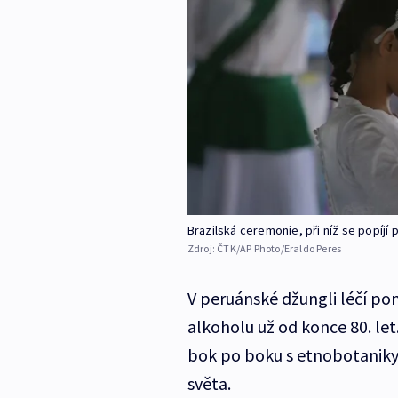
Brazilská ceremonie, při níž se popíjí 
Zdroj:
ČTK/AP Photo/Eraldo Peres
V peruánské džungli léčí po
alkoholu už od konce 80. let
bok po boku s etnobotaniky a
světa.