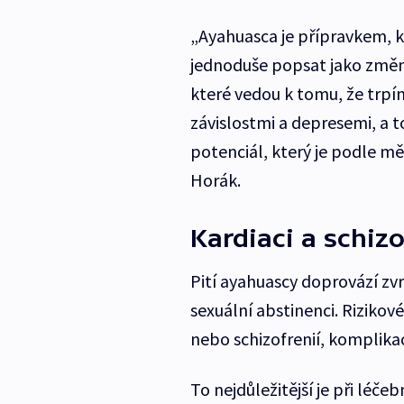
„Ayahuasca je přípravkem, k
jednoduše popsat jako změnu
které vedou k tomu, že trp
závislostmi a depresemi, a t
potenciál, který je podle mě
Horák.
Kardiaci a schiz
Pití ayahuascy doprovází zvr
sexuální abstinenci. Riziko
nebo schizofrenií, komplikac
To nejdůležitější je při léč