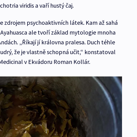
chotria viridis a vaří hustý čaj.
e zdrojem psychoaktivních látek. Kam až sahá
. Ayahuasca ale tvoří základ mytologie mnoha
Andách. „Říkají jí královna pralesa. Duch téhle
oudrý, že je vlastně schopná učit,“ konstatoval
Medicinal v Ekvádoru Roman Kollár.