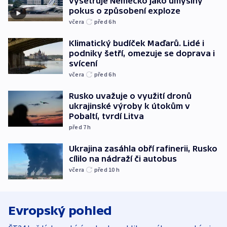
vyšetřuje Německo jako úmyslný
pokus o způsobení exploze
včera
před 6
h
Klimatický budíček Maďarů. Lidé i
podniky šetří, omezuje se doprava i
svícení
včera
před 6
h
Rusko uvažuje o využití dronů
ukrajinské výroby k útokům v
Pobaltí, tvrdí Litva
před 7
h
Ukrajina zasáhla obří rafinerii, Rusko
cílilo na nádraží či autobus
včera
před 10
h
Evropský pohled