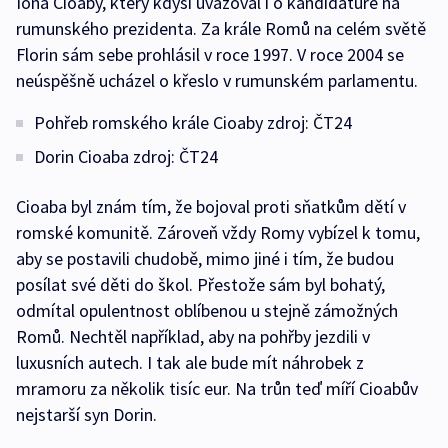
Iona Cioaby, který kdysi uvažoval i o kandidatuře na
rumunského prezidenta. Za krále Romů na celém světě
Florin sám sebe prohlásil v roce 1997. V roce 2004 se
neúspěšně ucházel o křeslo v rumunském parlamentu.
Pohřeb romského krále Cioaby zdroj: ČT24
Dorin Cioaba zdroj: ČT24
Cioaba byl znám tím, že bojoval proti sňatkům dětí v
romské komunitě. Zároveň vždy Romy vybízel k tomu,
aby se postavili chudobě, mimo jiné i tím, že budou
posílat své děti do škol. Přestože sám byl bohatý,
odmítal opulentnost oblíbenou u stejně zámožných
Romů. Nechtěl například, aby na pohřby jezdili v
luxusních autech. I tak ale bude mít náhrobek z
mramoru za několik tisíc eur. Na trůn teď míří Cioabův
nejstarší syn Dorin.