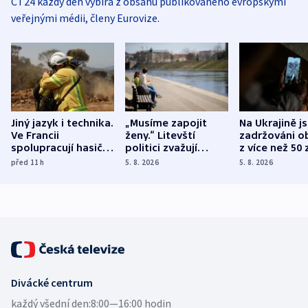
ČT24 každý den vybírá z obsahu publikovaného evropskými
veřejnými médii, členy Eurovize.
Jiný jazyk i technika.
„Musíme zapojit
Na Ukrajině j
Ve Francii
ženy.“ Litevští
zadržováni o
spolupracují hasiči z
politici zvažují
z více než 50 
různých zemí
dohodu o
Bojovali na s
před 11
h
5. 8. 2026
5. 8. 2026
demografii
Ruska
Divácké centrum
každý všední den:
8:00—16:00 hodin