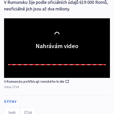
V Rumunsku žije podle oficiálních údajů 619 000 Romů,
neoficiálně jich jsou až dva miliony.
Nahrávám video
V Rumunsku pohřbívají romského krále
Zdroj:
ČT24
ŠTÍTKY
Svět
ČT24