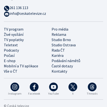
261 136 113
info@ceskatelevize.cz
TV program
Pro média
Živé vysílání
Reklama
TV poplatky
Studio Brno
Teletext
Studio Ostrava
Podcasty
Rada ČT
Počasí
Kariéra
E-shop
Podávání námětů
Mobilní a TV aplikace
Časté dotazy
Vše o ČT
Kontakty
Instagram
Facebook
YouTube
X
Threads
© Česká televize