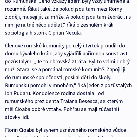
do Rumunska. Jeho vzkazy lidem byly vždy umírněné a
rozumné. Říkal také, že pokud jsou tam mezi Romy
zloději, musejí jít za mříže. A pokud jsou tam žebráci, i s
nimi je nutné něco udělat,“ říká o zesnulém králi
sociolog a historik Ciprian Necula.
Členové romské komunity po celý čtvrtek proudili do
domu bývalého krále, aby vyjádřili upřímnou soustrast
pozůstalým. „Je to obrovská ztráta. Byl to velmi dobrý
muž. Staral se a pomáhal romské komunitě. Zapojil ji
do rumunské společnosti, posílal děti do školy.
Rumunsku pomohl v mnohém,“ říká jeden z pozůstalých
Ion Rudaru. Kondolence rodina dostala i od
rumunského prezidenta Traiana Besesca, se kterým
měl Cioaba dobré vztahy. Pohřbu se mají zúčastnit
stovky lidí.
Florin Cioaba byl synem uznávaného romského vůdce