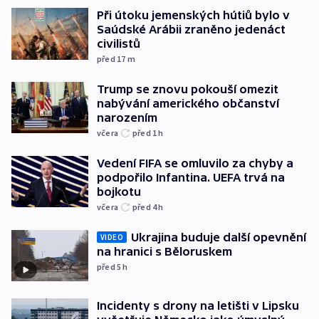
Při útoku jemenských hútiů bylo v
Saúdské Arábii zraněno jedenáct
civilistů
před 17
m
Trump se znovu pokouší omezit
nabývání amerického občanství
narozením
včera
před 1
h
Vedení FIFA se omluvilo za chyby a
podpořilo Infantina. UEFA trvá na
bojkotu
včera
před 4
h
Ukrajina buduje další opevnění
VIDEO
na hranici s Běloruskem
před 5
h
Incidenty s drony na letišti v Lipsku