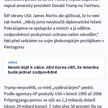
napsal americký prezident Donald Trump na Twitteru.
Šéf obrany USA James Mattis ale ujišťoval, že to není
tak horké. „Nikdy jsme nevyloučili diplomatické řešení.
Pokračujeme ve spolupráci a ministr a já sdílíme
zodpovědnost poskytnout ochranu našim národům,“
řekl před setkáním se svým jihokorejským protějškem v
Pentagonu.
ODKAZ
Nesmí dojít k válce. Jižní Korea věří, že Amerika
bude jednat zodpovědně
Trump nevysvětlil, co mínil „vyděračskými“ penězi.
Podle agentury AP poskytly USA v letech 1995 až 2008
Pchjongjangu pomoc ve výši asi 1,3 miliardy dolarů
(skoro 29 miliard korun). Z toho přes 50 procent šlo na