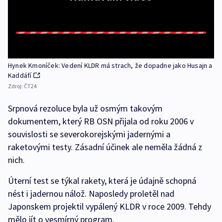
Hynek Kmoníček: Vedení KLDR má strach, že dopadne jako Husajn a
Kaddáfí
Zdroj:
ČT24
Srpnová rezoluce byla už osmým takovým
dokumentem, který RB OSN přijala od roku 2006 v
souvislosti se severokorejskými jadernými a
raketovými testy. Zásadní účinek ale neměla žádná z
nich.
Úterní test se týkal rakety, která je údajně schopná
nést i jadernou nálož. Naposledy proletěl nad
Japonskem projektil vypálený KLDR v roce 2009. Tehdy
mělo jít o vesmírný program.