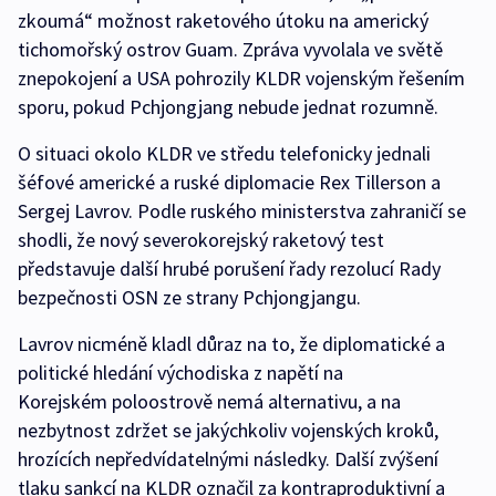
zkoumá“ možnost raketového útoku na americký
tichomořský ostrov Guam. Zpráva vyvolala ve světě
znepokojení a USA pohrozily KLDR vojenským řešením
sporu, pokud Pchjongjang nebude jednat rozumně.
O situaci okolo KLDR ve středu telefonicky jednali
šéfové americké a ruské diplomacie Rex Tillerson a
Sergej Lavrov. Podle ruského ministerstva zahraničí se
shodli, že nový severokorejský raketový test
představuje další hrubé porušení řady rezolucí Rady
bezpečnosti OSN ze strany Pchjongjangu.
Lavrov nicméně kladl důraz na to, že diplomatické a
politické hledání východiska z napětí na
Korejském poloostrově nemá alternativu, a na
nezbytnost zdržet se jakýchkoliv vojenských kroků,
hrozících nepředvídatelnými následky. Další zvýšení
tlaku sankcí na KLDR označil za kontraproduktivní a