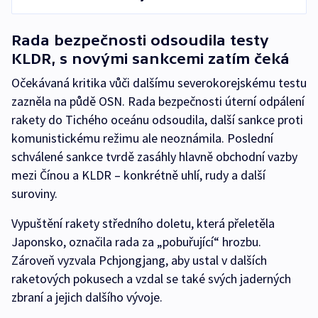
Rada bezpečnosti odsoudila testy
KLDR, s novými sankcemi zatím čeká
Očekávaná kritika vůči dalšímu severokorejskému testu
zazněla na půdě OSN. Rada bezpečnosti úterní odpálení
rakety do Tichého oceánu odsoudila, další sankce proti
komunistickému režimu ale neoznámila. Poslední
schválené sankce tvrdě zasáhly hlavně obchodní vazby
mezi Čínou a KLDR – konkrétně uhlí, rudy a další
suroviny.
Vypuštění rakety středního doletu, která přeletěla
Japonsko, označila rada za „pobuřující“ hrozbu.
Zároveň vyzvala Pchjongjang, aby ustal v dalších
raketových pokusech a vzdal se také svých jaderných
zbraní a jejich dalšího vývoje.