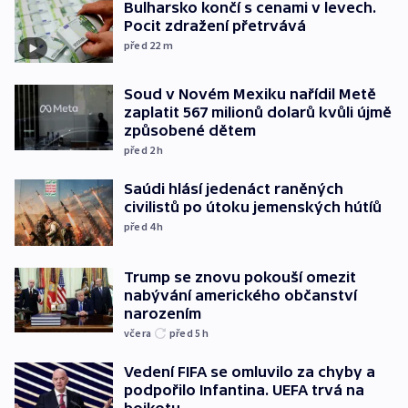
Bulharsko končí s cenami v levech.
Pocit zdražení přetrvává
před 22
m
Soud v Novém Mexiku nařídil Metě
zaplatit 567 milionů dolarů kvůli újmě
způsobené dětem
před 2
h
Saúdi hlásí jedenáct raněných
civilistů po útoku jemenských hútíů
před 4
h
Trump se znovu pokouší omezit
nabývání amerického občanství
narozením
včera
před 5
h
Vedení FIFA se omluvilo za chyby a
podpořilo Infantina. UEFA trvá na
bojkotu