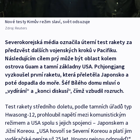
Nové testy Kimův režim slaví, svět odsuzuje
Zdroj:
Reuters
Severokorejská média označila úterní test rakety za
předzvěst dalších vojenských kroků v Pacifiku.
Následujícím cílem prý může být oblast kolem
ostrova Guam a tamní základny USA. Pchjongjang
vyzkoušel první raketu, která přeletěla Japonsko a
poté dopadla do moře. Šéf Bílého domu mluví o
„vydírání“ a „konci diskusí“, čímž vzbudil rozruch.
Test rakety středního doletu, podle tamních úřadů typ
Hwasong-12, prohloubil napětí mezi komunistickým
režimem a USA spolu s jejich spojenci – Japonskem a
Jižní Koreou. „USA hovoří se Severní Koreou a platí jim
vyděračské peníze už 25 let. Hovory nejsou odpověď!“