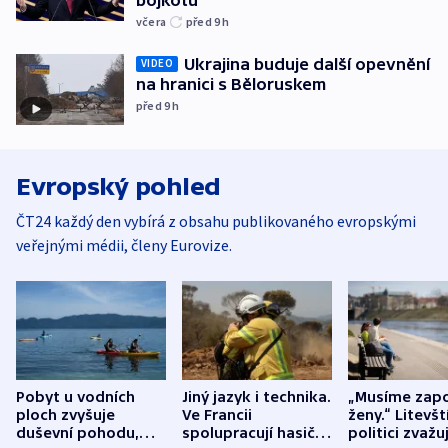
včera
před 9
h
Ukrajina buduje další opevnění
VIDEO
na hranici s Běloruskem
před 9
h
Evropský pohled
ČT24 každý den vybírá z obsahu publikovaného evropskými
veřejnými médii, členy Eurovize.
Pobyt u vodních
Jiný jazyk i technika.
„Musíme zapo
ploch zvyšuje
Ve Francii
ženy.“ Litevšt
duševní pohodu,
spolupracují hasiči z
politici zvažuj