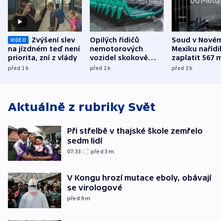
Zvýšení slev
Opilých řidičů
Soud v Nové
VIDEO
na jízdném teď není
nemotorových
Mexiku nařídi
priorita, zní z vlády
vozidel skokově
zaplatit 567 
přibylo, nejvíc ve
dolarů kvůli 
před 1
h
před 2
h
před 2
h
středních Čechách
způsobené d
Aktuálně z rubriky
Svět
Při střelbě v thajské škole zemřelo
sedm lidí
07:33
před 3
m
V Kongu hrozí mutace eboly, obávají
se virologové
před 9
m