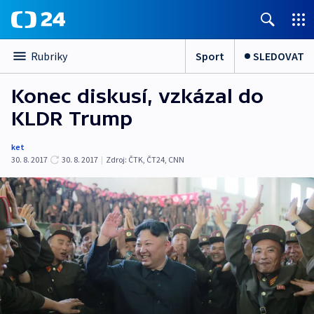
Sport
SLEDOVAT
Rubriky
Konec diskusí, vzkázal do
KLDR Trump
ket
30. 8. 2017
30. 8. 2017
|
Zdroj:
ČTK
,
ČT24
,
CNN