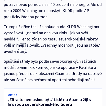
potravinovou pomoc a asi 40 procent na energie. Ale od
roku 2009 Washington neposkytl KLDR podle AP
prakticky žádnou pomoc.
Trump už dříve řekl, že pokud bude KLDR Washingtonu
vyhrožovat, „narazí na ohnivou zlobu, jakou svět
neviděl“. Tento týden po testu severokorejské rakety
volil mírnější slovník. „Všechny možnosti jsou na stole,“
uvedl v úterý.
Spuštění střely bylo podle severokorejských státních
médií „prvním krokem vojenské operace v Pacifiku a
jasnou předehrou k obsazení Guamu“. Úřady na ostrově
ale současná bezpečnostní opatření nehodlají měnit.
ODKAZ
„Zítra tu nemusíme být.“ Lidé na Guamu žijí s
hrozbou severokorejského úderu