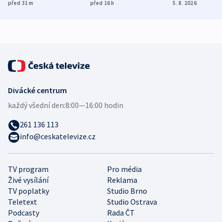
ukázala
různých zemí
dohodu o
před 31
m
před 16
h
5. 8. 2026
mezinárodní studie
demografii
Divácké centrum
každý všední den:
8:00—16:00 hodin
261 136 113
info@ceskatelevize.cz
TV program
Pro média
Živé vysílání
Reklama
TV poplatky
Studio Brno
Teletext
Studio Ostrava
Podcasty
Rada ČT