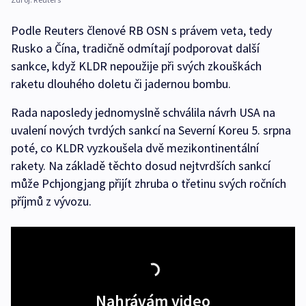
Podle Reuters členové RB OSN s právem veta, tedy
Rusko a Čína, tradičně odmítají podporovat další
sankce, když KLDR nepoužije při svých zkouškách
raketu dlouhého doletu či jadernou bombu.
Rada naposledy jednomyslně schválila návrh USA na
uvalení nových tvrdých sankcí na Severní Koreu 5. srpna
poté, co KLDR vyzkoušela dvě mezikontinentální
rakety. Na základě těchto dosud nejtvrdších sankcí
může Pchjongjang přijít zhruba o třetinu svých ročních
příjmů z vývozu.
Nahrávám video