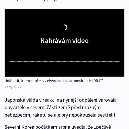
Nahrávám video
Události, komentáře s velvyslanci v Japonsku a KLDR
Zdroj:
ČT24
Japonská vláda v reakci na nynější odpálení varovala
obyvatele v severní části země před možným
nebezpečím, raketu se ale prý nepokoušela sestřelit.
Severní Korea počátkem srpna uvedla, že „pečlivě