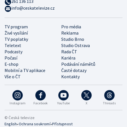
261 136 113
info@ceskatelevize.cz
TV program
Pro média
Živé vysílání
Reklama
TV poplatky
Studio Brno
Teletext
Studio Ostrava
Podcasty
Rada ČT
Počasí
Kariéra
E-shop
Podávání námětů
Mobilní a TV aplikace
Časté dotazy
Vše o ČT
Kontakty
Instagram
Facebook
YouTube
X
Threads
© Česká televize
•
•
English
Ochrana soukromí
Přístupnost