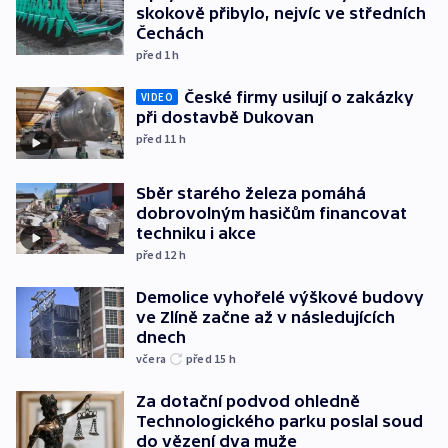
skokově přibylo, nejvíc ve středních
Čechách
před 1
h
České firmy usilují o zakázky
VIDEO
při dostavbě Dukovan
před 11
h
Sběr starého železa pomáhá
dobrovolným hasičům financovat
techniku i akce
před 12
h
Demolice vyhořelé výškové budovy
ve Zlíně začne až v následujících
dnech
včera
před 15
h
Za dotační podvod ohledně
Technologického parku poslal soud
do vězení dva muže