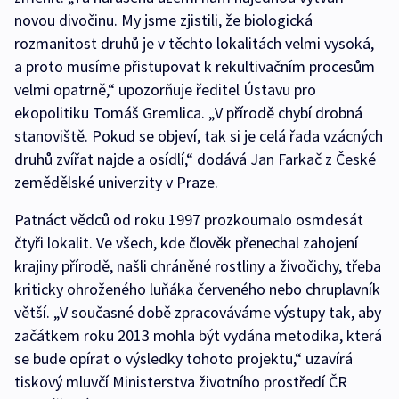
novou divočinu. My jsme zjistili, že biologická
rozmanitost druhů je v těchto lokalitách velmi vysoká,
a proto musíme přistupovat k rekultivačním procesům
velmi opatrně,“ upozorňuje ředitel Ústavu pro
ekopolitiku Tomáš Gremlica. „V přírodě chybí drobná
stanoviště. Pokud se objeví, tak si je celá řada vzácných
druhů zvířat najde a osídlí,“ dodává Jan Farkač z České
zemědělské univerzity v Praze.
Patnáct vědců od roku 1997 prozkoumalo osmdesát
čtyři lokalit. Ve všech, kde člověk přenechal zahojení
krajiny přírodě, našli chráněné rostliny a živočichy, třeba
kriticky ohroženého luňáka červeného nebo chruplavník
větší. „V současné době zpracováváme výstupy tak, aby
začátkem roku 2013 mohla být vydána metodika, která
se bude opírat o výsledky tohoto projektu,“ uzavírá
tiskový mluvčí Ministerstva životního prostředí ČR