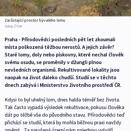
Zarůstající prostor bývalého lomu
Zdroj:
ČT24
Praha - Přírodovědci posledních pět let zkoumali
místa poškozená těžbou nerostů. A jejich závěr?
Staré lomy, doly nebo pískovny, které nechal člověk
svému osudu, se proměnily v džungli plnou
nevšedních organismů. Rekultivované lokality jsou
naopak na život daleko chudší. Studií se v těchto
dnech zabývá i Ministerstvo životního prostředí ČR.
Kdysi to byl uhelný lom, dnes halda téměř bez života.
Tak často vypadá výsledek rekultivace, pokusu člověka
dát po těžbě vše do původního stavu. Přírodovědci teď
přichází se studií, která by mohla běžnou praxi navždy
změnit. „Ta narušená území nám najednou vytváří