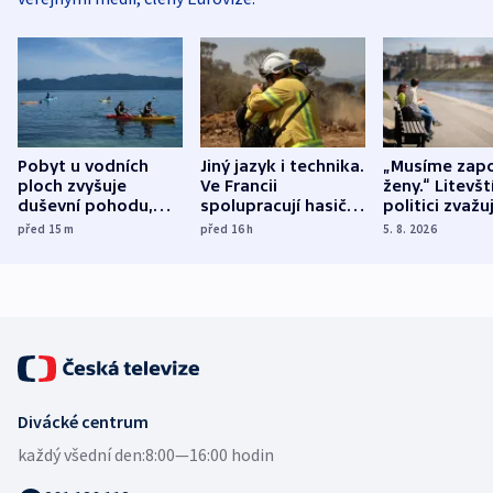
Pobyt u vodních
Jiný jazyk i technika.
„Musíme zapo
ploch zvyšuje
Ve Francii
ženy.“ Litevšt
duševní pohodu,
spolupracují hasiči z
politici zvažuj
ukázala
různých zemí
dohodu o
před 15
m
před 16
h
5. 8. 2026
mezinárodní studie
demografii
Divácké centrum
každý všední den:
8:00—16:00 hodin