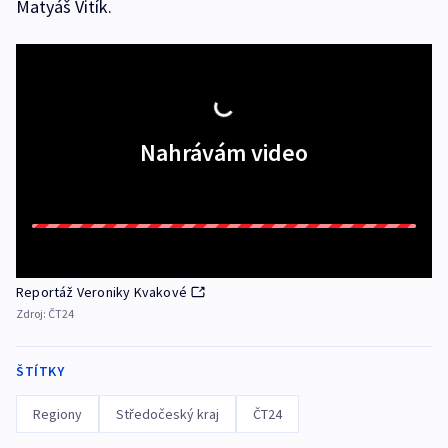
Matyáš Vitík.
Nahrávám video
Reportáž Veroniky Kvakové
Zdroj:
ČT24
ŠTÍTKY
Regiony
Středočeský kraj
ČT24