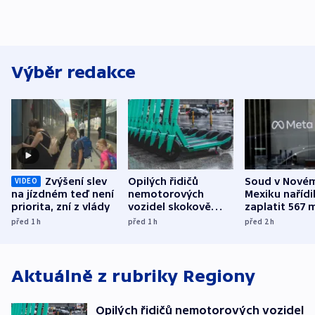
Výběr redakce
Zvýšení slev
Opilých řidičů
Soud v Nové
VIDEO
na jízdném teď není
nemotorových
Mexiku nařídi
priorita, zní z vlády
vozidel skokově
zaplatit 567 
přibylo, nejvíc ve
dolarů kvůli 
před 1
h
před 1
h
před 2
h
středních Čechách
způsobené d
Aktuálně z rubriky
Regiony
Opilých řidičů nemotorových vozidel