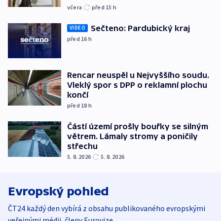
včera
před 15
h
Sečteno: Pardubický kraj
VIDEO
před 16
h
Rencar neuspěl u Nejvyššího soudu.
Vleklý spor s DPP o reklamní plochu
končí
před 18
h
Částí území prošly bouřky se silným
větrem. Lámaly stromy a poničily
střechu
5. 8. 2026
5. 8. 2026
Evropský pohled
ČT24 každý den vybírá z obsahu publikovaného evropskými
veřejnými médii, členy Eurovize.