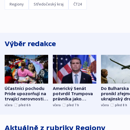
Regiony
Středočeský kraj
ČT24
Výběr redakce
Účastníci pochodu
Americký Senát
Do Bulharska
Pride upozorňují na
potvrdil Trumpova
pronikl zřejm
trvající nerovnosti i
právníka jako
ukrajinský dr
společenskou
ministra
explodoval k
včera
před 6
h
včera
před 7
h
včera
před 8
h
atmosféru
spravedlnosti
od plynovod
Aktuálně z rubriky
Regiony