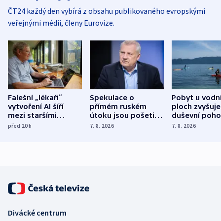
ČT24 každý den vybírá z obsahu publikovaného evropskými
veřejnými médii, členy Eurovize.
Falešní „lékaři“
Spekulace o
Pobyt u vodn
vytvoření AI šíří
přímém ruském
ploch zvyšuje
mezi staršími
útoku jsou pošetilé,
duševní poho
Poláky nebezpečné
míní estonský
ukázala
před 20
h
7. 8. 2026
7. 8. 2026
zdravotní rady
bezpečnostní
mezinárodní 
expert
Divácké centrum