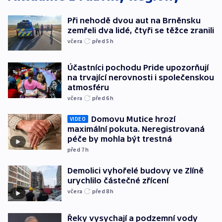
Při nehodě dvou aut na Brněnsku
zemřeli dva lidé, čtyři se těžce zranili
včera
před 5
h
Účastníci pochodu Pride upozorňují
na trvající nerovnosti i společenskou
atmosféru
včera
před 6
h
Domovu Mutice hrozí
VIDEO
maximální pokuta. Neregistrovaná
péče by mohla být trestná
před 7
h
Demolici vyhořelé budovy ve Zlíně
urychlilo částečné zřícení
včera
před 8
h
Řeky vysychají a podzemní vody