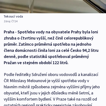
Tekoucí voda
Zdroj:
ČT24
Praha - Spotřeba vody na obyvatele Prahy byla loni
zhruba o čtvrtinu vyšší, než činil celorepublikový
průměr. Zatímco průměrná spotřeba na jednoho
člena domácnosti činila loni za celé Česko 94,2 litru
denně, podle statistiků spotřeboval průměrný
Pražan ve stejném období 122 litrů.
Podle ředitelky Sdružení oboru vodovodů a kanalizací
ČR Miloslavy Melounové je vyšší spotřeba vody v
hlavním městě způsobena zejména vyššími příjmy jeho
obyvatel, kteří jsou v jejich důsledku méně šetrní, a
vyšším komfortem bydlení. V Praze také na rozdíl od
ostatních regionů prakticky neexistuje zásobování