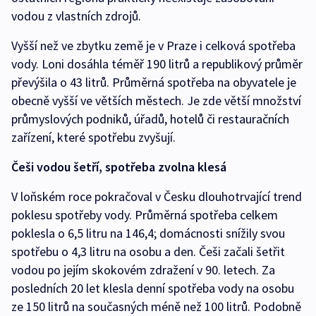
vodou z vlastních zdrojů.
Vyšší než ve zbytku země je v Praze i celková spotřeba
vody. Loni dosáhla téměř 190 litrů a republikový průměr
převýšila o 43 litrů. Průměrná spotřeba na obyvatele je
obecně vyšší ve větších městech. Je zde větší množství
průmyslových podniků, úřadů, hotelů či restauračních
zařízení, které spotřebu zvyšují.
Češi vodou šetří, spotřeba zvolna klesá
V loňském roce pokračoval v Česku dlouhotrvající trend
poklesu spotřeby vody. Průměrná spotřeba celkem
poklesla o 6,5 litru na 146,4; domácnosti snížily svou
spotřebu o 4,3 litru na osobu a den. Češi začali šetřit
vodou po jejím skokovém zdražení v 90. letech. Za
posledních 20 let klesla denní spotřeba vody na osobu
ze 150 litrů na současných méně než 100 litrů. Podobně