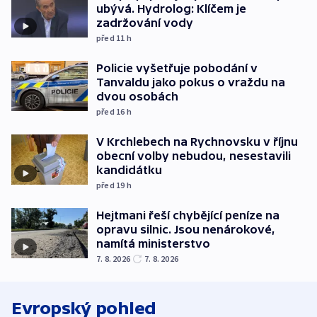
ubývá. Hydrolog: Klíčem je
zadržování vody
před 11
h
Policie vyšetřuje pobodání v
Tanvaldu jako pokus o vraždu na
dvou osobách
před 16
h
V Krchlebech na Rychnovsku v říjnu
obecní volby nebudou, nesestavili
kandidátku
před 19
h
Hejtmani řeší chybějící peníze na
opravu silnic. Jsou nenárokové,
namítá ministerstvo
7. 8. 2026
7. 8. 2026
Evropský pohled