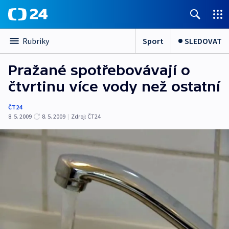
Sport
SLEDOVAT
Rubriky
Pražané spotřebovávají o
čtvrtinu více vody než ostatní
ČT24
8. 5. 2009
8. 5. 2009
|
Zdroj:
ČT24