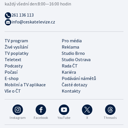
každý všední den:
8:00—16:00 hodin
261 136 113
info@ceskatelevize.cz
TV program
Pro média
Živé vysílání
Reklama
TV poplatky
Studio Brno
Teletext
Studio Ostrava
Podcasty
Rada ČT
Počasí
Kariéra
E-shop
Podávání námětů
Mobilní a TV aplikace
Časté dotazy
Vše o ČT
Kontakty
Instagram
Facebook
YouTube
X
Threads