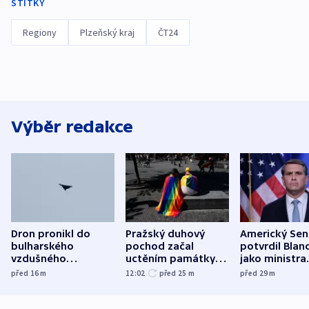
ŠTÍTKY
Regiony
Plzeňský kraj
ČT24
Výběr redakce
Dron pronikl do
Pražský duhový
Americký Sen
bulharského
pochod začal
potvrdil Blan
vzdušného
uctěním památky
jako ministra
prostoru,
obětí berlínského
spravedlnost
před 16
m
12:02
před 25
m
před 29
m
explodoval kilometr
útoku
od plynovodu