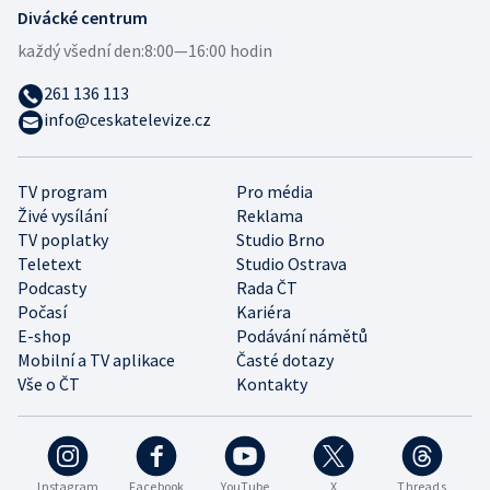
Divácké centrum
každý všední den:
8:00—16:00 hodin
261 136 113
info@ceskatelevize.cz
TV program
Pro média
Živé vysílání
Reklama
TV poplatky
Studio Brno
Teletext
Studio Ostrava
Podcasty
Rada ČT
Počasí
Kariéra
E-shop
Podávání námětů
Mobilní a TV aplikace
Časté dotazy
Vše o ČT
Kontakty
Instagram
Facebook
YouTube
X
Threads