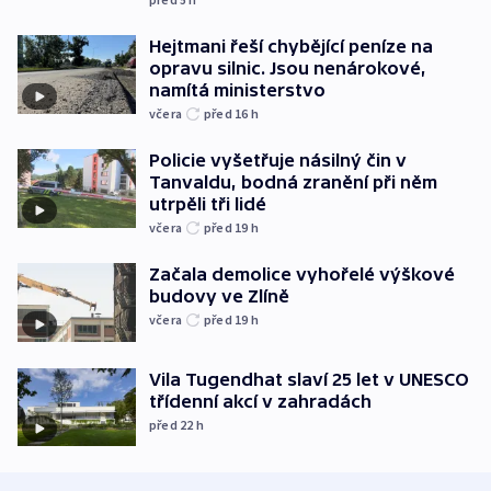
Hejtmani řeší chybějící peníze na
opravu silnic. Jsou nenárokové,
namítá ministerstvo
včera
před 16
h
Policie vyšetřuje násilný čin v
Tanvaldu, bodná zranění při něm
utrpěli tři lidé
včera
před 19
h
Začala demolice vyhořelé výškové
budovy ve Zlíně
včera
před 19
h
Vila Tugendhat slaví 25 let v UNESCO
třídenní akcí v zahradách
před 22
h