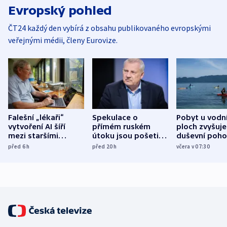
Evropský pohled
ČT24 každý den vybírá z obsahu publikovaného evropskými
veřejnými médii, členy Eurovize.
Falešní „lékaři“
Spekulace o
Pobyt u vodn
vytvoření AI šíří
přímém ruském
ploch zvyšuje
mezi staršími
útoku jsou pošetilé,
duševní poho
Poláky nebezpečné
míní estonský
ukázala
před 6
h
před 20
h
včera v 07:30
zdravotní rady
bezpečnostní
mezinárodní 
expert