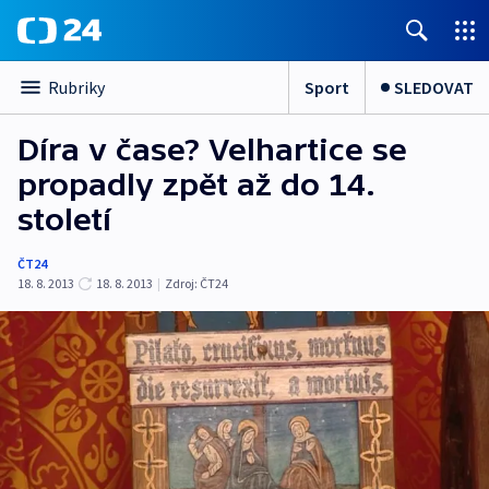
Sport
SLEDOVAT
Rubriky
Díra v čase? Velhartice se
propadly zpět až do 14.
století
ČT24
18. 8. 2013
18. 8. 2013
|
Zdroj:
ČT24