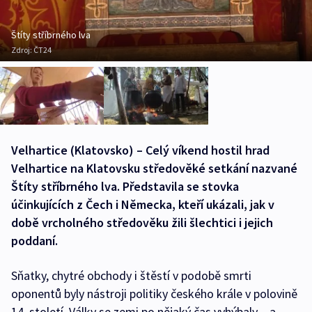
Štíty stříbrného lva
Zdroj:
ČT24
Velhartice (Klatovsko) – Celý víkend hostil hrad
Velhartice na Klatovsku středověké setkání nazvané
Štíty stříbrného lva. Představila se stovka
účinkujících z Čech i Německa, kteří ukázali, jak v
době vrcholného středověku žili šlechtici i jejich
poddaní.
Sňatky, chytré obchody i štěstí v podobě smrti
oponentů byly nástroji politiky českého krále v polovině
14. století. Války se zemi po nějaký čas vyhýbaly – a