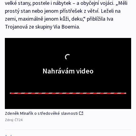
velké stany, postele i nábytek – a obyčejní vojáci. „Měli
prostý stan nebo jenom přístřešek z větví. Leželi na
zemi, maximálně jenom kůži, deku,“ přiblížila Iva
Trojanová ze skupiny Via Boemia.
Nahrávám video
Zdeněk Mlnařík o středověké slavnosti
Zdroj:
ČT24