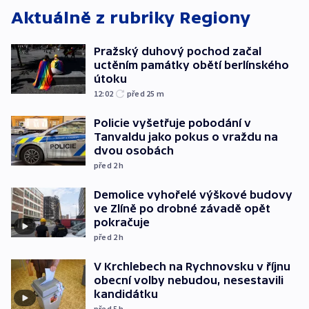
Aktuálně z rubriky
Regiony
Pražský duhový pochod začal
uctěním památky obětí berlínského
útoku
12:02
před 25
m
Policie vyšetřuje pobodání v
Tanvaldu jako pokus o vraždu na
dvou osobách
před 2
h
Demolice vyhořelé výškové budovy
ve Zlíně po drobné závadě opět
pokračuje
před 2
h
V Krchlebech na Rychnovsku v říjnu
obecní volby nebudou, nesestavili
kandidátku
před 5
h