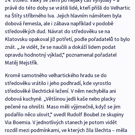
právě do této doby se vrátili lidé, kteří přišli do Velhartic
na Štíty stříbrného lva. Jejich hlavním námětem byla
dobová řemesla, ale i zábava například v podobě
středověkých dud. Návrat do středověku se na
Klatovsku opakoval již potřetí, podle pořadatelů to bylo
znát. „Je vidět, že se naučili a dokáží lidem podat
opravdu hodnotný výklad,“ poznamenal pořadatel
Matěj Mejstřík.
Kromě samotného velhartického hradu se do
středověku vrátilo i jeho podhradí, kde vyrostlo
středověké šlechtické ležení. V něm nechyběla ani
dobová kuchyně. „Většinou jedli kaše nebo placky
pečené na ohništi. Maso měli výjimečně, když se jim
podařilo něco ulovit,“ uvedl Rudolf Boubel ze skupiny
Via Boemia. V jednotlivých stanech je potom vidět
rozdíl mezi podmínkami, ve kterých žila šlechta – měla