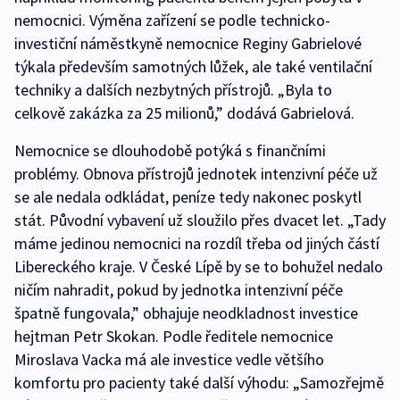
nemocnici. Výměna zařízení se podle technicko-
investiční náměstkyně nemocnice Reginy Gabrielové
týkala především samotných lůžek, ale také ventilační
techniky a dalších nezbytných přístrojů. „Byla to
celkově zakázka za 25 milionů,” dodává Gabrielová.
Nemocnice se dlouhodobě potýká s finančními
problémy. Obnova přístrojů jednotek intenzivní péče už
se ale nedala odkládat, peníze tedy nakonec poskytl
stát. Původní vybavení už sloužilo přes dvacet let. „Tady
máme jedinou nemocnici na rozdíl třeba od jiných částí
Libereckého kraje. V České Lípě by se to bohužel nedalo
ničím nahradit, pokud by jednotka intenzivní péče
špatně fungovala,” obhajuje neodkladnost investice
hejtman Petr Skokan. Podle ředitele nemocnice
Miroslava Vacka má ale investice vedle většího
komfortu pro pacienty také další výhodu: „Samozřejmě