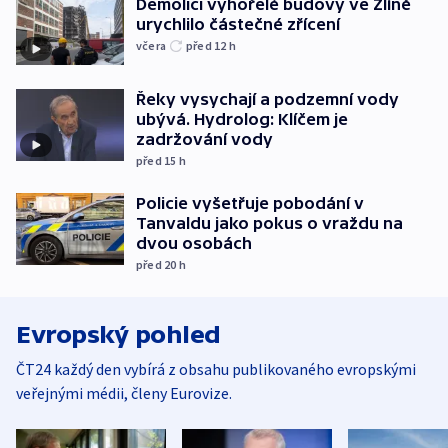
Demolici vyhořelé budovy ve Zlíně
urychlilo částečné zřícení
včera
před 12
h
Řeky vysychají a podzemní vody
ubývá. Hydrolog: Klíčem je
zadržování vody
před 15
h
Policie vyšetřuje pobodání v
Tanvaldu jako pokus o vraždu na
dvou osobách
před 20
h
Evropský pohled
ČT24 každý den vybírá z obsahu publikovaného evropskými
veřejnými médii, členy Eurovize.