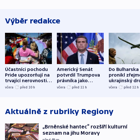
Výběr redakce
Účastníci pochodu
Americký Senát
Do Bulharska
Pride upozorňují na
potvrdil Trumpova
pronikl zřejm
trvající nerovnosti i
právníka jako
ukrajinský dr
společenskou
ministra
explodoval k
včera
před 10
h
včera
před 11
h
včera
před 12
h
atmosféru
spravedlnosti
od plynovod
Aktuálně z rubriky
Regiony
„Brněnské hantec“ rozšíří kulturní
seznam na jihu Moravy
před 49
m