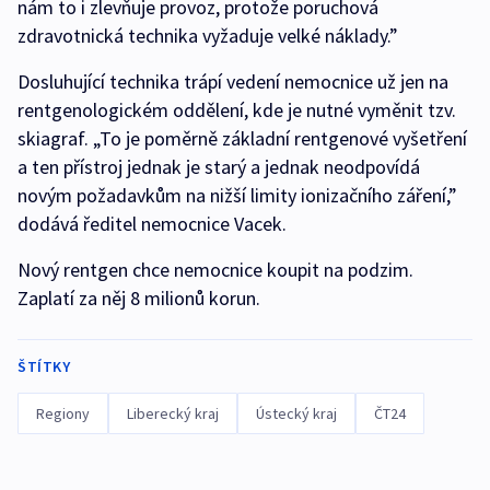
nám to i zlevňuje provoz, protože poruchová
zdravotnická technika vyžaduje velké náklady.”
Dosluhující technika trápí vedení nemocnice už jen na
rentgenologickém oddělení, kde je nutné vyměnit tzv.
skiagraf. „To je poměrně základní rentgenové vyšetření
a ten přístroj jednak je starý a jednak neodpovídá
novým požadavkům na nižší limity ionizačního záření,”
dodává ředitel nemocnice Vacek.
Nový rentgen chce nemocnice koupit na podzim.
Zaplatí za něj 8 milionů korun.
ŠTÍTKY
Regiony
Liberecký kraj
Ústecký kraj
ČT24