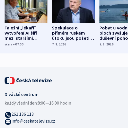
Falešní „lékaři“
Spekulace o
Pobyt u vodn
vytvoření AI šíří
přímém ruském
ploch zvyšuje
mezi staršími
útoku jsou pošetilé,
duševní poho
Poláky nebezpečné
míní estonský
ukázala
včera v 07:00
7. 8. 2026
7. 8. 2026
zdravotní rady
bezpečnostní
mezinárodní 
expert
Divácké centrum
každý všední den:
8:00—16:00 hodin
261 136 113
info@ceskatelevize.cz