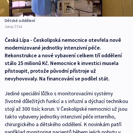
Dětské oddělení
Zdroj:
ČT24
Česká Lípa - Českolipská nemocnice otevřela nově
modernizované jednotky intenzivní péče.
Rekonstrukce a nové vybavení celkem tří oddělení
stálo 25 milionů Kč. Nemocnice k investici musela
přistoupit, protože původní přístroje už
nevyhovovaly. Na financování se podílel stát.
Jediné speciální lůžko s monitorovacími systémy
životně důležitých funkcí a s infuzní a dýchací technikou
stojí až 300 tisíc korun. V Českolipské nemocnici už jsou
takto vybaveny jednotky intenzivní péče interního,
chirurgického a dětského oddělení. K novinkám patří
například monitoring pacientů během jejich pobytu v