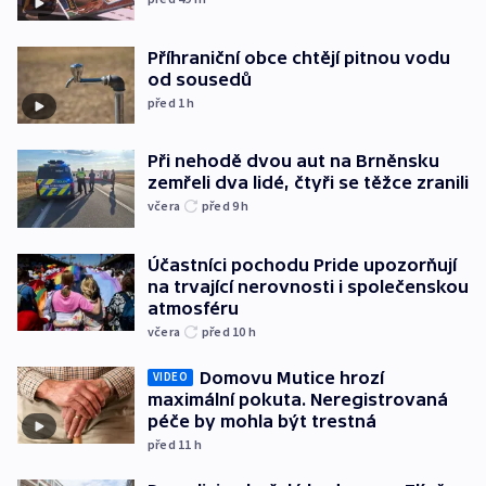
Příhraniční obce chtějí pitnou vodu
od sousedů
před 1
h
Při nehodě dvou aut na Brněnsku
zemřeli dva lidé, čtyři se těžce zranili
včera
před 9
h
Účastníci pochodu Pride upozorňují
na trvající nerovnosti i společenskou
atmosféru
včera
před 10
h
Domovu Mutice hrozí
VIDEO
maximální pokuta. Neregistrovaná
péče by mohla být trestná
před 11
h