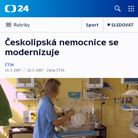
Sport
SLEDOVAT
Rubriky
Českolipská nemocnice se
modernizuje
ČT24
15. 3. 2007
15. 3. 2007
|
Zdroj:
ČT24