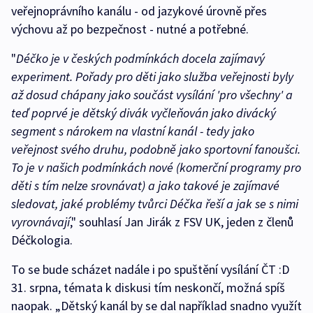
veřejnoprávního kanálu - od jazykové úrovně přes
výchovu až po bezpečnost - nutné a potřebné.
"
Déčko je v českých podmínkách docela zajímavý
experiment. Pořady pro děti jako služba veřejnosti byly
až dosud chápany jako součást vysílání 'pro všechny' a
teď poprvé je dětský divák vyčleňován jako divácký
segment s nárokem na vlastní kanál - tedy jako
veřejnost svého druhu, podobně jako sportovní fanoušci.
To je v našich podmínkách nové (komerční programy pro
děti s tím nelze srovnávat) a jako takové je zajímavé
sledovat, jaké problémy tvůrci Déčka řeší a jak se s nimi
vyrovnávají
," souhlasí Jan Jirák z FSV UK, jeden z členů
Déčkologia.
To se bude scházet nadále i po spuštění vysílání ČT :D
31. srpna, témata k diskusi tím neskončí, možná spíš
naopak. „Dětský kanál by se dal například snadno využít