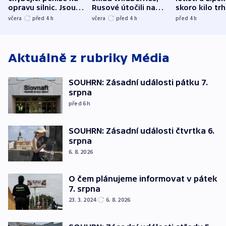
opravu silnic. Jsou
Rusové útočili na
skoro kilo trh
nenárokové, namítá
trh, hasiče či
indicie ukazuj
včera
před 4
h
včera
před 4
h
před 4
h
ministerstvo
stadion
Rusko
Aktuálně z rubriky
Média
SOUHRN: Zásadní události pátku 7.
srpna
před 6
h
SOUHRN: Zásadní události čtvrtka 6.
srpna
6. 8. 2026
O čem plánujeme informovat v pátek
7. srpna
23. 3. 2024
6. 8. 2026