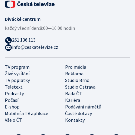
Divácké centrum
každý všední den:
8:00—16:00 hodin
261 136 113
info@ceskatelevize.cz
TV program
Pro média
Živé vysílání
Reklama
TV poplatky
Studio Brno
Teletext
Studio Ostrava
Podcasty
Rada ČT
Počasí
Kariéra
E-shop
Podávání námětů
Mobilní a TV aplikace
Časté dotazy
Vše o ČT
Kontakty