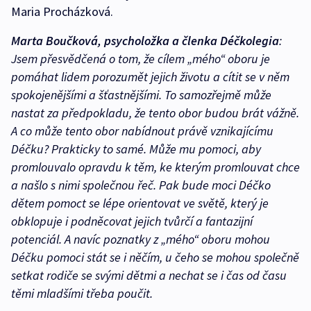
Maria Procházková.
Marta Boučková, psycholožka a členka Déčkolegia
:
Jsem přesvědčená o tom, že cílem „mého“ oboru je
pomáhat lidem porozumět jejich životu a cítit se v něm
spokojenějšími a šťastnějšími. To samozřejmě může
nastat za předpokladu, že tento obor budou brát vážně.
A co může tento obor nabídnout právě vznikajícímu
Déčku? Prakticky to samé. Může mu pomoci, aby
promlouvalo opravdu k těm, ke kterým promlouvat chce
a našlo s nimi společnou řeč. Pak bude moci Déčko
dětem pomoct se lépe orientovat ve světě, který je
obklopuje i podněcovat jejich tvůrčí a fantazijní
potenciál. A navíc poznatky z „mého“ oboru mohou
Déčku pomoci stát se i něčím, u čeho se mohou společně
setkat rodiče se svými dětmi a nechat se i čas od času
těmi mladšími třeba poučit.