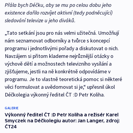
Přála bych Déčku, aby se mu po celou dobu jeho
existence dařilo rozvíjet aktivní (tedy podněcující)
sledování televize u jeho diváků.
„Tato setkání jsou pro nás velmi užitečná. Umožňují
nám seznamovat odborníky a tvůrce s koncepcí
programu i jednotlivými pořady a diskutovat o nich.
Navzájem si přitom klademe nejrůznější otázky o
výchově dětí a možnostech televizního vysílání a
zjišťujeme, jestli na ně konkrétně odpovídáme v
programu. Je to vlastně teoretická pomoc si některé
věci formulovat a uvědomovat si je,“ upřesnil úkol
Déčkolegia výkonný ředitel ČT :D Petr Koliha.
GALERIE
Výkonný ředitel ČT :D Petr Koliha a režisér Karel
Smyczek na Déčkolegiu autor: Jan Langer, zdroj:
ČT24