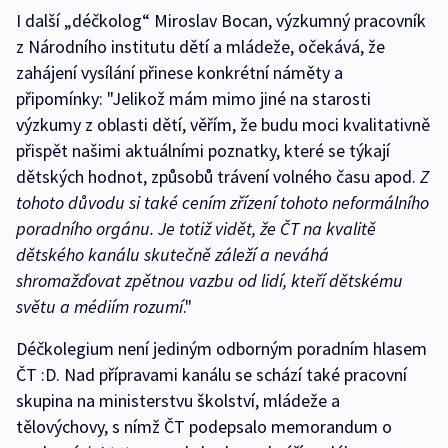
I další „déčkolog“ Miroslav Bocan, výzkumný pracovník
z Národního institutu dětí a mládeže, očekává, že
zahájení vysílání přinese konkrétní náměty a
připomínky: "Jelikož mám mimo jiné na starosti
výzkumy z oblasti dětí, věřím, že budu moci kvalitativně
přispět našimi aktuálními poznatky, které se týkají
dětských hodnot, způsobů trávení volného času apod.
Z
tohoto důvodu si také cením zřízení tohoto neformálního
poradního orgánu. Je totiž vidět, že ČT na kvalitě
dětského kanálu skutečně záleží a neváhá
shromažďovat zpětnou vazbu od lidí, kteří dětskému
světu a médiím rozumí
."
Déčkolegium není jediným odborným poradním hlasem
ČT :D. Nad přípravami kanálu se schází také pracovní
skupina na ministerstvu školství, mládeže a
tělovýchovy, s nímž ČT podepsalo memorandum o