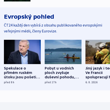
Evropský pohled
ČT24 každý den vybírá z obsahu publikovaného evropskými
veřejnými médii, členy Eurovize.
Spekulace o
Pobyt u vodních
Jiný jazyk i t
přímém ruském
ploch zvyšuje
Ve Francii
útoku jsou pošetilé,
duševní pohodu,
spolupracují h
míní estonský
ukázala
různých zemí
před 8
h
před 17
h
6. 8. 2026
bezpečnostní
mezinárodní studie
expert