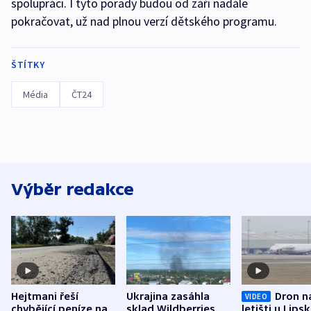
spolupráci. I tyto porady budou od září nadále
pokračovat, už nad plnou verzí dětského programu.
ŠTÍTKY
Média
ČT24
Výběr redakce
Hejtmani řeší
Ukrajina zasáhla
Dron n
VIDEO
chybějící peníze na
sklad Wildberries,
letišti u Lips