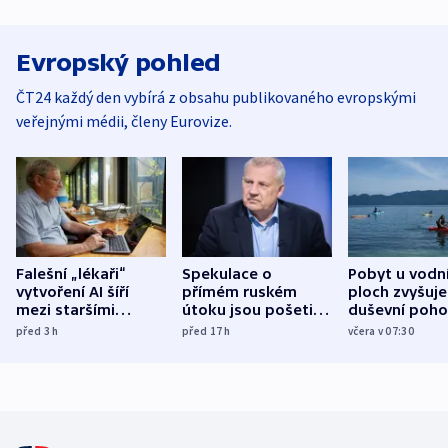
Evropský pohled
ČT24 každý den vybírá z obsahu publikovaného evropskými
veřejnými médii, členy Eurovize.
Falešní „lékaři“
Spekulace o
Pobyt u vodn
vytvoření AI šíří
přímém ruském
ploch zvyšuje
mezi staršími
útoku jsou pošetilé,
duševní poho
Poláky nebezpečné
míní estonský
ukázala
před 3
h
před 17
h
včera v 07:30
zdravotní rady
bezpečnostní
mezinárodní 
expert