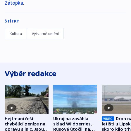
Zátopka
.
ŠTÍTKY
Kultura
Výtvarné umění
Výběr redakce
Hejtmani řeší
Ukrajina zasáhla
Dron n
VIDEO
chybějící peníze na
sklad Wildberries,
letišti u Lips
opravu silnic. Jsou
Rusové útočili na
skoro kilo trh