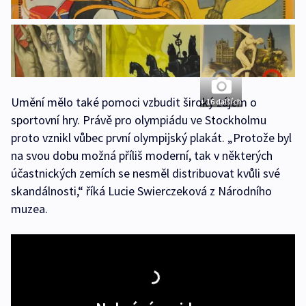
Umění mělo také pomoci vzbudit široký zájem o
+ 16 dalších
sportovní hry. Právě pro olympiádu ve Stockholmu
proto vznikl vůbec první olympijský plakát. „Protože byl
na svou dobu možná příliš moderní, tak v některých
účastnických zemích se nesměl distribuovat kvůli své
skandálnosti,“ říká Lucie Swierczeková z Národního
muzea.