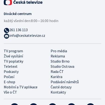
Divácké centrum
každý všední den:
8:00—16:00 hodin
261 136 113
info@ceskatelevize.cz
TV program
Pro média
Živé vysílání
Reklama
TV poplatky
Studio Brno
Teletext
Studio Ostrava
Podcasty
Rada ČT
Počasí
Kariéra
E-shop
Podávání námětů
Mobilní a TV aplikace
Časté dotazy
Vše o ČT
Kontakty