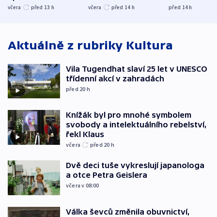
nenárokové, namítá
trh, hasiče či
indicie ukazuj
včera
před 13
h
včera
před 14
h
před 14
h
ministerstvo
stadion
Rusko
Aktuálně z rubriky
Kultura
Vila Tugendhat slaví 25 let v UNESCO
třídenní akcí v zahradách
před 20
h
Knížák byl pro mnohé symbolem
svobody a intelektuálního rebelství,
řekl Klaus
včera
před 20
h
Dvě deci tuše vykreslují japanologa
a otce Petra Geislera
včera v 08:00
Válka ševců změnila obuvnictví,