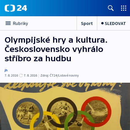
Sport
SLEDOVAT
Rubriky
Olympijské hry a kultura.
Československo vyhrálo
stříbro za hudbu
jh
7. 8. 2016
7. 8. 2016
|
Zdroj:
ČT24/Lidové noviny