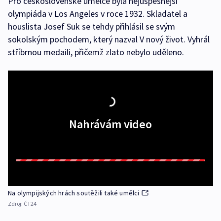
Pro československé umělce byla nejúspěšnější
olympiáda v Los Angeles v roce 1932. Skladatel a
houslista Josef Suk se tehdy přihlásil se svým
sokolským pochodem, který nazval V nový život. Vyhrál
stříbrnou medaili, přičemž zlato nebylo uděleno.
Nahrávám video
Na olympijských hrách soutěžili také umělci
Zdroj:
ČT24