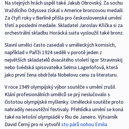
Na stejných hrách uspěl také Jakub Obrovský. Za sochu
Vraždícího Odyssea získal v Americe bronzovou medaili.
Za čtyři roky v Berlíně přišla pro československé umění
třetí a poslední medaile. Skladatel Jaroslav Křička si za
orchestrální skladbu Horácká suita vysloužil také bronz.
Slavní umělci často zasedali v uměleckých komisích,
například v Paříži 1924 seděli v porotě jeden z
největších skladatelů dvacátého století Igor Stravinskij
nebo švédská spisovatelka Selma Lagerlöfová, která
jako první žena obdržela Nobelovu cenu za literaturu.
V roce 1949 olympijský výbor soutěže v umění zrušil.
Klání profesionálních umělců se prý neslučovalo s
čistotou olympijské myšlenky. Umělecké soutěže proto
nahradily nesoutěžní festivaly. Přehlídka umění se koná
také na letošní olympiádě v Riu de Janeiro. Výtvarník
David Černý pro ni vytvořil
sto párů nohou Emila