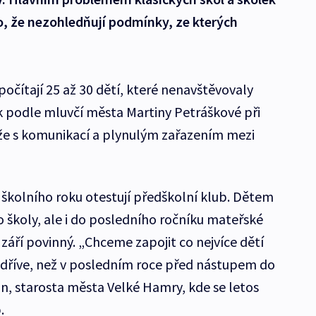
to, že nezohledňují podmínky, ze kterých
očítají 25 až 30 dětí, které nenavštěvovaly
 podle mluvčí města Martiny Petráškové při
íže s komunikací a plynulým zařazením mezi
 školního roku otestují předškolní klub. Dětem
 školy, ale i do posledního ročníku mateřské
 září povinný. „Chceme zapojit co nejvíce dětí
 dříve, než v posledním roce před nástupem do
an, starosta města Velké Hamry, kde se letos
.