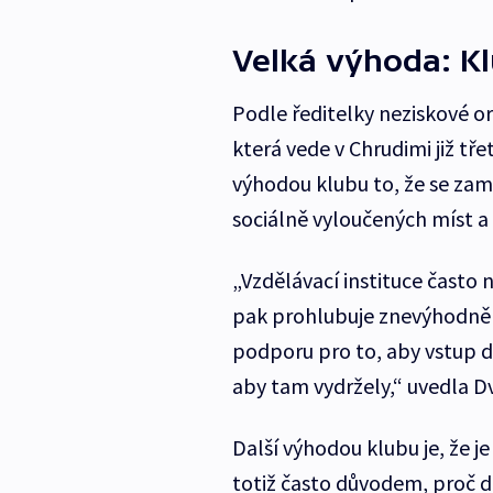
Velká výhoda: K
Podle ředitelky neziskové 
která vede v Chrudimi již tř
výhodou klubu to, že se zamě
sociálně vyloučených míst a 
„Vzdělávací instituce často 
pak prohlubuje znevýhodněn
podporu pro to, aby vstup d
aby tam vydržely,“ uvedla D
Další výhodou klubu je, že j
totiž často důvodem, proč dít