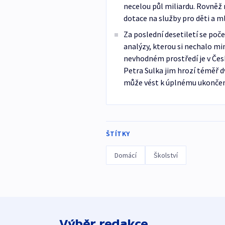
necelou půl miliardu. Rovněž
dotace na služby pro děti a mlá
Za poslední desetiletí se poč
analýzy, kterou si nechalo min
nevhodném prostředí je v Česk
Petra Sulka jim hrozí téměř d
může vést k úplnému ukončení
ŠTÍTKY
Domácí
Školství
Výběr redakce