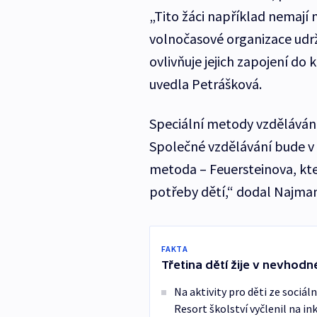
„Tito žáci například nemají
volnočasové organizace udrž
ovlivňuje jejich zapojení do
uvedla Petrášková.
Speciální metody vzdělávání 
Společné vzdělávání bude v
metoda – Feuersteinova, kter
potřeby dětí,“ dodal Najman
FAKTA
Třetina dětí žije v nevhod
Na aktivity pro děti ze sociál
Resort školství vyčlenil na in