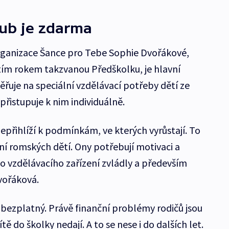
lub je zdarma
organizace Šance pro Tebe Sophie Dvořákové,
etím rokem takzvanou Předškolku, je hlavní
řuje na speciální vzdělávací potřeby dětí ze
přistupuje k nim individuálně.
nepřihlíží k podmínkám, ve kterých vyrůstají. To
í romských dětí. Ony potřebují motivaci a
o vzdělávacího zařízení zvládly a především
vořáková.
e bezplatný. Právě finanční problémy rodičů jsou
ě do školky nedají. A to se nese i do dalších let.