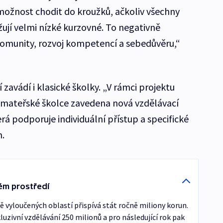
 možnost chodit do kroužků, ačkoliv všechny
ují velmi nízké kurzovné. To negativně
 komunity, rozvoj kompetencí a sebedůvěru,“
zavádí i klasické školky. „V rámci projektu
 mateřské školce zavedena nová vzdělávací
á podporuje individuální přístup a specifické
.
ném prostředí
ně vyloučených oblastí přispívá stát ročně miliony korun.
kluzivní vzdělávání 250 milionů a pro následující rok pak