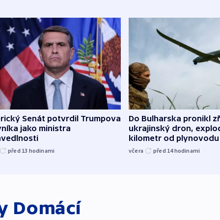
rický Senát potvrdil Trumpova
Do Bulharska pronikl z
níka jako ministra
ukrajinský dron, explo
avedlnosti
kilometr od plynovodu
před 13
hodinami
včera
před 14
hodinami
ky
Domácí