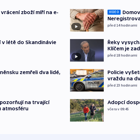
vrácení zboží míří na e-
Domovu
VIDEO
Neregistrova
před 14
hodinami
í v létě do Skandinávie
Řeky vysycha
Klíčem je za
před 18
hodinami
něnsku zemřeli dva lidé,
Policie vyše
vraždu na d
před 23
hodinami
ozorňují na trvající
Adopcí dospě
u atmosféru
včera v 09:45