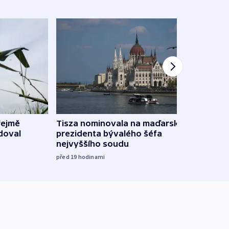
řejmě
Tisza nominovala na maďarského
Ruský
doval
prezidenta bývalého šéfa
čtyři 
nejvyššího soudu
včera
před 19
hodinami