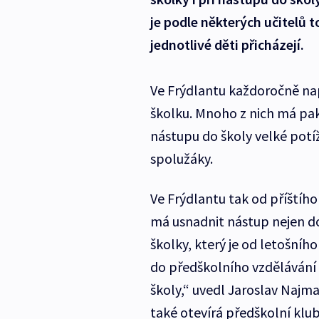
je podle některých učitelů 
jednotlivé děti přicházejí.
Ve Frýdlantu každoročně nap
školku. Mnoho z nich má pak
nástupu do školy velké pot
spolužáky.
Ve Frýdlantu tak od příštího
má usnadnit nástup nejen do
školky, který je od letošního
do předškolního vzdělávání
školy,“ uvedl Jaroslav Najm
také otevírá předškolní klub