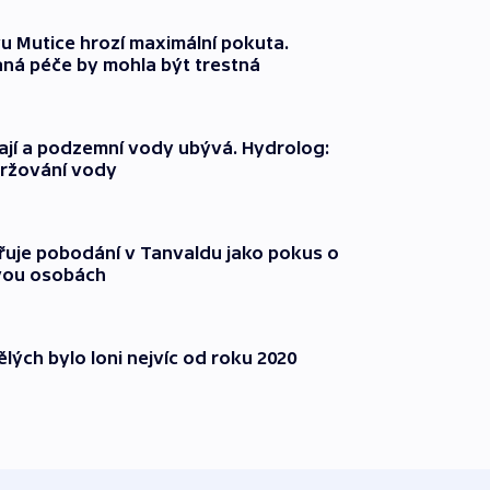
 Mutice hrozí maximální pokuta.
ná péče by mohla být trestná
jí a podzemní vody ubývá. Hydrolog:
držování vody
třuje pobodání v Tanvaldu jako pokus o
vou osobách
lých bylo loni nejvíc od roku 2020