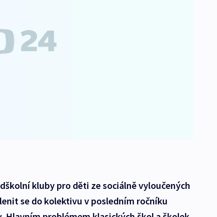
dškolní kluby pro děti ze sociálně vyloučených
lenit se do kolektivu v posledním ročníku
ly. Hlavním problémem klasických škol a školek