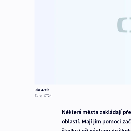
obrázek
Zdroj:
ČT24
Některá města zakládají pře
oblastí. Mají jim pomoci zač
školky i při nástupu do ško