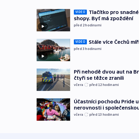
Tlačítko pro snadné 
VIDEO
shopy. Byť má zpoždění
před 2
hodinami
Stále více Čechů míř
VIDEO
před 3
hodinami
Při nehodě dvou aut na Br
čtyři se těžce zranili
včera
před 12
hodinami
Účastníci pochodu Pride up
nerovnosti i společensko
včera
před 13
hodinami