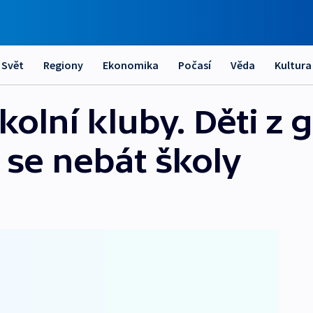
Svět
Regiony
Ekonomika
Počasí
Věda
Kultura
kolní kluby. Děti z 
 se nebát školy