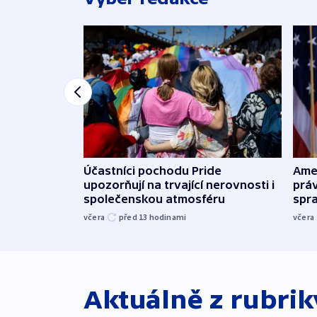
Účastníci pochodu Pride
Ame
upozorňují na trvající nerovnosti i
práv
společenskou atmosféru
spr
včera
před 13
hodinami
včera
Aktuálně z rubri