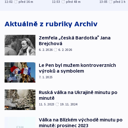
společenskou
ministra
explodoval k
12:02
před 16
m
12:53
před 48
m
13:05
před 1
h
atmosféru
spravedlnosti
od plynovod
Aktuálně z rubriky
Archiv
Zemřela „česká Bardotka“ Jana
Brejchová
6. 2. 2026
6. 2. 2026
Le Pen byl mužem kontroverzních
výroků a symbolem
7. 1. 2025
Ruská válka na Ukrajině minutu po
minutě
11. 5. 2023
19. 11. 2024
Válka na Blízkém východě minutu po
minutě: prosinec 2023