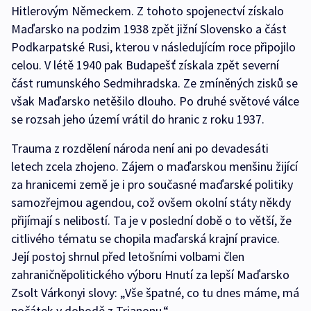
Hitlerovým Německem. Z tohoto spojenectví získalo
Maďarsko na podzim 1938 zpět jižní Slovensko a část
Podkarpatské Rusi, kterou v následujícím roce připojilo
celou. V létě 1940 pak Budapešť získala zpět severní
část rumunského Sedmihradska. Ze zmíněných zisků se
však Maďarsko netěšilo dlouho. Po druhé světové válce
se rozsah jeho území vrátil do hranic z roku 1937.
Trauma z rozdělení národa není ani po devadesáti
letech zcela zhojeno. Zájem o maďarskou menšinu žijící
za hranicemi země je i pro současné maďarské politiky
samozřejmou agendou, což ovšem okolní státy někdy
přijímají s nelibostí. Ta je v poslední době o to větší, že
citlivého tématu se chopila maďarská krajní pravice.
Její postoj shrnul před letošními volbami člen
zahraničněpolitického výboru Hnutí za lepší Maďarsko
Zsolt Várkonyi slovy: „Vše špatné, co tu dnes máme, má
počátek v dohodě z Trianonu.“