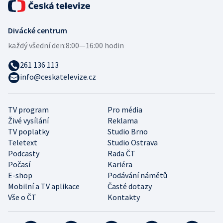
Divácké centrum
každý všední den:
8:00—16:00 hodin
261 136 113
info@ceskatelevize.cz
TV program
Pro média
Živé vysílání
Reklama
TV poplatky
Studio Brno
Teletext
Studio Ostrava
Podcasty
Rada ČT
Počasí
Kariéra
E-shop
Podávání námětů
Mobilní a TV aplikace
Časté dotazy
Vše o ČT
Kontakty