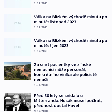
1. 12. 2023
Válka na Blízkém východě minutu po
minutě: listopad 2023
1. 12. 2023
Válka na Blízkém východě minutu po
minutě: říjen 2023
1. 12. 2023
Za smrt pacientky ve zlínské
nemocnici může personál,
konkrétního viníka ale policisté
nenašli
16. 1. 2020
Před 30 lety se snídalo u
Mitterranda. Husák musel počkat,
přednost dostal Havel
9. 12. 2018