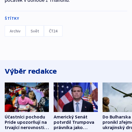
ŠTÍTKY
Archiv
Svět
ČT24
Výběr redakce
Účastníci pochodu
Americký Senát
Do Bulharska
Pride upozorňují na
potvrdil Trumpova
pronikl zřejm
trvající nerovnosti i
právníka jako
ukrajinský dr