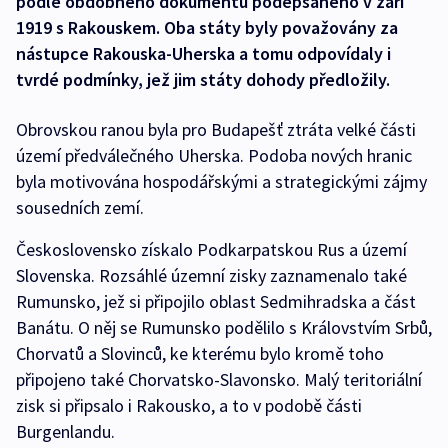
podle obdobného dokumentu podepsaného v září
1919 s Rakouskem. Oba státy byly považovány za
nástupce Rakouska-Uherska a tomu odpovídaly i
tvrdé podmínky, jež jim státy dohody předložily.
Obrovskou ranou byla pro Budapešť ztráta velké části
území předválečného Uherska. Podoba nových hranic
byla motivována hospodářskými a strategickými zájmy
sousedních zemí.
Československo získalo Podkarpatskou Rus a území
Slovenska. Rozsáhlé územní zisky zaznamenalo také
Rumunsko, jež si připojilo oblast Sedmihradska a část
Banátu. O něj se Rumunsko podělilo s Královstvím Srbů,
Chorvatů a Slovinců, ke kterému bylo kromě toho
připojeno také Chorvatsko-Slavonsko. Malý teritoriální
zisk si připsalo i Rakousko, a to v podobě části
Burgenlandu.