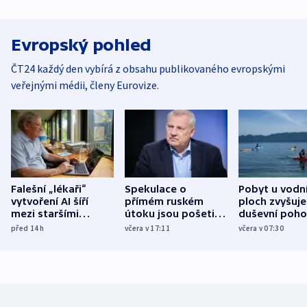
Evropský pohled
ČT24 každý den vybírá z obsahu publikovaného evropskými
veřejnými médii, členy Eurovize.
Falešní „lékaři“
Spekulace o
Pobyt u vodn
vytvoření AI šíří
přímém ruském
ploch zvyšuje
mezi staršími
útoku jsou pošetilé,
duševní poho
Poláky nebezpečné
míní estonský
ukázala
před 14
h
včera v 17:11
včera v 07:30
zdravotní rady
bezpečnostní
mezinárodní 
expert