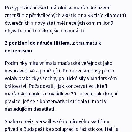
Po vypořádání všech nároků se maďarské území
zmenšilo z předválečných 280 tisíc na 93 tisíc kilometrů
čtverečních a nový stát měl necelých osm milionů
obyvatel místo někdejších osmnácti.
Z ponížení do náruče Hitlera, z traumatu k
extremismu
Podmínky míru vnímala maďarská veřejnost jako
nespravedlivé a ponižující. Po revizi smlouvy proto
volaly prakticky všechny politické síly v Maďarském
království. Požadovali ji jak konzervativci, kteří
maďarskou politiku ovládli ve 20. letech, tak i krajní
pravice, jež se s konzervativci střídala u moci v
následujícím desetiletí.
Snaha o revizi versailleského mírového systému
přivedla Budapešť ke spolupráci s fašistickou Itálií a