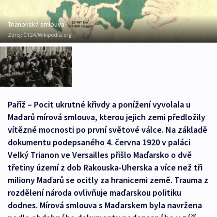
Trianonská smlouva
Zdroj:
ČT24/Wikipedia.org
Paříž – Pocit ukrutné křivdy a ponížení vyvolala u
Maďarů mírová smlouva, kterou jejich zemi předložily
vítězné mocnosti po první světové válce. Na základě
dokumentu podepsaného 4. června 1920 v paláci
Velký Trianon ve Versailles přišlo Maďarsko o dvě
třetiny území z dob Rakouska-Uherska a více než tři
miliony Maďarů se ocitly za hranicemi země. Trauma z
rozdělení národa ovlivňuje maďarskou politiku
dodnes. Mírová smlouva s Maďarskem byla navržena