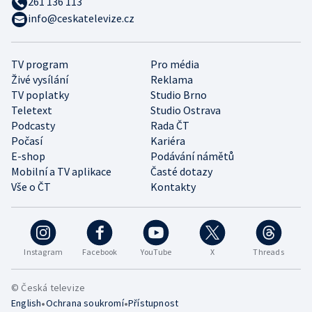
261 136 113
info@ceskatelevize.cz
TV program
Pro média
Živé vysílání
Reklama
TV poplatky
Studio Brno
Teletext
Studio Ostrava
Podcasty
Rada ČT
Počasí
Kariéra
E-shop
Podávání námětů
Mobilní a TV aplikace
Časté dotazy
Vše o ČT
Kontakty
Instagram
Facebook
YouTube
X
Threads
© Česká televize
•
•
English
Ochrana soukromí
Přístupnost