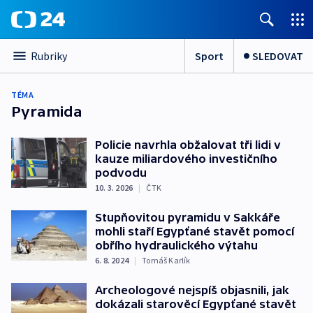
Sport
SLEDOVAT
Rubriky
TÉMA
Pyramida
Policie navrhla obžalovat tři lidi v
kauze miliardového investičního
podvodu
10. 3. 2026
|
ČTK
Stupňovitou pyramidu v Sakkáře
mohli staří Egypťané stavět pomocí
obřího hydraulického výtahu
6. 8. 2024
|
Tomáš Karlík
Archeologové nejspíš objasnili, jak
dokázali starověcí Egypťané stavět