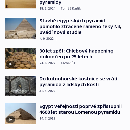
pyramidy
18. 5. 2024
|
Tomáš Karlík
Stavbě egyptských pyramid
pomohlo ztracené rameno řeky Nil,
uvádí nová studie
4. 9. 2022
|
30 let zpět: Chlebový happening
dokončen po 25 letech
23. 6. 2022
|
Archiv ČT
Do kutnohorské kostnice se vrátí
pyramida z lidských kostí
31. 3. 2022
|
Egypt veřejnosti poprvé zpřístupnil
4600 let starou Lomenou pyramidu
14. 7. 2019
|