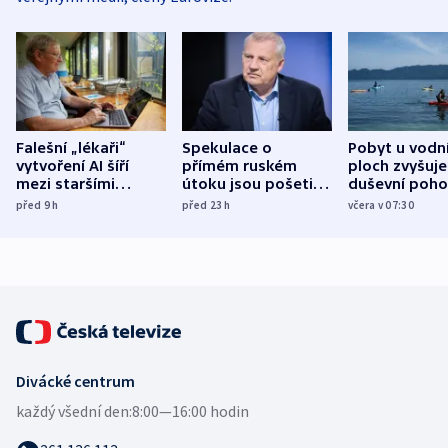
Falešní „lékaři“
Spekulace o
Pobyt u vodn
vytvoření AI šíří
přímém ruském
ploch zvyšuje
mezi staršími
útoku jsou pošetilé,
duševní poho
Poláky nebezpečné
míní estonský
ukázala
před 9
h
před 23
h
včera v 07:30
zdravotní rady
bezpečnostní
mezinárodní 
expert
Divácké centrum
každý všední den:
8:00—16:00 hodin