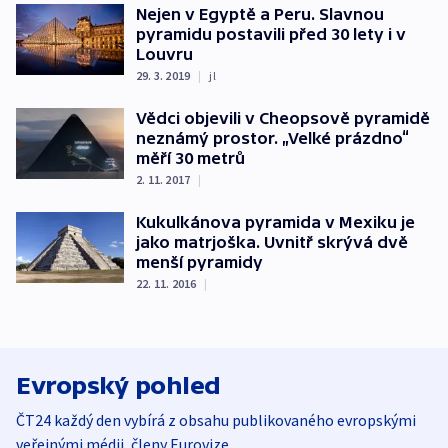
Nejen v Egyptě a Peru. Slavnou
pyramidu postavili před 30 lety i v
Louvru
29. 3. 2019
|
jl
Vědci objevili v Cheopsově pyramidě
neznámý prostor. „Velké prázdno“
měří 30 metrů
2. 11. 2017
|
Kukulkánova pyramida v Mexiku je
jako matrjoška. Uvnitř skrývá dvě
menší pyramidy
22. 11. 2016
|
Evropský pohled
ČT24 každý den vybírá z obsahu publikovaného evropskými
veřejnými médii, členy Eurovize.