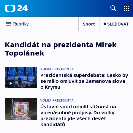
Sport
SLEDOVAT
Rubriky
Kandidát na prezidenta Mirek
Topolánek
VOLBA PREZIDENTA
Prezidentská superdebata: Česko by
se mělo omluvit za Zemanova slova
o Krymu
VOLBA PREZIDENTA
Ústavní soud odmítl stížnost na
vícenásobné podpisy. Do volby
prezidenta jde všech devět
kandidátů