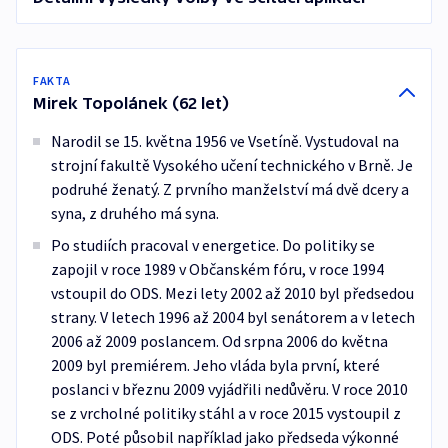
FAKTA
Mirek Topolánek (62 let)
Narodil se 15. května 1956 ve Vsetíně. Vystudoval na
strojní fakultě Vysokého učení technického v Brně. Je
podruhé ženatý. Z prvního manželství má dvě dcery a
syna, z druhého má syna.
Po studiích pracoval v energetice. Do politiky se
zapojil v roce 1989 v Občanském fóru, v roce 1994
vstoupil do ODS. Mezi lety 2002 až 2010 byl předsedou
strany. V letech 1996 až 2004 byl senátorem a v letech
2006 až 2009 poslancem. Od srpna 2006 do května
2009 byl premiérem. Jeho vláda byla první, které
poslanci v březnu 2009 vyjádřili nedůvěru. V roce 2010
se z vrcholné politiky stáhl a v roce 2015 vystoupil z
ODS. Poté působil například jako předseda výkonné