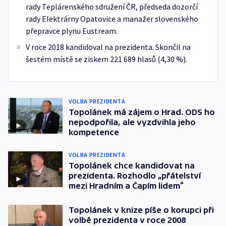
rady Teplárenského sdružení ČR, předseda dozorčí
rady Elektrárny Opatovice a manažer slovenského
přepravce plynu Eustream.
V roce 2018 kandidoval na prezidenta. Skončil na
šestém místě se ziskem 221 689 hlasů (4,30 %).
VOLBA PREZIDENTA
Topolánek má zájem o Hrad. ODS ho
nepodpořila, ale vyzdvihla jeho
kompetence
VOLBA PREZIDENTA
Topolánek chce kandidovat na
prezidenta. Rozhodlo „přátelství
mezi Hradním a Čapím lidem“
Topolánek v knize píše o korupci při
volbě prezidenta v roce 2008