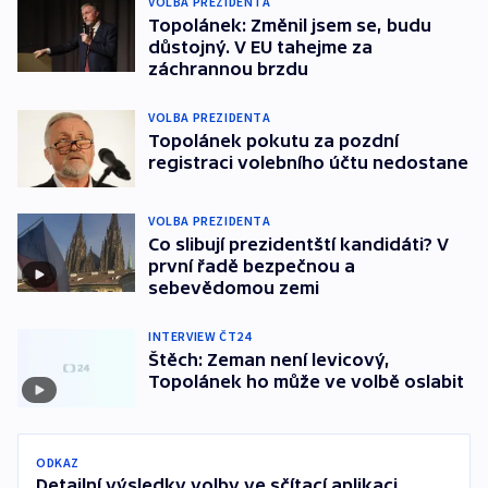
VOLBA PREZIDENTA
Topolánek: Změnil jsem se, budu
důstojný. V EU tahejme za
záchrannou brzdu
VOLBA PREZIDENTA
Topolánek pokutu za pozdní
registraci volebního účtu nedostane
VOLBA PREZIDENTA
Co slibují prezidentští kandidáti? V
první řadě bezpečnou a
sebevědomou zemi
INTERVIEW ČT24
Štěch: Zeman není levicový,
Topolánek ho může ve volbě oslabit
ODKAZ
Detailní výsledky volby ve sčítací aplikaci