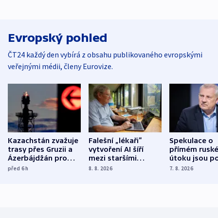
Evropský pohled
ČT24 každý den vybírá z obsahu publikovaného evropskými
veřejnými médii, členy Eurovize.
Kazachstán zvažuje
Falešní „lékaři“
Spekulace o
trasy přes Gruzii a
vytvoření AI šíří
přímém rusk
Ázerbájdžán pro
mezi staršími
útoku jsou po
vývoz ropy do
Poláky nebezpečné
míní estonsk
před 6
h
8. 8. 2026
7. 8. 2026
Evropy
zdravotní rady
bezpečnostn
expert