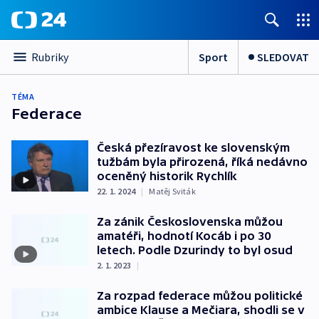
Sport
SLEDOVAT
Rubriky
TÉMA
Federace
Česká přezíravost ke slovenským
tužbám byla přirozená, říká nedávno
oceněný historik Rychlík
22. 1. 2024
|
Matěj Sviták
Za zánik Československa můžou
amatéři, hodnotí Kocáb i po 30
letech. Podle Dzurindy to byl osud
2. 1. 2023
|
Za rozpad federace můžou politické
ambice Klause a Mečiara, shodli se v