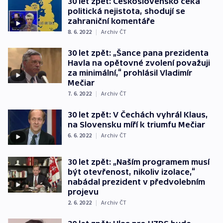
30 let zpět: Československo čeká
politická nejistota, shodují se
zahraniční komentáře
8. 6. 2022
|
Archiv ČT
30 let zpět: „Šance pana prezidenta
Havla na opětovné zvolení považuji
za minimální,“ prohlásil Vladimír
Mečiar
7. 6. 2022
|
Archiv ČT
30 let zpět: V Čechách vyhrál Klaus,
na Slovensku míří k triumfu Mečiar
6. 6. 2022
|
Archiv ČT
30 let zpět: „Naším programem musí
být otevřenost, nikoliv izolace,“
nabádal prezident v předvolebním
projevu
2. 6. 2022
|
Archiv ČT