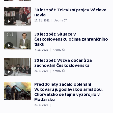
30 let zpět: Televizní projev Václava
Havla
17. 11. 2021
|
Archiv ČT
30 let zpět: Situace v
Československu očima zahraničního
tisku
7. 11. 2021
|
Archiv ČT
30 let zpět: Výzva občanů za
zachování Československa
20. 9. 2021
|
Archiv ČT
Před 30 lety začalo obléhání
Vukovaru jugoslávskou armádou.
Chorvatsko se tajně vyzbrojilo v
Maďarsku
25. 8. 2021
|