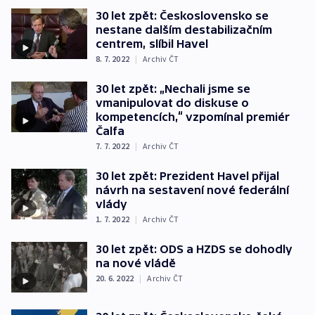
30 let zpět: Československo se
nestane dalším destabilizačním
centrem, slíbil Havel
8. 7. 2022
|
Archiv ČT
30 let zpět: „Nechali jsme se
vmanipulovat do diskuse o
kompetencích,“ vzpomínal premiér
Čalfa
7. 7. 2022
|
Archiv ČT
30 let zpět: Prezident Havel přijal
návrh na sestavení nové federální
vlády
1. 7. 2022
|
Archiv ČT
30 let zpět: ODS a HZDS se dohodly
na nové vládě
20. 6. 2022
|
Archiv ČT