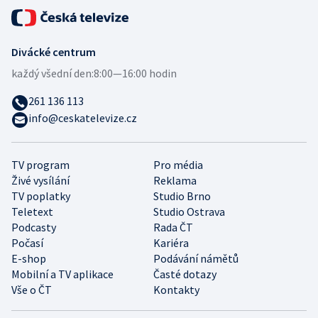
Divácké centrum
každý všední den:
8:00—16:00 hodin
261 136 113
info@ceskatelevize.cz
TV program
Pro média
Živé vysílání
Reklama
TV poplatky
Studio Brno
Teletext
Studio Ostrava
Podcasty
Rada ČT
Počasí
Kariéra
E-shop
Podávání námětů
Mobilní a TV aplikace
Časté dotazy
Vše o ČT
Kontakty