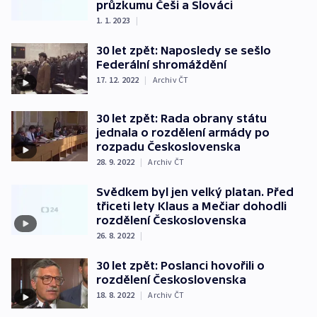
průzkumu Češi a Slováci
1. 1. 2023
|
30 let zpět: Naposledy se sešlo
Federální shromáždění
17. 12. 2022
|
Archiv ČT
30 let zpět: Rada obrany státu
jednala o rozdělení armády po
rozpadu Československa
28. 9. 2022
|
Archiv ČT
Svědkem byl jen velký platan. Před
třiceti lety Klaus a Mečiar dohodli
rozdělení Československa
26. 8. 2022
|
30 let zpět: Poslanci hovořili o
rozdělení Československa
18. 8. 2022
|
Archiv ČT