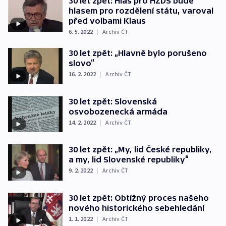
30 let zpět: Hlas pro HZDS bude
hlasem pro rozdělení státu, varoval
před volbami Klaus
6. 5. 2022
|
Archiv ČT
30 let zpět: „Hlavně bylo porušeno
slovo“
16. 2. 2022
|
Archiv ČT
30 let zpět: Slovenská
osvobozenecká armáda
14. 2. 2022
|
Archiv ČT
30 let zpět: „My, lid České republiky,
a my, lid Slovenské republiky“
9. 2. 2022
|
Archiv ČT
30 let zpět: Obtížný proces našeho
nového historického sebehledání
1. 1. 2022
|
Archiv ČT