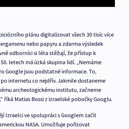
iciózního plánu digitalizovat všech 30 tisíc více
 pergamenu nebo papyru a zdarma výsledek
ě odborníci si léta stěžují, že přístup k
 50. letech má úzká skupina lidí. „Nemáme
ro Google jsou podstatné informace. To,
po internetu co nejdřív. Jakmile dostaneme
lskému archeologickému institutu, začneme
,“ říká Matias Bossi z izraelské pobočky Googlu.
jí Izraelci ve spolupráci s Googlem začít
é americkou NASA. Umožňuje pořizovat