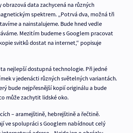
dy obrazová data zachycená na různých
magnetickým spektrem. „Potrvá dva, možná tři
stavíme a nainstalujeme. Bude hned vedle
ováváme. Mezitím budeme s Googlem pracovat
opie svitků dostat na internet,“ popisuje
a ta nejlepší dostupná technologie. Při jedné
nímek v jedenácti různých světelných variantách.
erý bude nejpřesnější kopií originálu a bude
co může zachytit lidské oko.
ycích – aramejštině, hebrejštině a řečtině.
ají ve spolupráci s Googlem nabídnout celý
 internetové adrese. „Nejde jen o obrázky