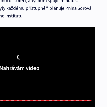
tohoto století, abychom spojili minulost
byly každému přístupné,“ plánuje Pnina Šorová
ho institutu.
Nahrávám video