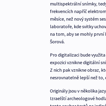
multispektrální snímky, te
frekvencích napříč elektro
měsíce, než nový systém se
laboratoře, kde svitky uch
na tom, aby se mohly první k
Šorová.
Pro digitalizaci bude využit
expozici vznikne digitální s
Z nich pak vznikne obraz, kt
nesrovnatelně lepší než to, 
Originály jsou v několika jaz
Izraelští archeologové hodl
tento soubor textů na jediné