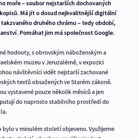
ého moře – soubor nejstarších dochovaných
kopisů. Má jít o dosud nejkvalitnější digitální
y takzvaného druhého chrámu – tedy období,
ťanství. Pomáhat jim má společnost Google.
telné hodnoty, s obrovským náboženským a
raelském muzeu v Jeruzalémě, v expozici
hou návštěvníci vidět nejstarší zachované
ských textů obsažených ve Starém zákoně.
sou vystavené pouze několik měsíců a jen
putují do naprosto stabilního prostředí do
la.
o bylo v minulém století objeveno. Využijeme