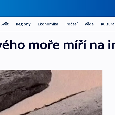
Svět
Regiony
Ekonomika
Počasí
Věda
Kultura
vého moře míří na i