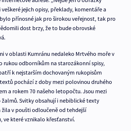
i veškeré jejich opisy, překlady, komentáře a
 bylo přínosné jak pro širokou veřejnost, tak pro
vědomili dost brzy, že to bude obrovské
vá.
duíni v oblasti Kumránu nedaleko Mrtvého moře v
do rukou odborníkům na starozákonní spisy,
patří k nejstarším dochovaným rukopisům
na textů pochází z doby mezi polovinou druhého
tem a rokem 70 našeho letopočtu. Jsou mezi
 žalmů. Svitky obsahují i nebiblické texty
žila v poušti odloučeně od tehdejší
, ve které vznikalo křesťanství.