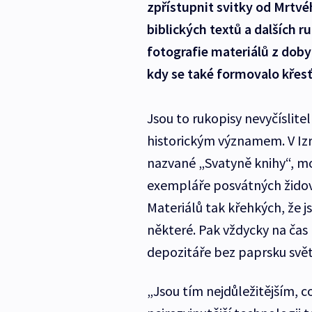
zpřístupnit svitky od Mrtv
biblických textů a dalších ru
fotografie materiálů z dob
kdy se také formovalo křes
Jsou to rukopisy nevyčísli
historickým významem. V Iz
nazvané „Svatyně knihy“, mo
exempláře posvátných židov
Materiálů tak křehkých, že j
některé. Pak vždycky na čas 
depozitáře bez paprsku svět
„Jsou tím nejdůležitějším, c