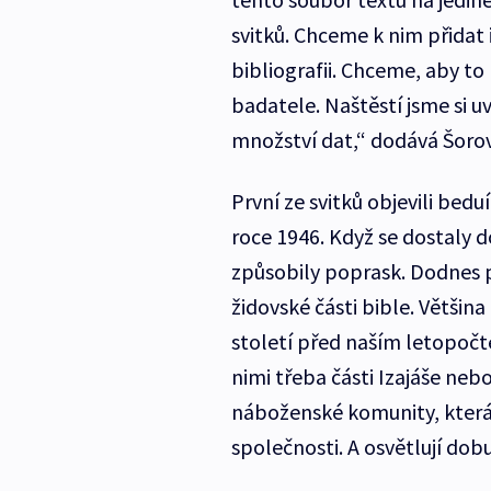
svitků. Chceme k nim přidat 
bibliografii. Chceme, aby to
badatele. Naštěstí jsme si u
množství dat,“ dodává Šoro
První ze svitků objevili be
roce 1946. Když se dostaly 
způsobily poprask. Dodnes 
židovské části bible. Větši
století před naším letopoč
nimi třeba části Izajáše nebo
náboženské komunity, která 
společnosti. A osvětlují dobu