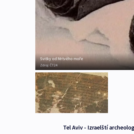
Svitky od Mrtvého moře
Zdroj:
ČT24
Tel Aviv - Izraelští archeol