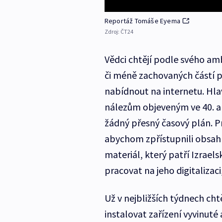
Reportáž Tomáše Eyema
Zdroj:
ČT24
Vědci chtějí podle svého amb
či méně zachovaných částí
nabídnout na internetu. Hlavn
nálezům objeveným ve 40. a
žádný přesný časový plán. P
abychom zpřístupnili obsah 
materiál, který patří Izrae
pracovat na jeho digitalizaci
Už v nejbližších týdnech chtě
instalovat zařízení vyvinut