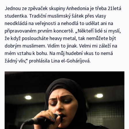
Jednou ze zpěvaček skupiny Anhedonia je třeba 21letá
studentka. Tradiční muslimský šátek přes vlasy
neodkládá na veřejnosti a nehodlá to udělat ani na
připravovaném prvním koncertě. „Někteří lidé si myslí,
že když posloucháte heavy metal, tak nemůžete být
dobrým muslimem. Vidím to jinak. Velmi mi záleží na
mém vztahu k bohu. Na můj hudební vkus to nemá
žádný vliv,“ prohlásila Lina el-Goháríjová.