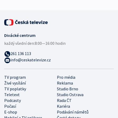
Divácké centrum
každý všední den:
8:00—16:00 hodin
261 136 113
info@ceskatelevize.cz
TV program
Pro média
Živé vysílání
Reklama
TV poplatky
Studio Brno
Teletext
Studio Ostrava
Podcasty
Rada ČT
Počasí
Kariéra
E-shop
Podávání námětů
Mobilní a TV aplikace
Časté dotazy