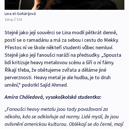
Lina el-Goháríjová
Zdroj:
ČT24
Stejně jako její souvěrci se Lina modlí pětkrát denně,
postí se o ramadánu a má za sebou i cestu do Mekky.
Přestos ní ve škole někteří studenti vůbec nemluví.
Stejně jako její fanoušci naráží na předsudky. „Spousta
lidí kritizuje heavy metalovou scénu a šíří o ní fámy.
Říkají třeba, že obětujeme zvířata a děláme jiné
perverznosti. Heavy metal je ale hudba, je to druh
umění,“ podotkl Sajíd Ahmed.
Amíra Cháledová, vysokoškolská studentka:
„Fanoušci heavy metalu jsou tady považovaní za
někoho, kdo se odkloňuje od normy. Lidé myslí, že jsou
ovlivnění americkou kulturou. Oblékají se do černé, mají