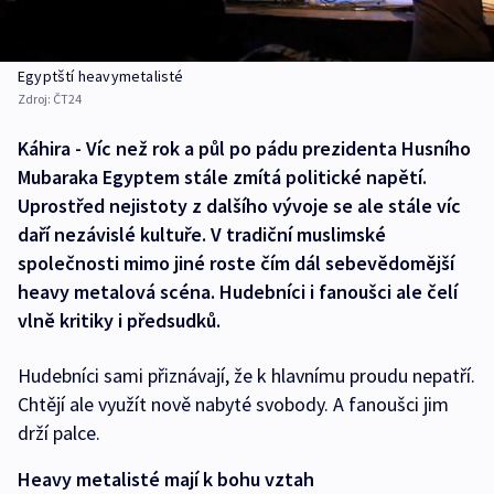
Egyptští heavymetalisté
Zdroj:
ČT24
Káhira - Víc než rok a půl po pádu prezidenta Husního
Mubaraka Egyptem stále zmítá politické napětí.
Uprostřed nejistoty z dalšího vývoje se ale stále víc
daří nezávislé kultuře. V tradiční muslimské
společnosti mimo jiné roste čím dál sebevědomější
heavy metalová scéna. Hudebníci i fanoušci ale čelí
vlně kritiky i předsudků.
Hudebníci sami přiznávají, že k hlavnímu proudu nepatří.
Chtějí ale využít nově nabyté svobody. A fanoušci jim
drží palce.
Heavy metalisté mají k bohu vztah