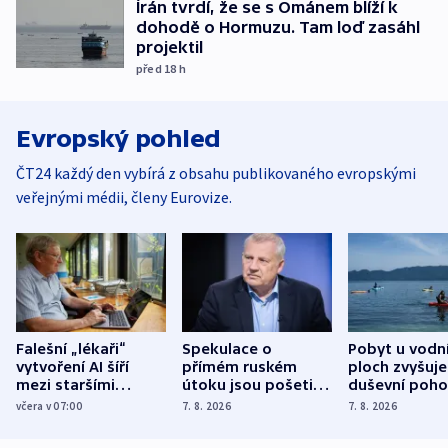
Írán tvrdí, že se s Ománem blíží k
dohodě o Hormuzu. Tam loď zasáhl
projektil
před 18
h
Evropský pohled
ČT24 každý den vybírá z obsahu publikovaného evropskými
veřejnými médii, členy Eurovize.
Falešní „lékaři“
Spekulace o
Pobyt u vodn
vytvoření AI šíří
přímém ruském
ploch zvyšuje
mezi staršími
útoku jsou pošetilé,
duševní poho
Poláky nebezpečné
míní estonský
ukázala
včera v 07:00
7. 8. 2026
7. 8. 2026
zdravotní rady
bezpečnostní
mezinárodní 
expert