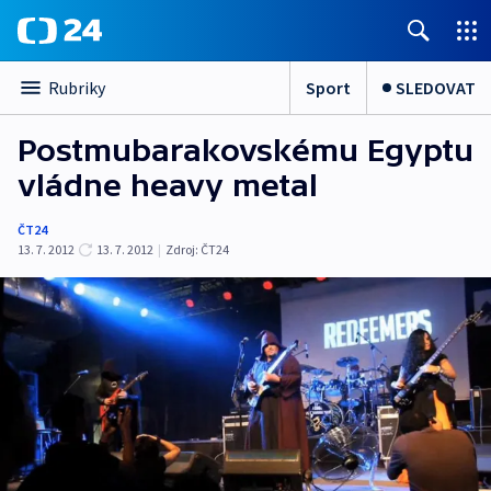
Sport
SLEDOVAT
Rubriky
Postmubarakovskému Egyptu
vládne heavy metal
ČT24
13. 7. 2012
13. 7. 2012
|
Zdroj:
ČT24