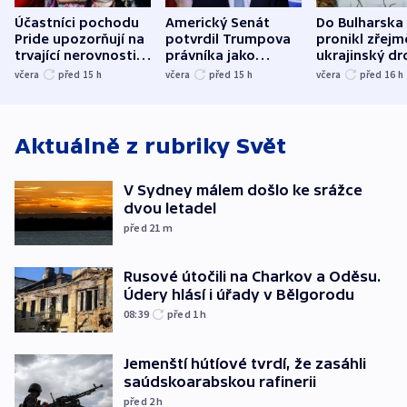
Účastníci pochodu
Americký Senát
Do Bulharska
Pride upozorňují na
potvrdil Trumpova
pronikl zřejm
trvající nerovnosti i
právníka jako
ukrajinský dr
společenskou
ministra
explodoval k
včera
před 15
h
včera
před 15
h
včera
před 16
h
atmosféru
spravedlnosti
od plynovod
Aktuálně z rubriky
Svět
V Sydney málem došlo ke srážce
dvou letadel
před 21
m
Rusové útočili na Charkov a Oděsu.
Údery hlásí i úřady v Bělgorodu
08:39
před 1
h
Jemenští hútíové tvrdí, že zasáhli
saúdskoarabskou rafinerii
před 2
h