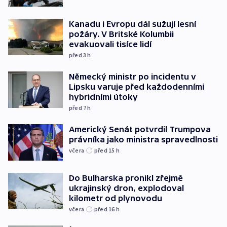
Kanadu i Evropu dál sužují lesní
požáry. V Britské Kolumbii
evakuovali tisíce lidí
před 3
h
Německý ministr po incidentu v
Lipsku varuje před každodenními
hybridními útoky
před 7
h
Americký Senát potvrdil Trumpova
právníka jako ministra spravedlnosti
včera
před 15
h
Do Bulharska pronikl zřejmě
ukrajinský dron, explodoval
kilometr od plynovodu
včera
před 16
h