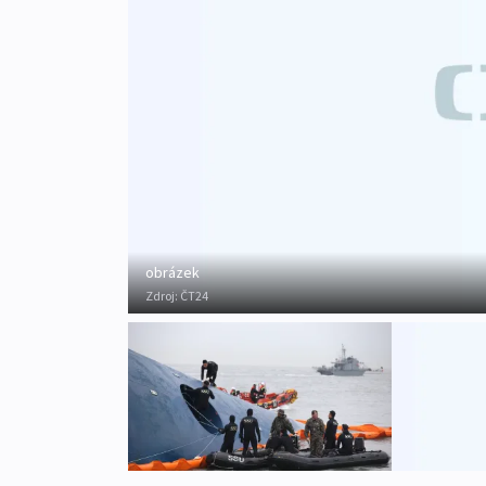
obrázek
Zdroj:
ČT24