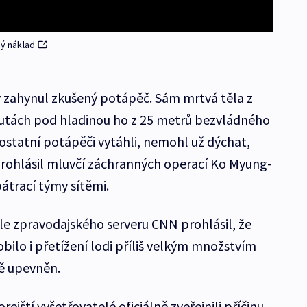
ný náklad
 zahynul zkušený potápěč. Sám mrtvá těla z
minutách pod hladinou ho z 25 metrů bezvládného
 ostatní potápěči vytáhli, nemohl už dýchat,
prohlásil mluvčí záchranných operací Ko Myung-
átrací týmy sítěmi.
le zpravodajského serveru CNN prohlásil, že
obilo i přetížení lodi příliš velkým množstvím
ě upevněn.
rejští vyšetřovatelé oficiálně zveřejnili příčinu,