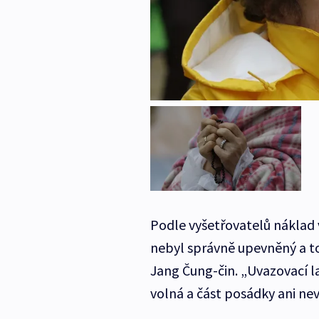
Podle vyšetřovatelů náklad v
nebyl správně upevněný a to
Jang Čung-čin. „Uvazovací l
volná a část posádky ani nev