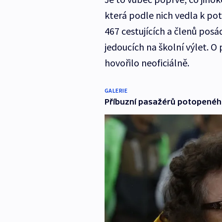
která podle nich vedla k po
467 cestujících a členů posá
jedoucích na školní výlet. O
hovořilo neoficiálně.
GALERIE
Příbuzní pasažérů potopeného