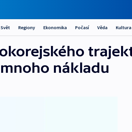
Svět
Regiony
Ekonomika
Počasí
Věda
Kultura
hokorejského trajek
iš mnoho nákladu