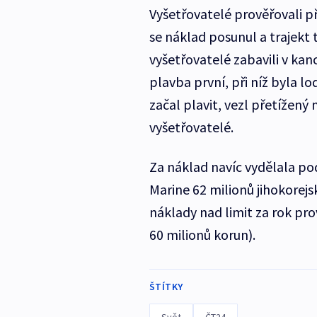
Vyšetřovatelé prověřovali p
se náklad posunul a trajekt 
vyšetřovatelé zabavili v ka
plavba první, při níž byla lo
začal plavit, vezl přetížený
vyšetřovatelé.
Za náklad navíc vydělala po
Marine 62 milionů jihokorejs
náklady nad limit za rok pro
60 milionů korun).
ŠTÍTKY
Svět
ČT24