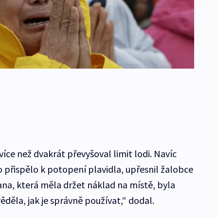
íce než dvakrát převyšoval limit lodi. Navíc
 přispělo k potopení plavidla, upřesnil žalobce
ana, která měla držet náklad na místě, byla
ěděla, jak je správně používat,“ dodal.