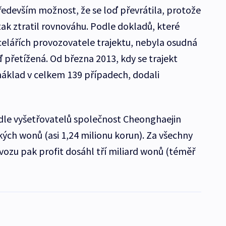
ředevším možnost, že se loď převrátila, protože
tak ztratil rovnováhu. Podle dokladů, které
ncelářích provozovatele trajektu, nebyla osudná
ď přetížená. Od března 2013, kdy se trajekt
 náklad v celkem 139 případech, dodali
dle vyšetřovatelů společnost Cheonghaejin
kých wonů (asi 1,24 milionu korun). Za všechny
vozu pak profit dosáhl tří miliard wonů (téměř