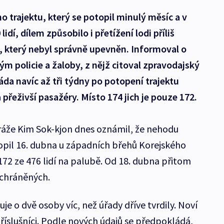
ho trajektu, který se potopil minulý měsíc a v
dí, dílem způsobilo i přetížení lodi příliš
který nebyl správně upevněn. Informoval o
ým policie a žaloby, z nějž citoval zpravodajský
láda navíc až tři týdny po potopení trajektu
 přeživší pasažéry. Místo 174 jich je pouze 172.
tráže Kim Sok-kjon dnes oznámil, že nehodu
topil 16. dubna u západních břehů Korejského
172 ze 476 lidí na palubě. Od 18. dubna přitom
achráněných.
uje o dvě osoby víc, než úřady dříve tvrdily. Noví
 příslušníci. Podle nových údajů se předpokládá,