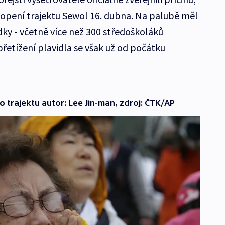
topení trajektu Sewol 16. dubna. Na palubě měl
dky - včetně více než 300 středoškoláků
 přetížení plavidla se však už od počátku
 trajektu autor: Lee Jin-man, zdroj: ČTK/AP