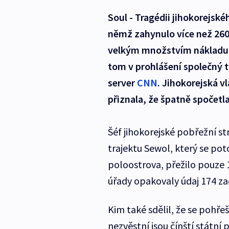
Soul - Tragédii jihokorejské
němž zahynulo více než 260 li
velkým množstvím nákladu, 
tom v prohlášení společný t
server
CNN
. Jihokorejská v
přiznala, že špatně spočetla
Šéf jihokorejské pobřežní s
trajektu Sewol, který se po
poloostrova, přežilo pouze 
úřady opakovaly údaj 174 z
Kim také sdělil, že se pohřeš
nezvěstní jsou čínští státní