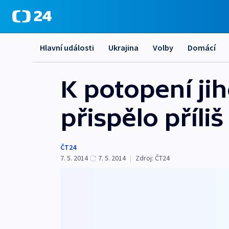
Hlavní události
Ukrajina
Volby
Domácí
K potopení ji
přispělo příl
ČT24
7. 5. 2014
7. 5. 2014
|
Zdroj:
ČT24