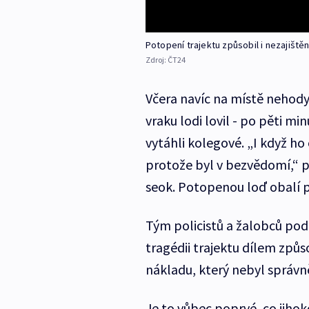
Potopení trajektu způsobil i nezajiště
Zdroj:
ČT24
Včera navíc na místě nehody
vraku lodi lovil - po pěti 
vytáhli kolegové. „I když ho
protože byl v bezvědomí,“ 
seok. Potopenou loď obalí p
Tým policistů a žalobců pod
tragédii trajektu dílem způs
nákladu, který nebyl správn
Je to vůbec poprvé, co jihoko