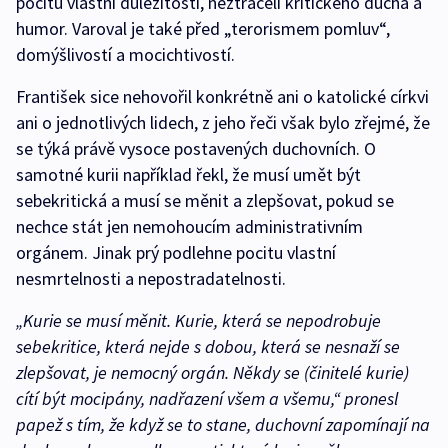
pocitu vlastní důležitosti, neztráceli kritického ducha a
humor. Varoval je také před „terorismem pomluv“,
domýšlivostí a mocichtivostí.
František sice nehovořil konkrétně ani o katolické církvi
ani o jednotlivých lidech, z jeho řeči však bylo zřejmé, že
se týká právě vysoce postavených duchovních. O
samotné kurii například řekl, že musí umět být
sebekritická a musí se měnit a zlepšovat, pokud se
nechce stát jen nemohoucím administrativním
orgánem. Jinak prý podlehne pocitu vlastní
nesmrtelnosti a nepostradatelnosti.
„Kurie se musí měnit. Kurie, která se nepodrobuje
sebekritice, která nejde s dobou, která se nesnaží se
zlepšovat, je nemocný orgán. Někdy se (činitelé kurie)
cítí být mocipány, nadřazení všem a všemu,“
pronesl
papež s tím, že když se to stane, duchovní zapomínají na