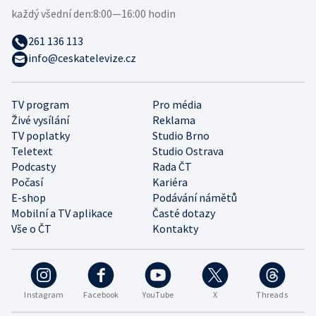
každý všední den:
8:00—16:00 hodin
261 136 113
info@ceskatelevize.cz
TV program
Pro média
Živé vysílání
Reklama
TV poplatky
Studio Brno
Teletext
Studio Ostrava
Podcasty
Rada ČT
Počasí
Kariéra
E-shop
Podávání námětů
Mobilní a TV aplikace
Časté dotazy
Vše o ČT
Kontakty
Instagram
Facebook
YouTube
X
Threads