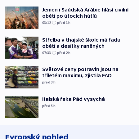
Jemen i Saúdská Arábie hlásí civilní
oběti po útocích hútíů
03:12
před 1
h
Střelba v thajské škole má řadu
obětí a desítky raněných
07:33
před 2
h
Světové ceny potravin jsou na
tříletém maximu, zjistila FAO
před 3
h
Italská řeka Pád vysychá
před 5
h
Evropský pohled