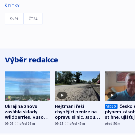
ŠTÍTKY
Svět
ČT24
Výběr redakce
Ukrajina znovu
Hejtmani řeší
Česko 
VIDEO
zasáhla sklady
chybějící peníze na
plynem zásob
Wildberries. Rusové
opravu silnic. Jsou
stihne, ujišťu
útočili v Charkovské
nenárokové, namítá
expert. Sníže
09:02
před 16
m
09:15
před 49
m
před 50
m
oblasti
ministerstvo
však slíbit ne