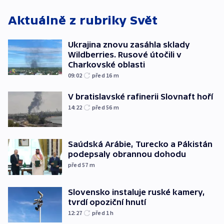
Aktuálně z rubriky
Svět
Ukrajina znovu zasáhla sklady
Wildberries. Rusové útočili v
Charkovské oblasti
09:02
před 16
m
V bratislavské rafinerii Slovnaft hoří
14:22
před 56
m
Saúdská Arábie, Turecko a Pákistán
podepsaly obrannou dohodu
před 57
m
Slovensko instaluje ruské kamery,
tvrdí opoziční hnutí
12:27
před 1
h