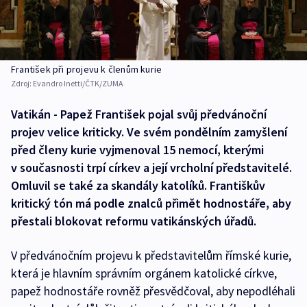
František při projevu k členům kurie
Zdroj:
Evandro Inetti/ČTK/ZUMA
Vatikán - Papež František pojal svůj předvánoční
projev velice kriticky. Ve svém pondělním zamyšlení
před členy kurie vyjmenoval 15 nemocí, kterými
v současnosti trpí církev a její vrcholní představitelé.
Omluvil se také za skandály katolíků. Františkův
kritický tón má podle znalců přimět hodnostáře, aby
přestali blokovat reformu vatikánských úřadů.
V předvánočním projevu k představitelům římské kurie,
která je hlavním správním orgánem katolické církve,
papež hodnostáře rovněž přesvědčoval, aby nepodléhali