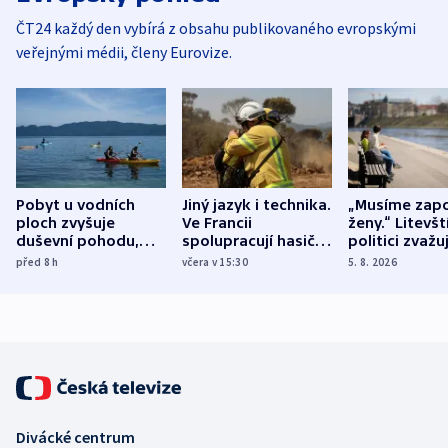
ČT24 každý den vybírá z obsahu publikovaného evropskými
veřejnými médii, členy Eurovize.
Pobyt u vodních
Jiný jazyk i technika.
„Musíme zapo
ploch zvyšuje
Ve Francii
ženy.“ Litevšt
duševní pohodu,
spolupracují hasiči z
politici zvažuj
ukázala
různých zemí
dohodu o
před 8
h
včera v 15:30
5. 8. 2026
mezinárodní studie
demografii
Divácké centrum