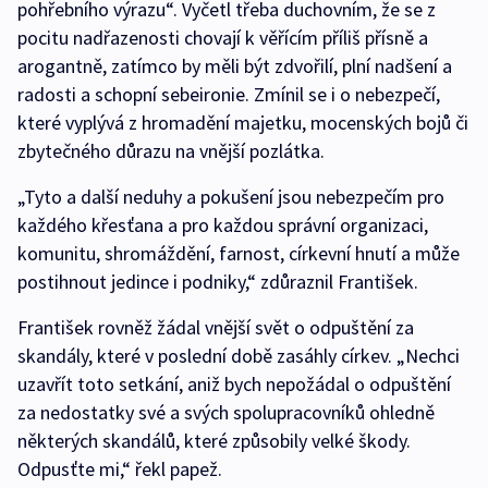
pohřebního výrazu“. Vyčetl třeba duchovním, že se z
pocitu nadřazenosti chovají k věřícím příliš přísně a
arogantně, zatímco by měli být zdvořilí, plní nadšení a
radosti a schopní sebeironie. Zmínil se i o nebezpečí,
které vyplývá z hromadění majetku, mocenských bojů či
zbytečného důrazu na vnější pozlátka.
„Tyto a další neduhy a pokušení jsou nebezpečím pro
každého křesťana a pro každou správní organizaci,
komunitu, shromáždění, farnost, církevní hnutí a může
postihnout jedince i podniky,“ zdůraznil František.
František rovněž žádal vnější svět o odpuštění za
skandály, které v poslední době zasáhly církev. „Nechci
uzavřít toto setkání, aniž bych nepožádal o odpuštění
za nedostatky své a svých spolupracovníků ohledně
některých skandálů, které způsobily velké škody.
Odpusťte mi,“ řekl papež.