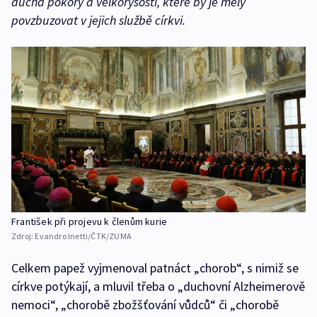
ducha pokory a velkorysosti, které by je měly
povzbuzovat v jejich službě církvi.
František při projevu k členům kurie
Zdroj:
Evandro Inetti/ČTK/ZUMA
Celkem papež vyjmenoval patnáct „chorob“, s nimiž se
církve potýkají, a mluvil třeba o „duchovní Alzheimerově
nemoci“, „chorobě zbožšťování vůdců“ či „chorobě