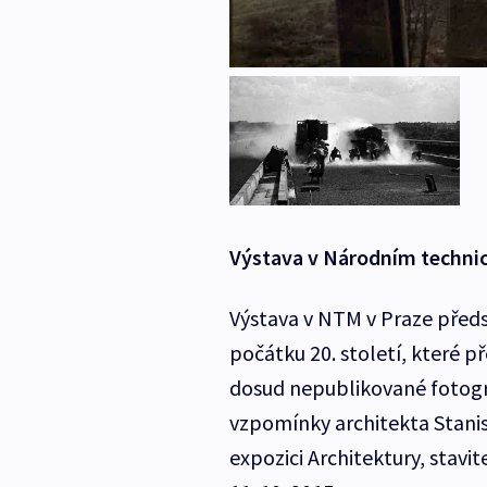
Výstava v Národním techn
Výstava v NTM v Praze předs
počátku 20. století, které p
dosud nepublikované fotogr
vzpomínky architekta Stanisl
expozici Architektury, stavit