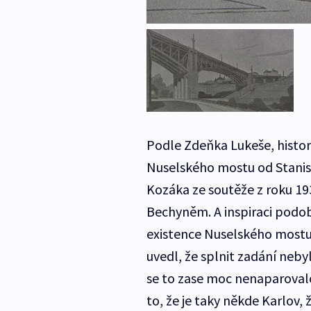
Podle Zdeňka Lukeše, histor
Nuselského mostu od Stanis
Kozáka ze soutěže z roku 193
Bechyněm. A inspiraci podobo
existence Nuselského mostu i
uvedl, že splnit zadání neb
se to zase moc nenaparovalo
to, že je taky někde Karlov, 