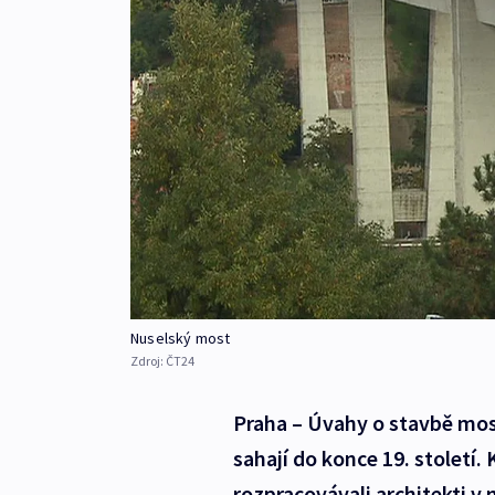
Nuselský most
Zdroj:
ČT24
Praha – Úvahy o stavbě most
sahají do konce 19. století.
rozpracovávali architekti v