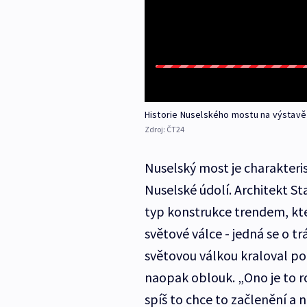
Historie Nuselského mostu na výstavě
Zdroj:
ČT24
Nuselský most je charakteri
Nuselské údolí. Architekt St
typ konstrukce trendem, kte
světové válce - jedná se o t
světovou válkou kraloval po
naopak oblouk. „Ono je to r
spíš to chce to začlenění a