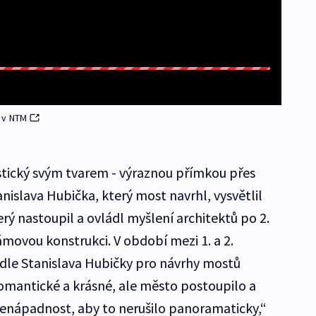
 v NTM
stický svým tvarem - výraznou přímkou přes
anislava Hubička, který most navrhl, vysvětlil
rý nastoupil a ovládl myšlení architektů po 2.
rámovou konstrukci. V období mezi 1. a 2.
dle Stanislava Hubičky pro návrhy mostů
omantické a krásné, ale město postoupilo a
 nenápadnost, aby to nerušilo panoramaticky,“