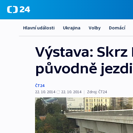
Hlavní události
Ukrajina
Volby
Domácí
Výstava: Skrz
původně jezdi
ČT24
22. 10. 2014
22. 10. 2014
|
Zdroj:
ČT24