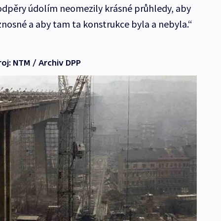
podpěry údolím neomezily krásné průhledy, aby
vznosné a aby tam ta konstrukce byla a nebyla.“
oj: NTM / Archiv DPP