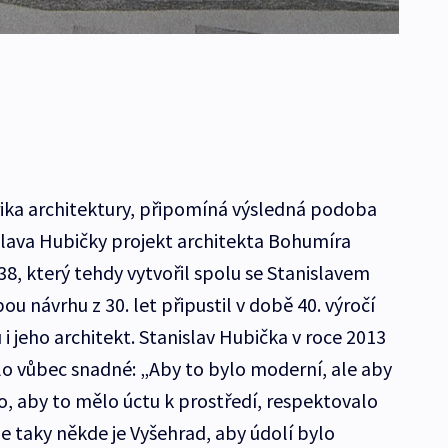
ika architektury, připomíná výsledná podoba
lava Hubičky projekt architekta Bohumíra
8, který tehdy vytvořil spolu se Stanislavem
u návrhu z 30. let připustil v době 40. výročí
 jeho architekt. Stanislav Hubička v roce 2013
ylo vůbec snadné: „Aby to bylo moderní, ale aby
, aby to mělo úctu k prostředí, respektovalo
že taky někde je Vyšehrad, aby údolí bylo