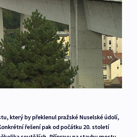
u, který by překlenul pražské Nuselské údolí,
 Konkrétní řešení pak od počátku 20. století
 několika soutěžích. Přípravy na stavbu mostu