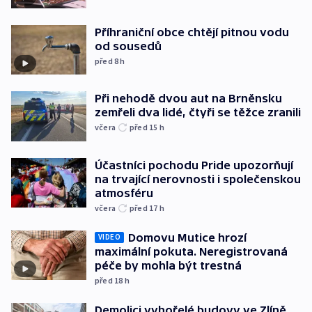
Příhraniční obce chtějí pitnou vodu
od sousedů
před 8
h
Při nehodě dvou aut na Brněnsku
zemřeli dva lidé, čtyři se těžce zranili
včera
před 15
h
Účastníci pochodu Pride upozorňují
na trvající nerovnosti i společenskou
atmosféru
včera
před 17
h
Domovu Mutice hrozí
VIDEO
maximální pokuta. Neregistrovaná
péče by mohla být trestná
před 18
h
Demolici vyhořelé budovy ve Zlíně