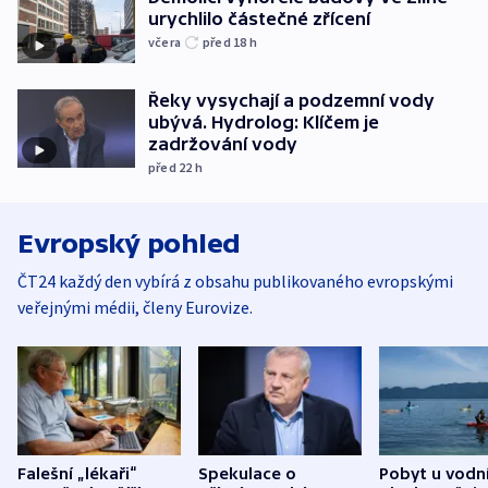
urychlilo částečné zřícení
včera
před 18
h
Řeky vysychají a podzemní vody
ubývá. Hydrolog: Klíčem je
zadržování vody
před 22
h
Evropský pohled
ČT24 každý den vybírá z obsahu publikovaného evropskými
veřejnými médii, členy Eurovize.
Falešní „lékaři“
Spekulace o
Pobyt u vodn