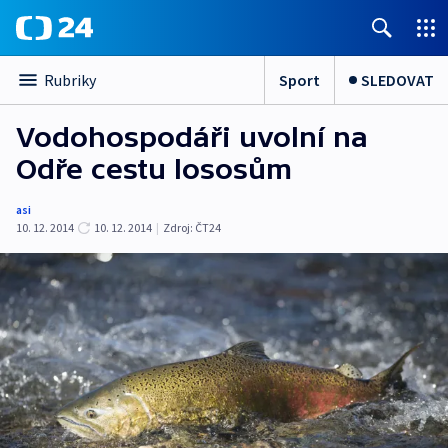
Sport
SLEDOVAT
Rubriky
Vodohospodáři uvolní na
Odře cestu lososům
asi
10. 12. 2014
10. 12. 2014
|
Zdroj:
ČT24