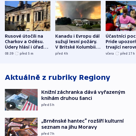
Rusové útočili na
Kanadu i Evropu dál
Účastníci po
Charkov a Oděsu.
sužují lesní požáry.
Pride upozorň
Údery hlásí i úřady v
V Britské Kolumbii
trvající nerov
Bělgorodu
evakuovali tisíce lidí
společensko
08:39
před 5
m
před 4
h
včera
před 17
h
atmosféru
Aktuálně z rubriky
Regiony
Knižní záchranka dává vyřazeným
knihám druhou šanci
před 5
h
„Brněnské hantec“ rozšíří kulturní
seznam na jihu Moravy
před 7
h