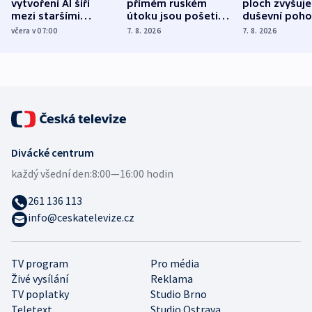
vytvoření AI šíří
přímém ruském
ploch zvyšuje
mezi staršími
útoku jsou pošetilé,
duševní poho
Poláky nebezpečné
míní estonský
ukázala
včera v 07:00
7. 8. 2026
7. 8. 2026
zdravotní rady
bezpečnostní
mezinárodní 
expert
Divácké centrum
každý všední den:
8:00—16:00 hodin
261 136 113
info@ceskatelevize.cz
TV program
Pro média
Živé vysílání
Reklama
TV poplatky
Studio Brno
Teletext
Studio Ostrava