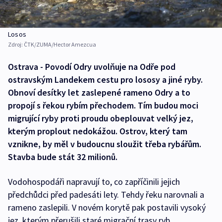
Losos
Zdroj:
ČTK/ZUMA/Hector Amezcua
Ostrava - Povodí Odry uvolňuje na Odře pod
ostravským Landekem cestu pro lososy a jiné ryby.
Obnoví desítky let zaslepené rameno Odry a to
propojí s řekou rybím přechodem. Tím budou moci
migrující ryby proti proudu obeplouvat velký jez,
kterým proplout nedokážou. Ostrov, který tam
vznikne, by měl v budoucnu sloužit třeba rybářům.
Stavba bude stát 32 milionů.
Vodohospodáři napravují to, co zapříčinili jejich
předchůdci před padesáti lety. Tehdy řeku narovnali a
rameno zaslepili. V novém korytě pak postavili vysoký
jez, kterým přerušili staré migrační trasy ryb.