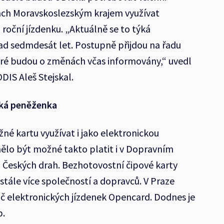
stách Moravskoslezským krajem využívat
oční jízdenku. „Aktuálně se to týká
nad sedmdesát let. Postupně přijdou na řadu
které budou o změnách včas informovány,“ uvedl
DIS Aleš Stejskal.
cká peněženka
né kartu využívat i jako elektronickou
ělo být možné takto platit i v Dopravním
h Českých drah. Bezhotovostní čipové karty
tále více společností a dopravců. V Praze
ič elektronických jízdenek Opencard. Dodnes je
b.