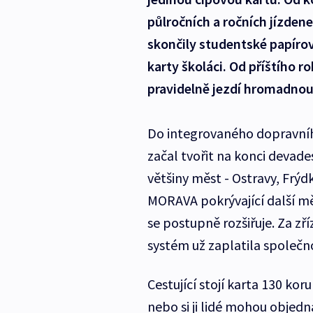
půlročních a ročních jízdene
skončily studentské papíro
karty školáci. Od příštího ro
pravidelně jezdí hromadnou
Do integrovaného dopravníh
začal tvořit na konci devade
většiny měst - Ostravy, Frýd
MORAVA pokrývající další m
se postupně rozšiřuje. Za zř
systém už zaplatila společn
Cestující stojí karta 130 kor
nebo si ji lidé mohou objedn