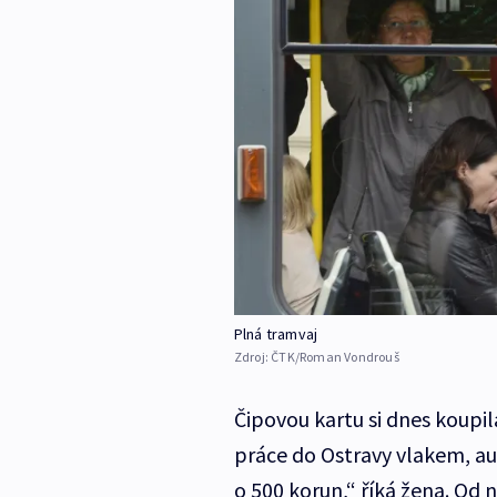
Plná tramvaj
Zdroj:
ČTK/Roman Vondrouš
Čipovou kartu si dnes koupil
práce do Ostravy vlakem, aut
o 500 korun,“ říká žena. Od