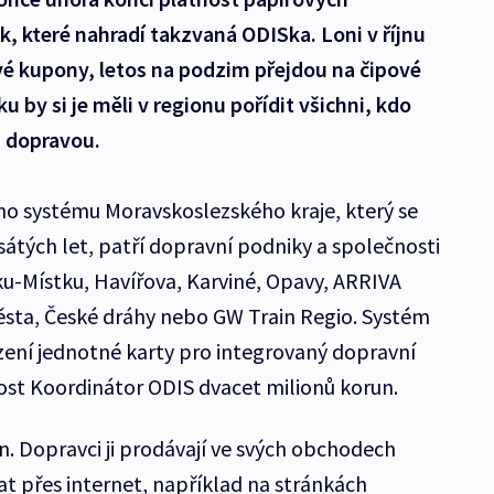
k, které nahradí takzvaná ODISka. Loni v říjnu
vé kupony, letos na podzim přejdou na čipové
ku by si je měli v regionu pořídit všichni, kdo
 dopravou.
o systému Moravskoslezského kraje, který se
sátých let, patří dopravní podniky a společnosti
ku-Místku, Havířova, Karviné, Opavy, ARRIVA
ěsta, České dráhy nebo GW Train Regio. Systém
ízení jednotné karty pro integrovaný dopravní
ost Koordinátor ODIS dvacet milionů korun.
un. Dopravci ji prodávají ve svých obchodech
at přes internet, například na stránkách