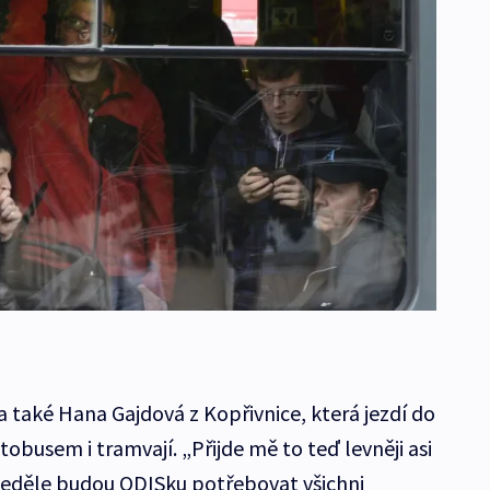
a také Hana Gajdová z Kopřivnice, která jezdí do
obusem i tramvají. „Přijde mě to teď levněji asi
 neděle budou ODISku potřebovat všichni