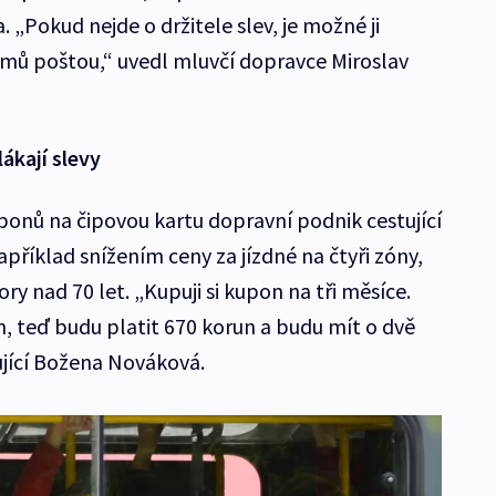
„Pokud nejde o držitele slev, je možné ji
omů poštou,“ uvedl mluvčí dopravce Miroslav
ákají slevy
onů na čipovou kartu dopravní podnik cestující
příklad snížením ceny za jízdné na čtyři zóny,
ory nad 70 let. „Kupuji si kupon na tři měsíce.
n, teď budu platit 670 korun a budu mít o dvě
tující Božena Nováková.