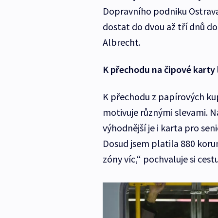
Dopravního podniku Ostrava. 
dostat do dvou až tří dnů d
Albrecht.
K přechodu na čipové karty l
K přechodu z papírových kup
motivuje různými slevami. Na
výhodnější je i karta pro seni
Dosud jsem platila 880 koru
zóny víc,“ pochvaluje si ces