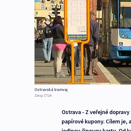
Ostravská tramvaj
Zdroj:
ČT24
Ostrava - Z veřejné doprav
papírové kupony. Cílem je, 
jedinou čipovou kartu. Od k