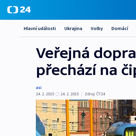
Hlavní události
Ukrajina
Volby
Domácí
Veřejná dopra
přechází na č
asi
24. 2. 2015
24. 2. 2015
|
Zdroj:
ČT24