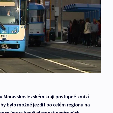
y v Moravskoslezském kraji postupně zmizí
aby bylo možné jezdit po celém regionu na
once února končí platnost papírových