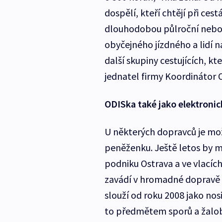
dospělí, kteří chtějí při ce
dlouhodobou půlroční nebo r
obyčejného jízdného a lidí 
další skupiny cestujících, 
jednatel firmy Koordinátor O
ODISka také jako elektroni
U některých dopravců je mož
peněženku. Ještě letos by m
podniku Ostrava a ve vlacíc
zavádí v hromadné dopravě s
slouží od roku 2008 jako nos
to předmětem sporů a žalo