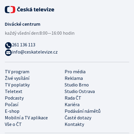
Divácké centrum
každý všední den:
8:00—16:00 hodin
261 136 113
info@ceskatelevize.cz
TV program
Pro média
Živé vysílání
Reklama
TV poplatky
Studio Brno
Teletext
Studio Ostrava
Podcasty
Rada ČT
Počasí
Kariéra
E-shop
Podávání námětů
Mobilní a TV aplikace
Časté dotazy
Vše o ČT
Kontakty