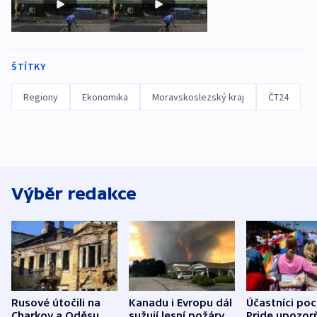
ŠTÍTKY
Regiony
Ekonomika
Moravskoslezský kraj
ČT24
Výběr redakce
Rusové útočili na
Kanadu i Evropu dál
Účastníci po
Charkov a Oděsu.
sužují lesní požáry.
Pride upozorň