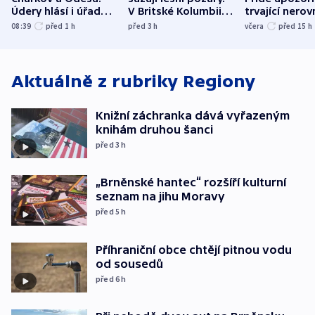
Údery hlásí i úřady v
V Britské Kolumbii
trvající nerov
Bělgorodu
evakuovali tisíce lidí
společensko
08:39
před 1
h
před 3
h
včera
před 15
h
atmosféru
Aktuálně z rubriky
Regiony
Knižní záchranka dává vyřazeným
knihám druhou šanci
před 3
h
„Brněnské hantec“ rozšíří kulturní
seznam na jihu Moravy
před 5
h
Příhraniční obce chtějí pitnou vodu
od sousedů
před 6
h