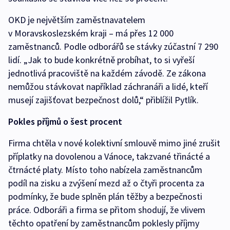
OKD je největším zaměstnavatelem
v Moravskoslezském kraji – má přes 12 000
zaměstnanců. Podle odborářů se stávky zúčastní 7 290
lidí. „Jak to bude konkrétně probíhat, to si vyřeší
jednotlivá pracoviště na každém závodě. Ze zákona
nemůžou stávkovat například záchranáři a lidé, kteří
musejí zajišťovat bezpečnost dolů,“ přiblížil Pytlík.
Pokles příjmů o šest procent
Firma chtěla v nové kolektivní smlouvě mimo jiné zrušit
příplatky na dovolenou a Vánoce, takzvané třinácté a
čtrnácté platy. Místo toho nabízela zaměstnancům
podíl na zisku a zvýšení mezd až o čtyři procenta za
podmínky, že bude splněn plán těžby a bezpečnosti
práce. Odboráři a firma se přitom shodují, že vlivem
těchto opatření by zaměstnancům poklesly příjmy