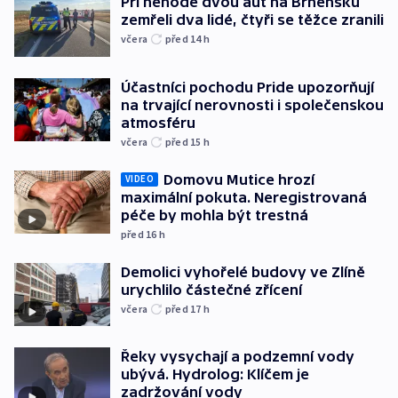
Při nehodě dvou aut na Brněnsku
zemřeli dva lidé, čtyři se těžce zranili
včera
před 14
h
Účastníci pochodu Pride upozorňují
na trvající nerovnosti i společenskou
atmosféru
včera
před 15
h
Domovu Mutice hrozí
VIDEO
maximální pokuta. Neregistrovaná
péče by mohla být trestná
před 16
h
Demolici vyhořelé budovy ve Zlíně
urychlilo částečné zřícení
včera
před 17
h
Řeky vysychají a podzemní vody
ubývá. Hydrolog: Klíčem je
zadržování vody