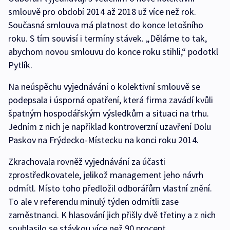
smlouvě pro období 2014 až 2018 už více než rok.
Současná smlouva má platnost do konce letošního
roku. S tím souvisí i termíny stávek. „Děláme to tak,
abychom novou smlouvu do konce roku stihli,“ podotkl
Pytlík.
Na neúspěchu vyjednávání o kolektivní smlouvě se
podepsala i úsporná opatření, která firma zavádí kvůli
špatným hospodářským výsledkům a situaci na trhu.
Jedním z nich je například kontroverzní uzavření Dolu
Paskov na Frýdecko-Místecku na konci roku 2014.
Zkrachovala rovněž vyjednávání za účasti
zprostředkovatele, jelikož management jeho návrh
odmítl. Místo toho předložil odborářům vlastní znění.
To ale v referendu minulý týden odmítli zase
zaměstnanci. K hlasování jich přišly dvě třetiny a z nich
souhlasilo se stávkou více než 90 procent.