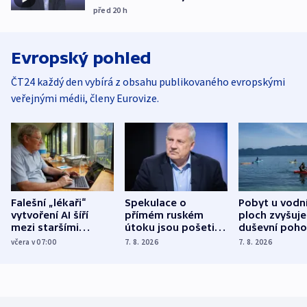
před 20
h
Evropský pohled
ČT24 každý den vybírá z obsahu publikovaného evropskými
veřejnými médii, členy Eurovize.
Falešní „lékaři“
Spekulace o
Pobyt u vodn
vytvoření AI šíří
přímém ruském
ploch zvyšuje
mezi staršími
útoku jsou pošetilé,
duševní poho
Poláky nebezpečné
míní estonský
ukázala
včera v 07:00
7. 8. 2026
7. 8. 2026
zdravotní rady
bezpečnostní
mezinárodní 
expert