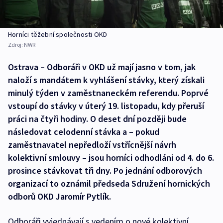
Horníci těžební společnosti OKD
Zdroj:
NWR
Ostrava – Odboráři v OKD už mají jasno v tom, jak
naloží s mandátem k vyhlášení stávky, který získali
minulý týden v zaměstnaneckém referendu. Poprvé
vstoupí do stávky v úterý 19. listopadu, kdy přeruší
práci na čtyři hodiny. O deset dní později bude
následovat celodenní stávka a – pokud
zaměstnavatel nepředloží vstřícnější návrh
kolektivní smlouvy – jsou horníci odhodláni od 4. do 6.
prosince stávkovat tři dny. Po jednání odborových
organizací to oznámil předseda Sdružení hornických
odborů OKD Jaromír Pytlík.
Odboráři vyjednávají s vedením o nové kolektivní