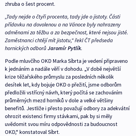
zhruba o šest procent.
„Tady nejde o čtyři procenta, tady jde o jistoty. Části
přídavku na dovolenou a na Vánoce byly nahrazeny
odměnami za těžbu a za bezpečnost, které nejsou jisté.
Zaměstnanci chtějí mít jistotu,“
řekl ČT předseda
hornických odborů
Jaromír Pytlík
.
Podle mluvčího OKD Marka Síbrta je vedení připraveno
k jednáním a nadále věří v dohodu. „V době největší
krize těžařského průmyslu za posledních několik
desítek let, kdy bojuje OKD o přežití, jsme odborům
předložili vstřícný návrh, který počítá se zachováním
průměrných mezd horníků v dole a velké většiny
benefitů. Jestliže i přesto považují odbory za adekvátní
ohrozit existenci firmy stávkami, pak by si měly
uvědomit svou míru odpovědnosti za budoucnost
OKD,“ konstatoval Síbrt.