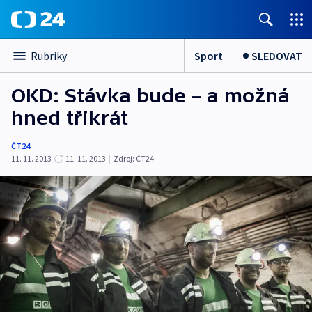
Sport
SLEDOVAT
Rubriky
OKD: Stávka bude – a možná
hned třikrát
ČT24
11. 11. 2013
11. 11. 2013
|
Zdroj:
ČT24