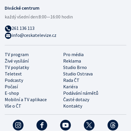
Divácké centrum
každý všední den:
8:00—16:00 hodin
261 136 113
info@ceskatelevize.cz
TV program
Pro média
Živé vysílání
Reklama
TV poplatky
Studio Brno
Teletext
Studio Ostrava
Podcasty
Rada ČT
Počasí
Kariéra
E-shop
Podávání námětů
Mobilní a TV aplikace
Časté dotazy
Vše o ČT
Kontakty