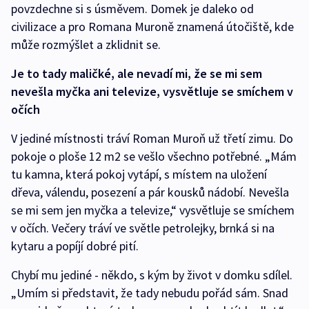
povzdechne si s úsměvem. Domek je daleko od
civilizace a pro Romana Muroně znamená útočiště, kde
může rozmýšlet a zklidnit se.
Je to tady maličké, ale nevadí mi, že se mi sem
nevešla myčka ani televize, vysvětluje se smíchem v
očích
V jediné místnosti tráví Roman Muroň už třetí zimu. Do
pokoje o ploše 12 m2 se vešlo všechno potřebné. „Mám
tu kamna, která pokoj vytápí, s místem na uložení
dřeva, válendu, posezení a pár kousků nádobí. Nevešla
se mi sem jen myčka a televize,“ vysvětluje se smíchem
v očích. Večery tráví ve světle petrolejky, brnká si na
kytaru a popíjí dobré pití.
Chybí mu jediné - někdo, s kým by život v domku sdílel.
„Umím si představit, že tady nebudu pořád sám. Snad