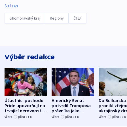
ŠTÍTKY
Jihomoravský kraj
Regiony
ČT24
Výběr redakce
Účastníci pochodu
Americký Senát
Do Bulharska
Pride upozorňují na
potvrdil Trumpova
pronikl zřejm
trvající nerovnosti i
právníka jako
ukrajinský dr
společenskou
ministra
explodoval k
včera
před 11
h
včera
před 11
h
včera
před 12
h
atmosféru
spravedlnosti
od plynovod