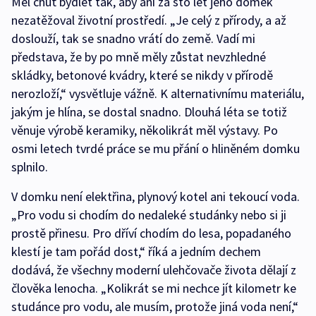
Měl chuť bydlet tak, aby ani za sto let jeho domek
nezatěžoval životní prostředí. „Je celý z přírody, a až
doslouží, tak se snadno vrátí do země. Vadí mi
představa, že by po mně měly zůstat nevzhledné
skládky, betonové kvádry, které se nikdy v přírodě
nerozloží,“ vysvětluje vážně. K alternativnímu materiálu,
jakým je hlína, se dostal snadno. Dlouhá léta se totiž
věnuje výrobě keramiky, několikrát měl výstavy. Po
osmi letech tvrdé práce se mu přání o hliněném domku
splnilo.
V domku není elektřina, plynový kotel ani tekoucí voda.
„Pro vodu si chodím do nedaleké studánky nebo si ji
prostě přinesu. Pro dříví chodím do lesa, popadaného
klestí je tam pořád dost,“ říká a jedním dechem
dodává, že všechny moderní ulehčovače života dělají z
člověka lenocha. „Kolikrát se mi nechce jít kilometr ke
studánce pro vodu, ale musím, protože jiná voda není,“