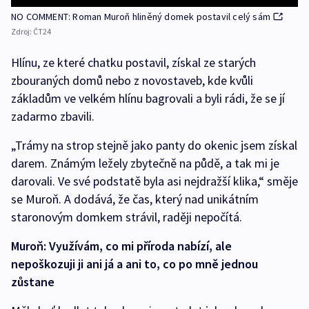
NO COMMENT: Roman Muroň hliněný domek postavil celý sám
Zdroj:
ČT24
Hlínu, ze které chatku postavil, získal ze starých
zbouraných domů nebo z novostaveb, kde kvůli
základům ve velkém hlínu bagrovali a byli rádi, že se jí
zadarmo zbavili.
„Trámy na strop stejně jako panty do okenic jsem získal
darem. Známým ležely zbytečně na půdě, a tak mi je
darovali. Ve své podstatě byla asi nejdražší klika,“ směje
se Muroň. A dodává, že čas, který nad unikátním
staronovým domkem strávil, raději nepočítá.
Muroň: Využívám, co mi příroda nabízí, ale
nepoškozuji ji ani já a ani to, co po mně jednou
zůstane