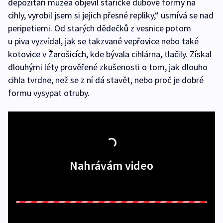
depozitáři muzea objevil stařičké dubové formy na
cihly, vyrobil jsem si jejich přesné repliky,“ usmívá se nad
peripetiemi. Od starých dědečků z vesnice potom
u piva vyzvídal, jak se takzvané vepřovice nebo také
kotovice v Žarošicích, kde bývala cihlárna, tlačily. Získal
dlouhými léty prověřené zkušenosti o tom, jak dlouho
cihla tvrdne, než se z ní dá stavět, nebo proč je dobré
formu vysypat otruby.
Nahrávám video