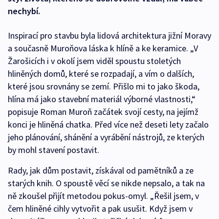
nechybí.
Inspirací pro stavbu byla lidová architektura jižní Moravy
a současně Muroňova láska k hlíně a ke keramice. „V
Žarošicích i v okolí jsem viděl spoustu stoletých
hliněných domů, které se rozpadají, a vím o dalších,
které jsou srovnány se zemí. Přišlo mi to jako škoda,
hlína má jako stavební materiál výborné vlastnosti,“
popisuje Roman Muroň začátek svojí cesty, na jejímž
konci je hliněná chatka. Před více než deseti lety začalo
jeho plánování, shánění a vyrábění nástrojů, ze kterých
by mohl stavení postavit.
Rady, jak dům postavit, získával od pamětníků a ze
starých knih. O spoustě věcí se nikde nepsalo, a tak na
ně zkoušel přijít metodou pokus-omyl. „Řešil jsem, v
čem hliněné cihly vytvořit a pak usušit. Když jsem v