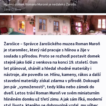
Hliněný domek Romana Muroně je nedaleko Žarošic
Zdroj:
ČT Brno
Žarošice – Správce žarošického muzea Roman Muroň
je staromilec, který rád pracuje s hlínou a žije v
souladu s přírodou. Proto se rozhodl postavit domek
stejně jako lidé z venkova na konci 19. století. Osm
let plánoval, sháněl a hledal vhodné materiály i
nástroje, ale povedlo se. Hlínu, kameny, rákos a další
stavební materiály získal zdarma v přírodě. Dokoupil
jen pár „vymožeností“, tedy kliku nebo zámek do
dveří. Letos tráví Roman Muroň ve svém miniaturním
hliněném domku už třetí zimu. A jak sám říká, moderní
styl života, kterého se dobrovolně vzdal, mu vůbec