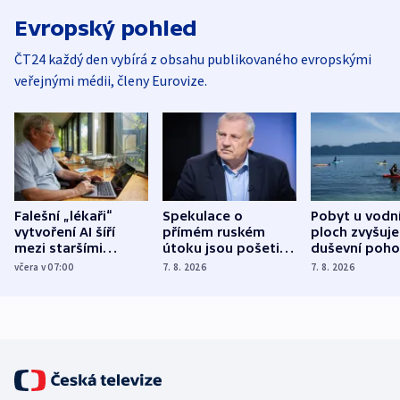
Evropský pohled
ČT24 každý den vybírá z obsahu publikovaného evropskými
veřejnými médii, členy Eurovize.
Falešní „lékaři“
Spekulace o
Pobyt u vodn
vytvoření AI šíří
přímém ruském
ploch zvyšuje
mezi staršími
útoku jsou pošetilé,
duševní poho
Poláky nebezpečné
míní estonský
ukázala
včera v 07:00
7. 8. 2026
7. 8. 2026
zdravotní rady
bezpečnostní
mezinárodní 
expert