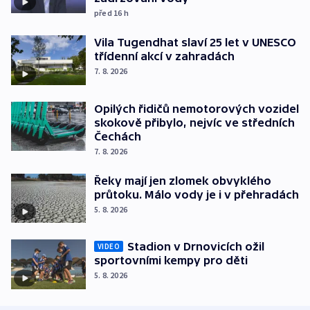
před 16
h
Vila Tugendhat slaví 25 let v UNESCO
třídenní akcí v zahradách
7. 8. 2026
Opilých řidičů nemotorových vozidel
skokově přibylo, nejvíc ve středních
Čechách
7. 8. 2026
Řeky mají jen zlomek obvyklého
průtoku. Málo vody je i v přehradách
5. 8. 2026
Stadion v Drnovicích ožil
VIDEO
sportovními kempy pro děti
5. 8. 2026