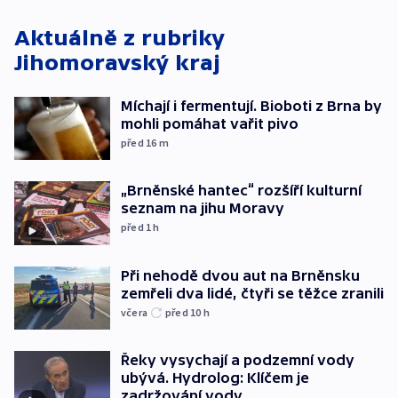
Aktuálně z rubriky
Jihomoravský kraj
Míchají i fermentují. Bioboti z Brna by
mohli pomáhat vařit pivo
před 16
m
„Brněnské hantec“ rozšíří kulturní
seznam na jihu Moravy
před 1
h
Při nehodě dvou aut na Brněnsku
zemřeli dva lidé, čtyři se těžce zranili
včera
před 10
h
Řeky vysychají a podzemní vody
ubývá. Hydrolog: Klíčem je
zadržování vody