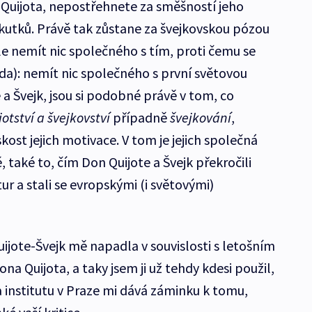
 Quijota, nepostřehnete za směšností jeho
kutků. Právě tak zůstane za švejkovskou pózou
le nemít nic společného s tím, proti čemu se
da): nemít nic společného s první světovou
 a Švejk, jsou si podobné právě v tom, co
otství a švejkovství
případně
švejkování
,
kost jejich motivace. V tom je jejich společná
, také to, čím Don Quijote a Švejk překročili
ur a stali se evropskými (i světovými)
ijote-Švejk mě napadla v souvislosti s letošním
na Quijota, a taky jsem ji už tehdy kdesi použil,
 institutu v Praze mi dává záminku k tomu,