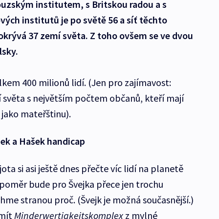
uzským institutem, s Britskou radou a s
ých institutů je po světě 56 a síť těchto
okrývá 37 zemí světa. Z toho ovšem se ve dvou
lsky.
kem 400 milionů lidí. (Jen pro zajímavost:
í světa s největším počtem občanů, kteří mají
 jako mateřštinu).
pek a Hašek handicap
a si asi ještě dnes přečte víc lidí na planetě
 poměr bude pro Švejka přece jen trochu
chme stranou proč. (Švejk je možná současnější.)
 mít
Minderwertigkeitskomplex
z mylné