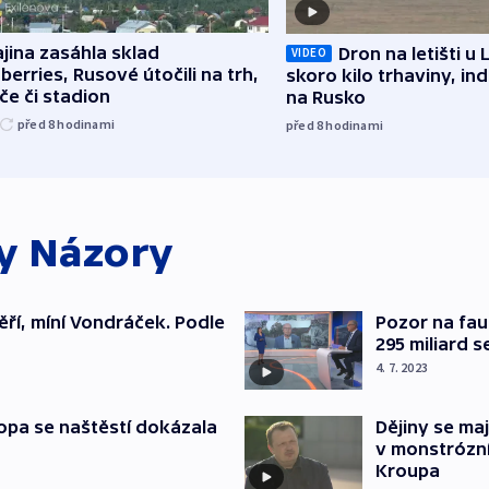
jina zasáhla sklad
Dron na letišti u 
VIDEO
berries, Rusové útočili na trh,
skoro kilo trhaviny, ind
če či stadion
na Rusko
před 8
hodinami
před 8
hodinami
ky
Názory
měří, míní Vondráček. Podle
Pozor na fau
295 miliard s
4. 7. 2023
opa se naštěstí dokázala
Dějiny se ma
v monstrózn
Kroupa