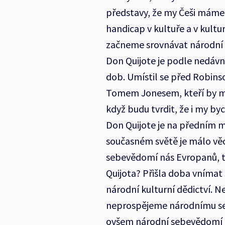
představy, že my Češi máme
handicap v kultuře a v kultu
začneme srovnávat národní li
Don Quijote je podle nedáv
dob. Umístil se před Robins
Tomem Jonesem, kteří by měli
když budu tvrdit, že i my by
Don Quijote je na předním m
současném světě je málo věc
sebevědomí nás Evropanů, t
Quijota? Přišla doba vnímat s
národní kulturní dědictví. 
neprospějeme národnímu se
ovšem národní sebevědomí p