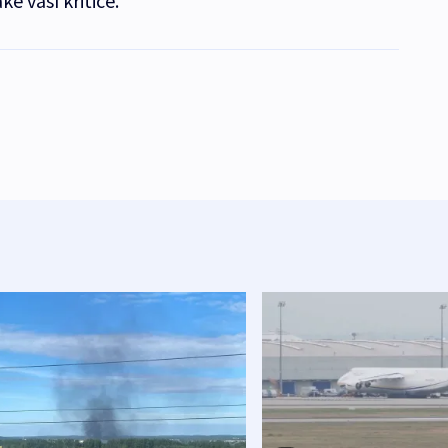
ké vaší kritice.