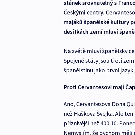
stánek srovnatelný s Franco
Českými centry. Cervantesov
majáků španělské kultury p
desítkách zemí mluví španě
Na světě mluví španělsky cel
Spojené státy jsou třetí zem
španělstinu jako první jazyk,
Proti Cervantesovi mají Ča
Ano, Cervantesova Dona Quijot
než Haškova Švejka. Ale ten
příznivější než 400:10. Pone
Nemyslím, že bychom měli