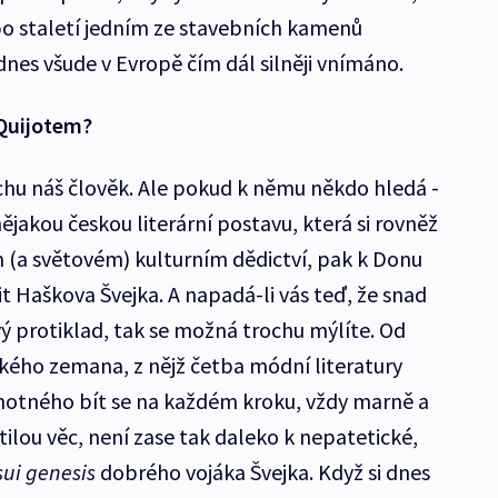
 po staletí jedním ze stavebních kamenů
 dnes všude v Evropě čím dál silněji vnímáno.
 Quijotem?
ochu náš člověk. Ale pokud k němu někdo hledá -
nějakou českou literární postavu, která si rovněž
 (a světovém) kulturním dědictví, pak k Donu
it Haškova Švejka. A napadá-li vás teď, že snad
ý protiklad, tak se možná trochu mýlíte. Od
ského zemana, z nějž četba módní literatury
hotného bít se na každém kroku, vždy marně a
tilou věc, není zase tak daleko k nepatetické,
sui genesis
dobrého vojáka Švejka. Když si dnes