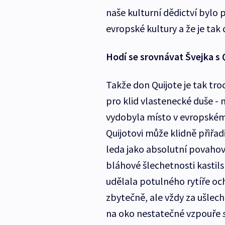
naše kulturní dědictví bylo
evropské kultury a že je tak
Hodí se srovnávat Švejka s
Takže don Quijote je tak tr
pro klid vlastenecké duše - 
vydobyla místo v evropském
Quijotovi může klidně přiřad
leda jako absolutní povahov
bláhové šlechetnosti kastil
udělala potulného rytíře oc
zbytečně, ale vždy za ušlech
na oko nestatečné vzpouře