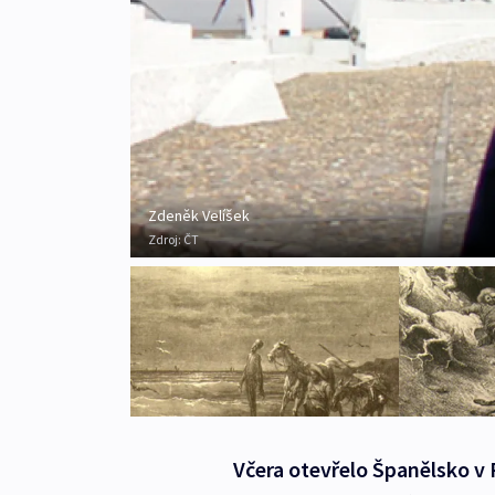
Zdeněk Velíšek
Zdroj:
ČT
Včera otevřelo Španělsko v 