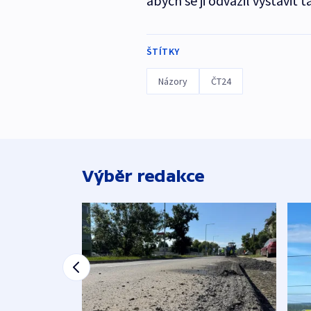
abych se ji odvážil vystavit ta
ŠTÍTKY
Názory
ČT24
Výběr redakce