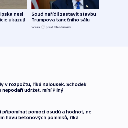
Lipska nesl
Soud nařídil zastavit stavbu
Žido
icie ukazují
Trumpova tanečního sálu
břehu
kriti
včera
před 8
hodinami
před 8
ly v rozpočtu, říká Kalousek. Schodek
e nepodaří udržet, míní Pilný
jí připomínat pomocí osudů a hodnot, ne
ím hávu betonových pomníků, říká