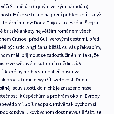
 vůči Španělům (a jiným velkým národům)
rnosti. Může se to ale na první pohled zdát, když
terární hrdiny: Dona Quijota a českého Švejka.
né britské ankety největším románem všech
onem Crusoe, před Gulliverovými cestami, před
 být srdci Angličana bližší. Asi vás překvapím,
chom měli přijmout se zadostiučiněním fakt, že
ístě ve světovém kulturním dědictví. V
í, které by mohly spolehlivě posilovat
ak proč k tomu nevyužít světovosti Dona
ilněji souvislosti, do nichž je zasazeno naše
Netečností k úspěchům a prohrám okolní Evropy
bevědomí. Spíš naopak. Právě tak bychom si
odkopávali, kdybychom dost nevyužili fakt, že