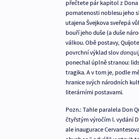
přečtete pár kapitol z Dona
pomatenosti noblesu jeho s
utajena Švejkova sveřepá vů
bouří jeho duše (a duše náro
válkou. Obě postavy, Quijote
povrchní výklad slov
donquij
ponechal úplně stranou: lids
tragika. A v tom je, podle mě
hranice svých národních kult
literárními postavami.
Pozn.: Tahle paralela Don Qu
čtyřstým výročím l. vydání Do
ale inaugurace Cervantesova