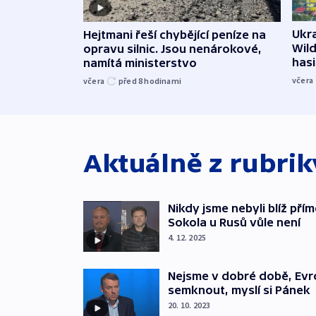
Ukra
Hejtmani řeší chybějící peníze na
Wild
opravu silnic. Jsou nenárokové,
hasi
namítá ministerstvo
včera
včera
před 8
hodinami
Aktuálně z rubri
Nikdy jsme nebyli blíž pří
Sokola u Rusů vůle není
4. 12. 2025
Nejsme v dobré době, Evr
semknout, myslí si Pánek
20. 10. 2023